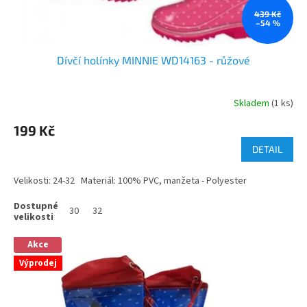
439 Kč
–54 %
Dívčí holínky MINNIE WD14163 - růžové
Skladem
(1 ks)
199 Kč
DETAIL
Velikosti: 24-32 Materiál: 100% PVC, manžeta - Polyester
30
32
Akce
Výprodej