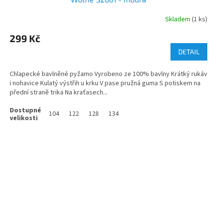
Skladem
(1 ks)
299 Kč
DETAIL
Chlapecké bavlněné pyžamo Vyrobeno ze 100% bavlny Krátký rukáv
i nohavice Kulatý výstřih u krku V pase pružná guma S potiskem na
přední straně trika Na kraťasech...
104
122
128
134