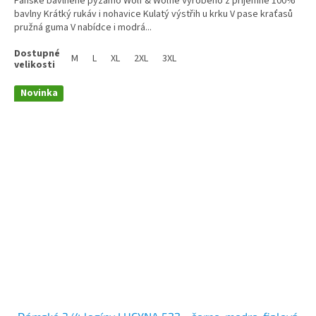
Pánské bavlněné pyžamo Wolf & Wolfie Vyrobeno z příjemné 100%
bavlny Krátký rukáv i nohavice Kulatý výstřih u krku V pase kraťasů
pružná guma V nabídce i modrá...
M
L
XL
2XL
3XL
Novinka