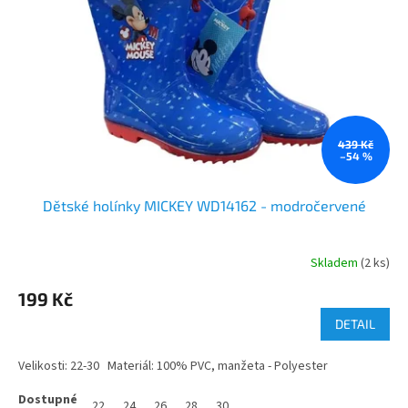
439 Kč
–54 %
Dětské holínky MICKEY WD14162 - modročervené
Skladem
(2 ks)
199 Kč
DETAIL
Velikosti: 22-30 Materiál: 100% PVC, manžeta - Polyester
22
24
26
28
30