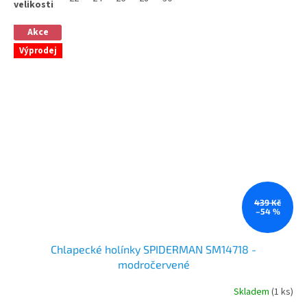
Akce
Výprodej
439 Kč
–54 %
Chlapecké holínky SPIDERMAN SM14718 -
modročervené
Skladem
(1 ks)