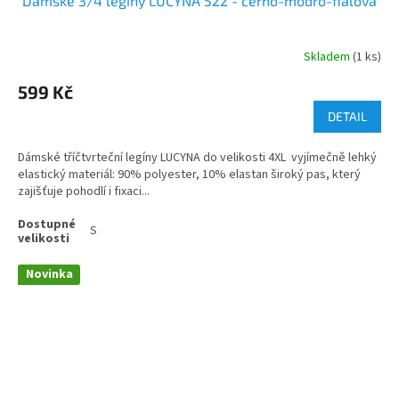
Dámské 3/4 legíny LUCYNA 522 - černo-modro-fialová
Skladem
(1 ks)
599 Kč
DETAIL
Dámské tříčtvrteční legíny LUCYNA do velikosti 4XL vyjímečně lehký
elastický materiál: 90% polyester, 10% elastan široký pas, který
zajišťuje pohodlí i fixaci...
S
Novinka