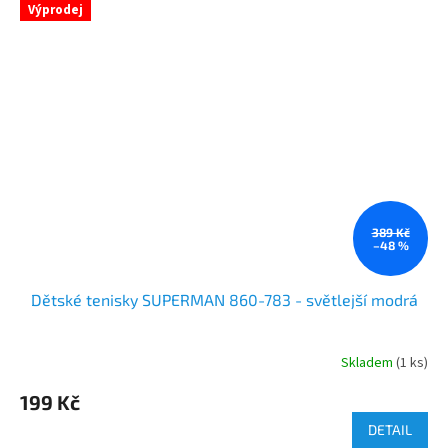
Výprodej
389 Kč
–48 %
Dětské tenisky SUPERMAN 860-783 - světlejší modrá
Skladem
(1 ks)
199 Kč
DETAIL