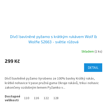
Dívčí bavlněné pyžamo s krátkým rukávem Wolf &
Wolfie S2663 - světle růžová
Skladem
(1 ks)
299 Kč
DETAIL
Dívčí bavlněné pyžamo Vyrobeno ze 100% bavlny Krátký rukáv,
krátké nohavice V pase pružná guma Okraje rukávů, trika i nohavic
zakončeny ozdobným lemem Pyžamko v...
110
116
122
128