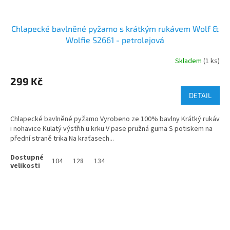
Chlapecké bavlněné pyžamo s krátkým rukávem Wolf &
Wolfie S2661 - petrolejová
Skladem
(1 ks)
299 Kč
DETAIL
Chlapecké bavlněné pyžamo Vyrobeno ze 100% bavlny Krátký rukáv
i nohavice Kulatý výstřih u krku V pase pružná guma S potiskem na
přední straně trika Na kraťasech...
104
128
134