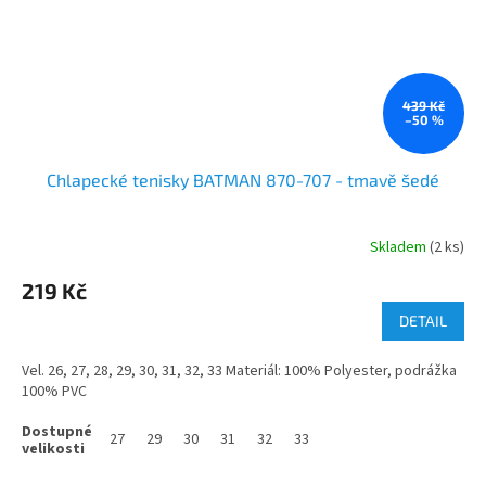
439 Kč
–50 %
Chlapecké tenisky BATMAN 870-707 - tmavě šedé
Skladem
(2 ks)
219 Kč
DETAIL
Vel. 26, 27, 28, 29, 30, 31, 32, 33 Materiál: 100% Polyester, podrážka
100% PVC
27
29
30
31
32
33