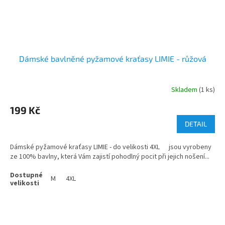
Dámské bavlněné pyžamové kraťasy LIMIE - růžová
Skladem
(1 ks)
199 Kč
DETAIL
Dámské pyžamové kraťasy LIMIE - do velikosti 4XL jsou vyrobeny
ze 100% bavlny, která Vám zajistí pohodlný pocit při jejich nošení...
M
4XL