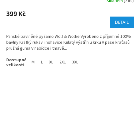
Skladem
(2 ks)
399 Kč
DETAIL
Pánské bavlněné pyžamo Wolf & Wolfie Vyrobeno z příjemné 100%
bavlny Krátký rukáv i nohavice Kulatý výstřih u krku V pase kraťasů
pružná guma V nabídce i tmavě...
M
L
XL
2XL
3XL