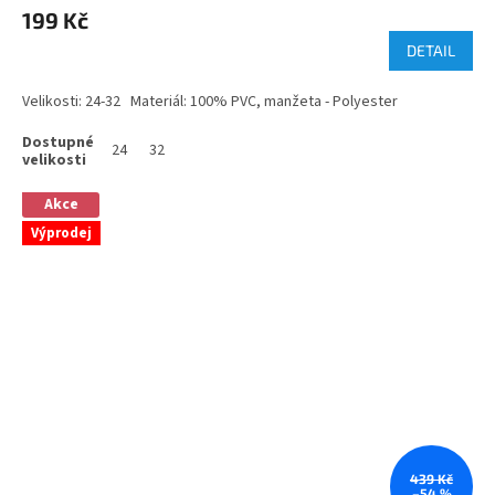
199 Kč
DETAIL
Velikosti: 24-32 Materiál: 100% PVC, manžeta - Polyester
24
32
Akce
Výprodej
439 Kč
–54 %