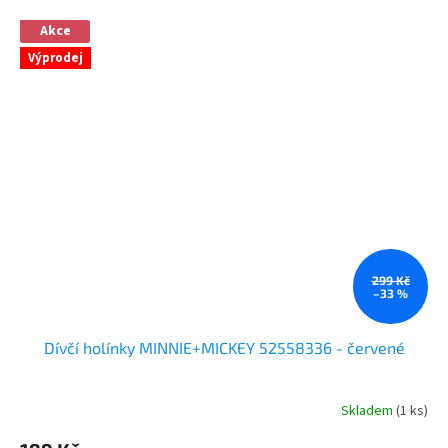
Akce
Výprodej
299 Kč
–33 %
Dívčí holínky MINNIE+MICKEY 52558336 - červené
Skladem
(1 ks)