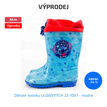
VÝPRODEJ
Akce
Výprodej
439 Kč
–54 %
Dětské holínky LILO&STITCH 23-1007 - modré