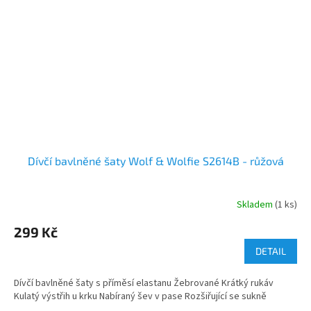
Dívčí bavlněné šaty Wolf & Wolfie S2614B - růžová
Skladem
(1 ks)
299 Kč
DETAIL
Dívčí bavlněné šaty s příměsí elastanu Žebrované Krátký rukáv
Kulatý výstřih u krku Nabíraný šev v pase Rozšiřující se sukně