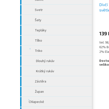
Dívčí
Svetr
světl
Šaty
Tepláky
139 
Tílko
Vel. 9
62% Ba
Triko
2% El
Dlouhý rukáv
Krátký rukáv
Zástěra
Župan
Chlapecké