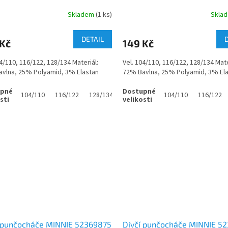
vé
modré
Skladem
(1 ks)
Skla
DETAIL
 Kč
149 Kč
04/110, 116/122, 128/134 Materiál:
Vel. 104/110, 116/122, 128/134 Mate
vlna, 25% Polyamid, 3% Elastan
72% Bavlna, 25% Polyamid, 3% El
104/110
116/122
128/134
104/110
116/122
í punčocháče MINNIE 52369875
Dívčí punčocháče MINNIE 5