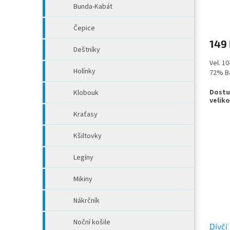
růžo
ů
Bunda-Kabát
Čepice
149
Deštníky
Vel. 1
Holínky
72% Ba
Klobouk
Kraťasy
Kšiltovky
Legíny
Mikiny
Nákrčník
Noční košile
Dívč