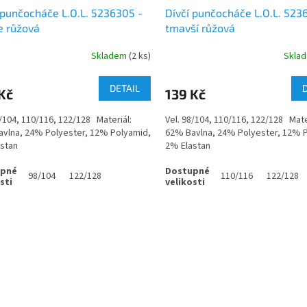
 punčocháče L.O.L. 5236305 -
Dívčí punčocháče L.O.L. 523
e růžová
tmavší růžová
Skladem
(2 ks)
Skla
DETAIL
Kč
139 Kč
8/104, 110/116, 122/128 Materiál:
Vel. 98/104, 110/116, 122/128 Mate
vlna, 24% Polyester, 12% Polyamid,
62% Bavlna, 24% Polyester, 12% 
astan
2% Elastan
98/104
122/128
110/116
122/128