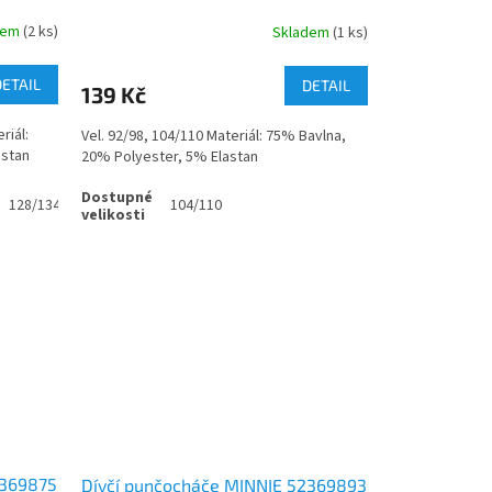
dem
(2 ks)
Skladem
(1 ks)
DETAIL
DETAIL
139 Kč
riál:
Vel. 92/98, 104/110 Materiál: 75% Bavlna,
astan
20% Polyester, 5% Elastan
128/134
104/110
2369875
Dívčí punčocháče MINNIE 52369893