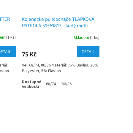
OTTER
Kojenecké punčocháče TLAPKOVÁ
PATROLA 51361817 - šedý melír
dem
(1 ks)
Skladem
(1 ks)
DETAIL
DETAIL
75 Kč
riál:
Vel. 68/74, 80/86 Materiál: 75% Bavlna, 20%
lastan
Polyester, 5% Elastan
68/74
80/86