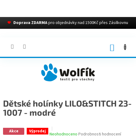
❤
Doprava ZDARMA
pro objednávky nad 1500Kč přes Zásilkovnu
Přejít
na
obsah
NÁKUP
KOŠÍK
Dětské holínky LILO&STITCH 23-
1007 - modré
Akce
Výprodej
Průměrné
Neohodnoceno
Podrobnosti hodnocení