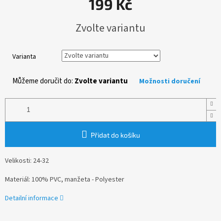
199 Kč
Měrná
Zvolte variantu
cena:
Varianta
Můžeme doručit do:
Zvolte variantu
Možnosti doručení
Přidat do košíku
Velikosti: 24-32
Materiál: 100% PVC, manžeta - Polyester
Detailní informace