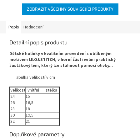
ZOBRAZIT VŠECHNY SOUVISEJÍCÍ PRODUKTY
Popis
Hodnocení
Detailní popis produktu
Dětské holínky v kvalitním provedení s oblíbeným
motivem LILO&STITCH, v horní části velmi praktický
šusťákový lem, který lze stáhnout pomocí olivky...
Tabulka velikostí v cm
Velikost
Vnitřní stélka
24
15
26
16,5
28
18
30
19,5
32
21
Doplňkové parametry