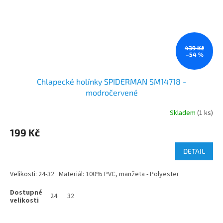
439 Kč
–54 %
Chlapecké holínky SPIDERMAN SM14718 -
modročervené
Skladem
(1 ks)
199 Kč
DETAIL
Velikosti: 24-32 Materiál: 100% PVC, manžeta - Polyester
24
32