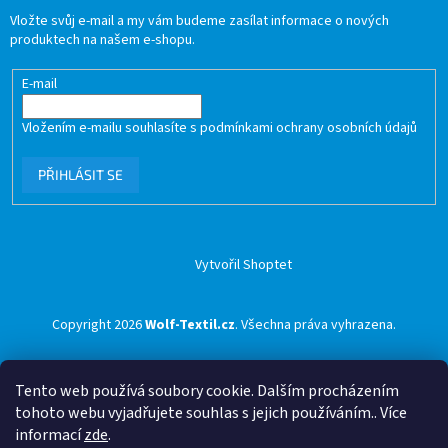
Vložte svůj e-mail a my vám budeme zasílat informace o nových
produktech na našem e-shopu.
E-mail
Vložením e-mailu souhlasíte s
podmínkami ochrany osobních údajů
PŘIHLÁSIT SE
Vytvořil Shoptet
Copyright 2026
Wolf-Textil.cz
. Všechna práva vyhrazena.
Tento web používá soubory cookie. Dalším procházením
tohoto webu vyjadřujete souhlas s jejich používáním.. Více
informací
zde
.