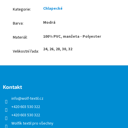
Chlapecké
Kategorie
:
Modrá
Barva
:
100% PVC, manžeta - Polyester
Materiál
:
24, 26, 28, 30, 32
Velikostní řada
:
Z
á
p
a
Kontakt
t
info
@
wolf-textil.cz
í
+420 603 530 322
+420 603 530 322
Wolfík textil pro všechny