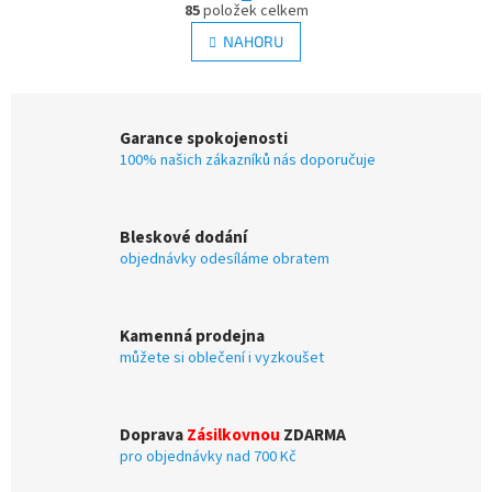
r
85
položek celkem
v
á
l
NAHORU
n
á
k
d
o
v
a
á
c
Garance spokojenosti
n
í
í
100% našich zákazníků nás doporučuje
p
r
v
k
Bleskové dodání
y
objednávky odesíláme obratem
v
ý
p
i
Kamenná prodejna
s
můžete si oblečení i vyzkoušet
u
Doprava
Zásilkovnou
ZDARMA
pro objednávky nad 700 Kč