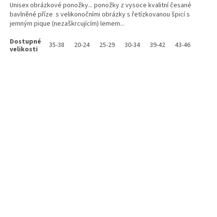
Unisex obrázkové ponožky... ponožky z vysoce kvalitní česané
bavlněné příze s velikonočními obrázky s řetízkovanou špicí s
jemným pique (nezaškrcujícím) lemem...
35-38
20-24
25-29
30-34
39-42
43-46