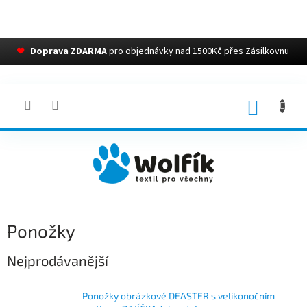
❤
Doprava ZDARMA
pro objednávky nad 1500Kč přes Zásilkovnu
Přejít
na
obsah
NÁKUP
KOŠÍK
Ponožky
Nejprodávanější
Ponožky obrázkové DEASTER s velikonočním