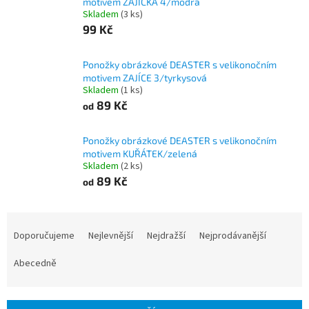
motivem ZAJÍČKA 4/modrá
Skladem
(3 ks)
99 Kč
Ponožky obrázkové DEASTER s velikonočním
motivem ZAJÍCE 3/tyrkysová
Skladem
(1 ks)
89 Kč
od
Ponožky obrázkové DEASTER s velikonočním
motivem KUŘÁTEK/zelená
Skladem
(2 ks)
89 Kč
od
Ř
a
Doporučujeme
Nejlevnější
Nejdražší
Nejprodávanější
z
e
Abecedně
n
í