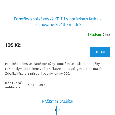
Ponožky společenské KR 111 s obrázkem Krtka -
pruhované/světle modré
Skladem
(2 ks)
105 Kč
DETAIL
Pánské a dámské slabé ponožky Boma® Krtek slabé ponožky s
roztomilým obrázkem večerníčkové postavičky Krtka od malíře
Zdeňka Milera z přírodní bavlny jemný 200...
35-38
39-42
NAČÍST 12 DALŠÍCH
S
1
8
t
O