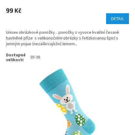
99 Kč
DETAIL
Unisex obrázkové ponožky... ponožky z vysoce kvalitní česané
bavlněné příze s velikonočními obrázky s řetízkovanou špicí s
jemným pique (nezaškrcujícím) lemem...
35-38