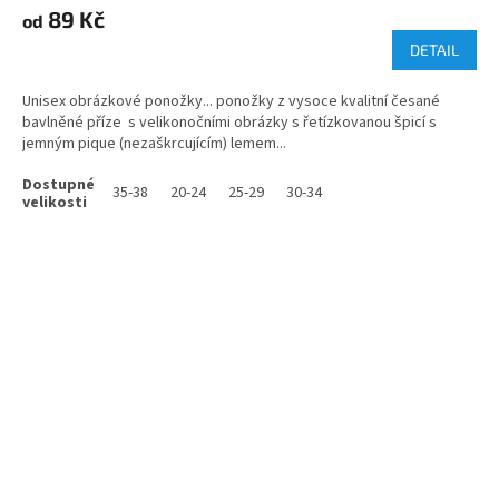
89 Kč
od
DETAIL
Unisex obrázkové ponožky... ponožky z vysoce kvalitní česané
bavlněné příze s velikonočními obrázky s řetízkovanou špicí s
jemným pique (nezaškrcujícím) lemem...
35-38
20-24
25-29
30-34