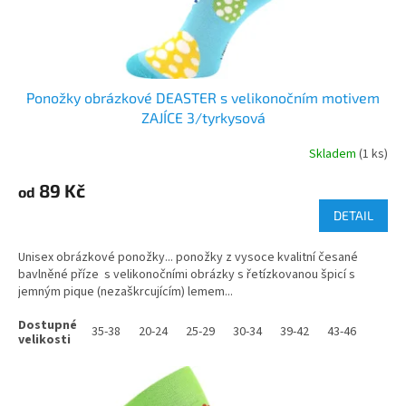
Ponožky obrázkové DEASTER s velikonočním motivem
ZAJÍCE 3/tyrkysová
Skladem
(1 ks)
89 Kč
od
DETAIL
Unisex obrázkové ponožky... ponožky z vysoce kvalitní česané
bavlněné příze s velikonočními obrázky s řetízkovanou špicí s
jemným pique (nezaškrcujícím) lemem...
35-38
20-24
25-29
30-34
39-42
43-46