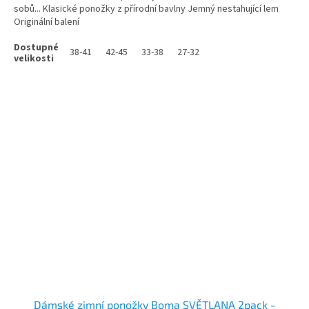
sobů... Klasické ponožky z přírodní bavlny Jemný nestahující lem
Originální balení
38-41
42-45
33-38
27-32
Dámské zimní ponožky Boma SVĚTLANA 2pack -