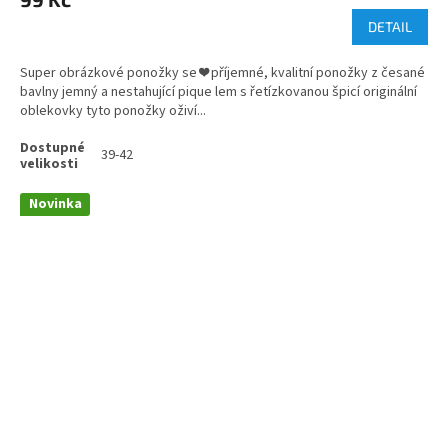
DETAIL
Super obrázkové ponožky se ❤️ příjemné, kvalitní ponožky z česané
bavlny jemný a nestahující pique lem s řetízkovanou špicí originální
oblekovky tyto ponožky oživí...
39-42
Novinka