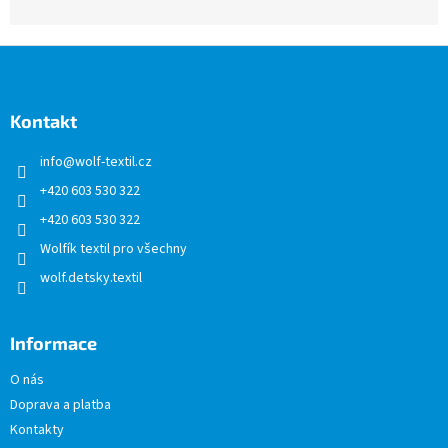
Z
á
p
a
Kontakt
t
info
@
wolf-textil.cz
í
+420 603 530 322
+420 603 530 322
Wolfík textil pro všechny
wolf.detsky.textil
Informace
O nás
Doprava a platba
Kontakty