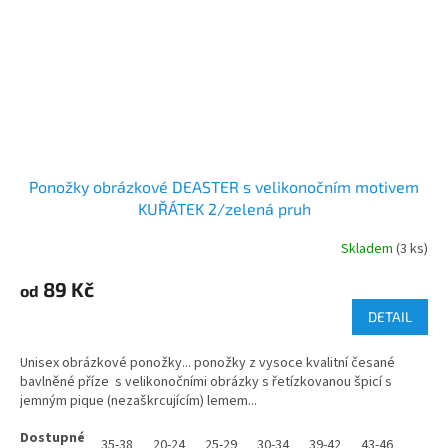
Ponožky obrázkové DEASTER s velikonočním motivem
KUŘÁTEK 2/zelená pruh
Skladem
(3 ks)
89 Kč
od
DETAIL
Unisex obrázkové ponožky... ponožky z vysoce kvalitní česané
bavlněné příze s velikonočními obrázky s řetízkovanou špicí s
jemným pique (nezaškrcujícím) lemem...
35-38
20-24
25-29
30-34
39-42
43-46