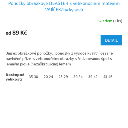
Ponožky obrázkové DEASTER s velikonočním motivem
VAJÍČEK/tyrkysová
Skladem
(1 ks)
89 Kč
od
DETAIL
Unisex obrázkové ponožky... ponožky z vysoce kvalitní česané
bavlněné příze s velikonočními obrázky s řetízkovanou špicí s
jemným pique (nezaškrcujícím) lemem...
35-38
20-24
25-29
30-34
39-42
43-46