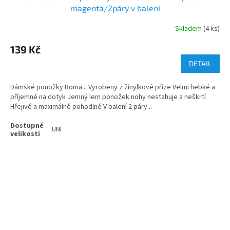
magenta/2páry v balení
Skladem
(4 ks)
139 Kč
DETAIL
Dámské ponožky Boma... Vyrobeny z žinylkové příze Velmi hebké a
příjemné na dotyk Jemný lem ponožek nohy nestahuje a neškrtí
Hřejivé a maximálně pohodlné V balení 2 páry...
UNI