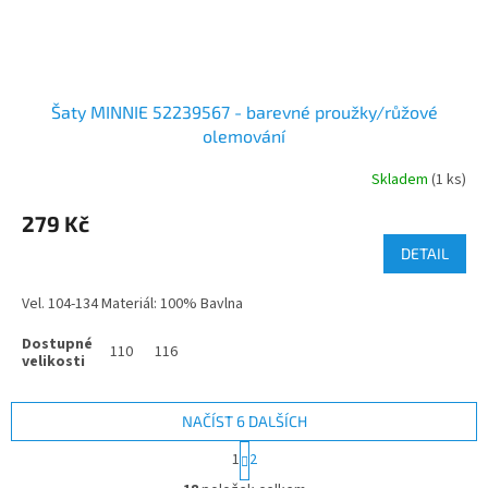
Šaty MINNIE 52239567 - barevné proužky/růžové
olemování
Skladem
(1 ks)
279 Kč
DETAIL
Vel. 104-134 Materiál: 100% Bavlna
110
116
NAČÍST 6 DALŠÍCH
S
1
2
t
O
r