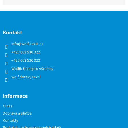
Z
á
p
a
Kontakt
t
info
@
wolf-textil.cz
í
+420 603 530 322
+420 603 530 322
Wolfík textil pro všechny
wolf.detsky.textil
Informace
O nás
Doprava a platba
Kontakty
Podmínky ochrany osobních údajů