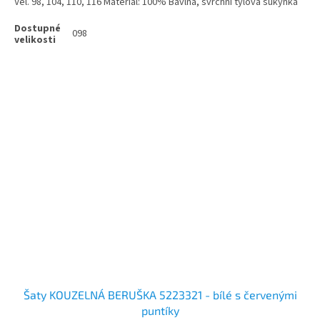
Vel. 98, 104, 110, 116 Materiál: 100% Bavlna, svrchní tylová sukýnka
098
Šaty KOUZELNÁ BERUŠKA 5223321 - bílé s červenými
puntíky