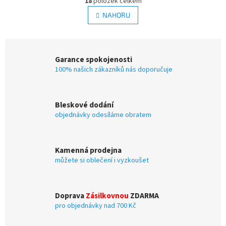
18
položek celkem
v
á
l
NAHORU
n
á
k
d
o
v
a
á
c
Garance spokojenosti
n
í
í
100% našich zákazníků nás doporučuje
p
r
v
k
Bleskové dodání
y
objednávky odesíláme obratem
v
ý
p
i
Kamenná prodejna
s
můžete si oblečení i vyzkoušet
u
Doprava
Zásilkovnou
ZDARMA
pro objednávky nad 700 Kč