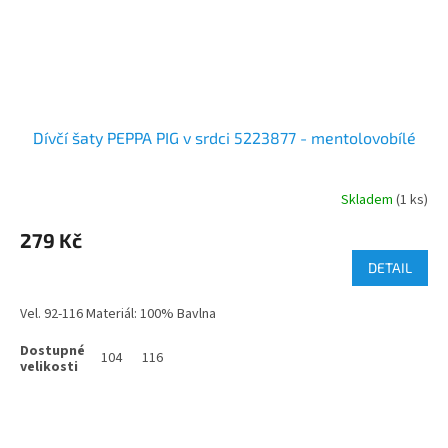
Dívčí šaty PEPPA PIG v srdci 5223877 - mentolovobílé
Skladem
(1 ks)
279 Kč
DETAIL
Vel. 92-116 Materiál: 100% Bavlna
104
116