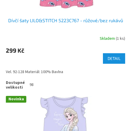
Dívčí šaty LILO&STITCH 5223C767 - růžové/bez rukávů
Skladem
(1 ks)
299 Kč
DETAIL
Vel. 92-128 Materiál: 100% Bavlna
98
Novinka