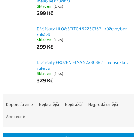
melír/bez rukávů
Skladem
(1 ks)
299 Kč
Dívčí šaty LILO&STITCH 5223C767 - růžové/bez
rukávů
Skladem
(1 ks)
299 Kč
Dívčí šaty FROZEN ELSA 5223C387 - fialové/bez
rukávů
Skladem
(1 ks)
329 Kč
Ř
a
Doporučujeme
Nejlevnější
Nejdražší
Nejprodávanější
z
e
Abecedně
n
í