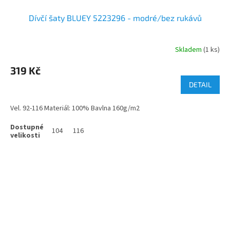
Dívčí šaty BLUEY 5223296 - modré/bez rukávů
Skladem
(1 ks)
319 Kč
DETAIL
Vel. 92-116 Materiál: 100% Bavlna 160g/m2
104
116