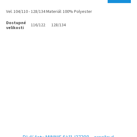
Vel. 104/110 - 128/134 Materiál: 100% Polyester
116/122
128/134
Dívčí šaty MINNIE 6411-I37298 - oranžové