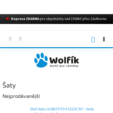
❤
Doprava ZDARMA
pro objednávky nad 1500Kč přes Zásilkovnu
Přejít
na
obsah
NÁKUP
KOŠÍK
Šaty
Nejprodávanější
Dívčí šaty LILO&STITCH 5223C767 - šedý