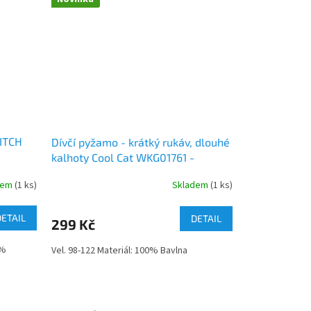
TITCH
Dívčí pyžamo - krátký rukáv, dlouhé
kalhoty Cool Cat WKG01761 -
tyrkysová
dem
(1 ks)
Skladem
(1 ks)
DETAIL
DETAIL
299 Kč
7%
Vel. 98-122 Materiál: 100% Bavlna