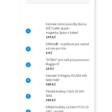
Top 10 produktů
Dámské zimní ponožky Boma
SVĚTLANA 2pack -
magenta/2páry v balení
139 Kč
DÁREK🎁 - maličkost pro radost
od nás pro Vás
0 Kč
"DÝŠKO" pro naši psí pomocnici
Maggie 🐶
10 Kč
Dámské 3/4 legíny FELADA 043 -
šedý melír
389 Kč
Pánské kraťasy CALVI 25-104 -
šedá
389 Kč
Dětské holínky LILO&STITCH 23-
1007 - modré