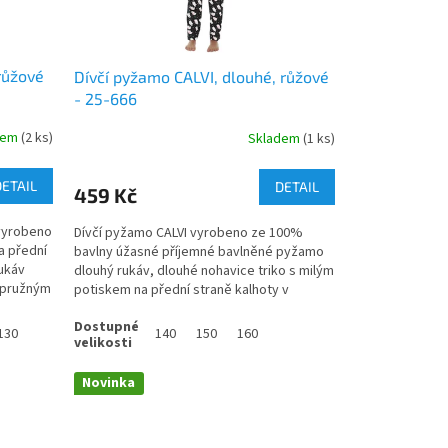
růžové
Dívčí pyžamo CALVI, dlouhé, růžové
- 25-666
dem
(2 ks)
Skladem
(1 ks)
DETAIL
DETAIL
459 Kč
vyrobeno
Dívčí pyžamo CALVI vyrobeno ze 100%
a přední
bavlny úžasné příjemné bavlněné pyžamo
rukáv
dlouhý rukáv, dlouhé nohavice triko s milým
 pružným
potiskem na přední straně kalhoty v
klasickém...
130
140
150
160
Novinka