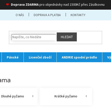
❤
Doprava ZDARMA
pro objednávky nad 1500Kč přes Zásilkovnu
O NÁS
DOPRAVA A PLATBA
KONTAKTY
HLEDAT
Pánské
Licenční zboží
ANDRIE spodní prádlo
Vý
ama
Dlouhé pyžamo
Krátké pyžamo