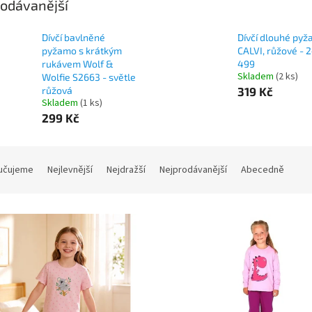
odávanější
Dívčí bavlněné
Dívčí dlouhé py
pyžamo s krátkým
CALVI, růžové - 
rukávem Wolf &
499
Skladem
(2 ks)
Wolfie S2663 - světle
růžová
319 Kč
Skladem
(1 ks)
299 Kč
učujeme
Nejlevnější
Nejdražší
Nejprodávanější
Abecedně