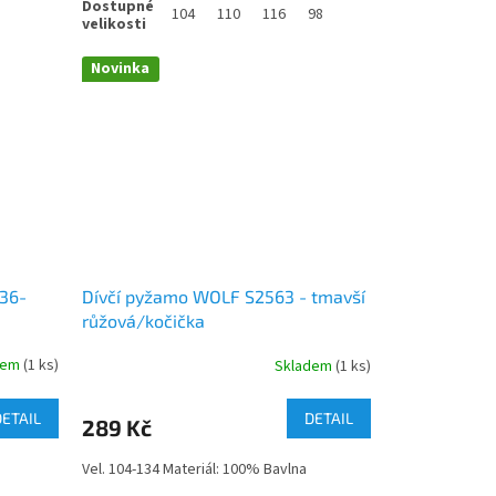
104
110
116
98
Novinka
 36-
Dívčí pyžamo WOLF S2563 - tmavší
růžová/kočička
dem
(1 ks)
Skladem
(1 ks)
DETAIL
DETAIL
289 Kč
Vel. 104-134 Materiál: 100% Bavlna