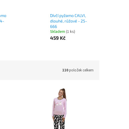
žamo
Dívčí pyžamo CALVI,
24-
dlouhé, růžové - 25-
666
Skladem
(1 ks)
459 Kč
110
položek celkem