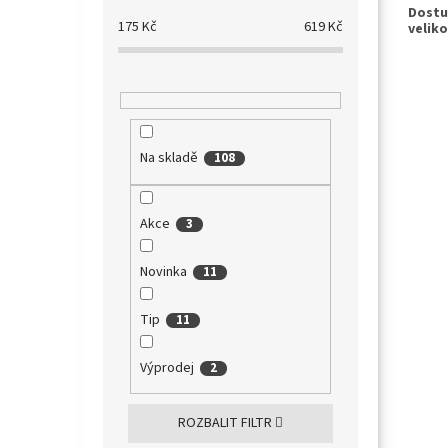
175
Kč
619
Kč
Na skladě
108
Akce
3
Novinka
11
Tip
11
Výprodej
2
ROZBALIT FILTR