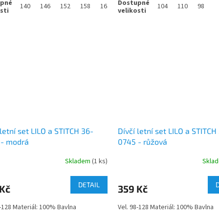
140
146
152
158
164
104
110
98
 letní set LILO a STITCH 36-
Dívčí letní set LILO a STITCH
 - modrá
0745 - růžová
Skladem
(1 ks)
Skla
DETAIL
 Kč
359 Kč
8-128 Materiál: 100% Bavlna
Vel. 98-128 Materiál: 100% Bavlna