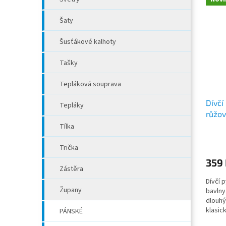
Šaty
Šusťákové kalhoty
Tašky
Tepláková souprava
Dívčí
Tepláky
růžo
Tílka
Trička
359
Zástěra
Dívčí 
Župany
bavlny
dlouhý
klasic
PÁNSKÉ
poddaj