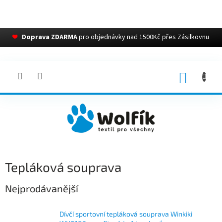
❤
Doprava ZDARMA
pro objednávky nad 1500Kč přes Zásilkovnu
Přejít
na
obsah
NÁKUP
KOŠÍK
Tepláková souprava
Nejprodávanější
Dívčí sportovní tepláková souprava Winkiki