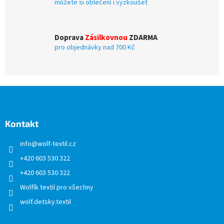
můžete si oblečení i vyzkoušet
p
i
s
u
Doprava
Zásilkovnou
ZDARMA
pro objednávky nad 700 Kč
Z
á
p
a
Kontakt
t
info
@
wolf-textil.cz
í
+420 603 530 322
+420 603 530 322
Wolfík textil pro všechny
wolf.detsky.textil