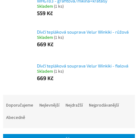
WHG183 - grafitová/mikina+kraťasy
Skladem
(1 ks)
559 Kč
Dívčí tepláková souprava Velur Winkiki - růžová
Skladem
(1 ks)
669 Kč
Dívčí tepláková souprava Velur Winkiki - fialová
Skladem
(1 ks)
669 Kč
Ř
a
Doporučujeme
Nejlevnější
Nejdražší
Nejprodávanější
z
e
Abecedně
n
í