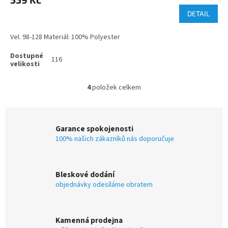
DETAIL
Vel. 98-128 Materiál: 100% Polyester
116
4
položek celkem
O
v
l
á
Garance spokojenosti
d
100% našich zákazníků nás doporučuje
a
c
í
p
Bleskové dodání
r
objednávky odesíláme obratem
v
k
y
v
Kamenná prodejna
ý