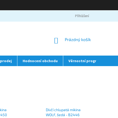
Přihlášení
NÁKUPNÍ
Prázdný košík
KOŠÍK
prodej
Hodnocení obchodu
Věrnostní program
❤️
kina
Dívčí chlupatá mikina
2450
WOLF, šedá - B2446