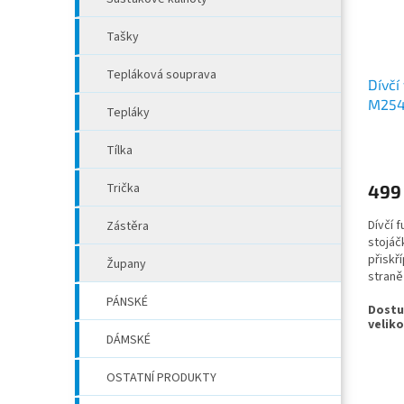
Tašky
Tepláková souprava
Dívčí
M2543
Tepláky
Tílka
Trička
499
Dívčí f
Zástěra
stojáč
přiskř
Župany
straně
PÁNSKÉ
DÁMSKÉ
OSTATNÍ PRODUKTY