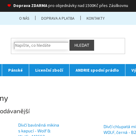
❤
Doprava ZDARMA
pro objednávky nad 1500Kč přes Zásilkovnu
O NÁS
DOPRAVA A PLATBA
KONTAKTY
HLEDAT
Pánské
Licenční zboží
ANDRIE spodní prádlo
Vý
iny
odávanější
Dívčí bavlněná mikina
Dívčí chlupatá mi
s kapucí - Wolf &
WOLF, černá - B