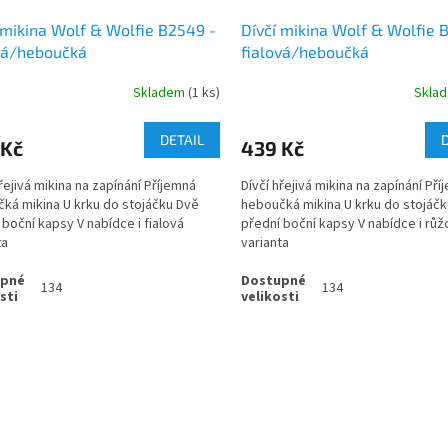
 mikina Wolf & Wolfie B2549 -
Dívčí mikina Wolf & Wolfie 
vá/heboučká
fialová/heboučká
Skladem
(1 ks)
Skla
DETAIL
 Kč
439 Kč
hřejivá mikina na zapínání Příjemná
Dívčí hřejivá mikina na zapínání Př
ká mikina U krku do stojáčku Dvě
heboučká mikina U krku do stojáč
 boční kapsy V nabídce i fialová
přední boční kapsy V nabídce i růž
ta
varianta
134
134