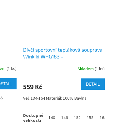
 -
Dívčí sportovní tepláková souprava
Winkiki WHG183 -
grafitová/mikina+kraťasy
dem
(1 ks)
Skladem
(1 ks)
DETAIL
DETAIL
559 Kč
5%
Vel. 134-164 Materiál: 100% Bavlna
140
146
152
158
164