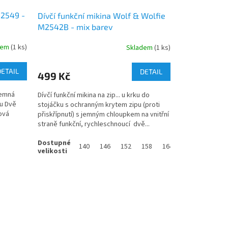
B2549 -
Dívčí funkční mikina Wolf & Wolfie
M2542B - mix barev
dem
(1 ks)
Skladem
(1 ks)
DETAIL
DETAIL
499 Kč
íjemná
Dívčí funkční mikina na zip... u krku do
ku Dvě
stojáčku s ochranným krytem zipu (proti
ová
přiskřípnutí) s jemným chloupkem na vnitřní
straně funkční, rychleschnoucí dvě...
140
146
152
158
164