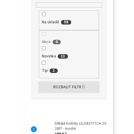
Na skladě
58
Akce
0
Novinka
11
Tip
1
ROZBALIT FILTR
Top 10 produktů
Dětské holínky LILO&STITCH 23-
1007 - modré