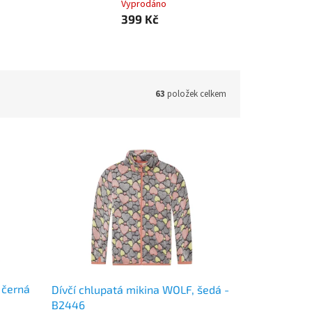
Vyprodáno
399 Kč
63
položek celkem
 černá
Dívčí chlupatá mikina WOLF, šedá -
B2446