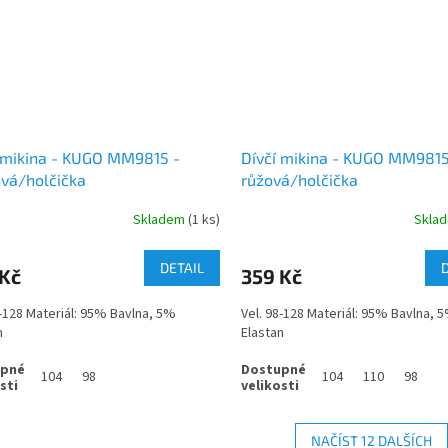
 mikina - KUGO MM9815 -
Dívčí mikina - KUGO MM9815
ová/holčička
růžová/holčička
Skladem
(1 ks)
Skla
DETAIL
 Kč
359 Kč
8-128 Materiál: 95% Bavlna, 5%
Vel. 98-128 Materiál: 95% Bavlna, 
n
Elastan
104
98
104
110
98
NAČÍST 12 DALŠÍCH