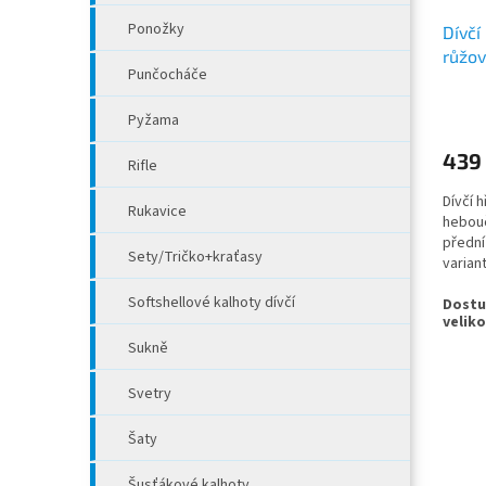
Ponožky
Dívčí
růžo
Punčocháče
Pyžama
439
Rifle
Dívčí 
Rukavice
hebouč
přední
Sety/Tričko+kraťasy
varian
Softshellové kalhoty dívčí
Sukně
Svetry
Šaty
Šusťákové kalhoty