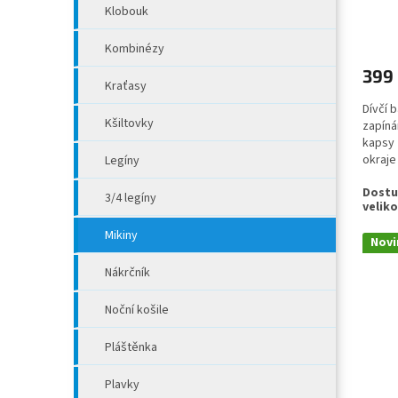
ů
Klobouk
Kombinézy
399
Kraťasy
Dívčí 
Kšiltovky
zapíná
kapsy 
okraje
Legíny
3/4 legíny
Mikiny
Novi
Nákrčník
Noční košile
Pláštěnka
Plavky