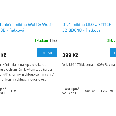
 funkční mikina Wolf & Wolfie
Dívčí mikina LILO a STITCH
B - fialková
5218D048 - fialková
Skladem
(1 ks)
Skla
DETAIL
 Kč
399 Kč
unkční mikina na zip... u krku do
Vel. 134-176 Materiál: 100% Bavlna
ku s ochranným krytem zipu (proti
ípnutí) s jemným chloupkem na vnitřní
 funkční, rychleschnoucí dvě...
116
158/164
170/176