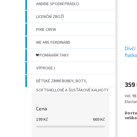
ANDRIE SPODNÍ PRÁDLO
LICENČNÍ ZBOŽÍ
PIXIE CREW
WE ARE FERDINAND
Dívčí
fialk
❤️ POMÁHÁM TAKY
VÝPRODEJ
DĚTSKÉ ZIMNÍ BUNDY, BOTY,
359
SOFTSHELLOVÉ A ŠUSŤÁKOVÉ KALHOTY
Vel. 9
Elasta
Cena
199
Kč
669
Kč