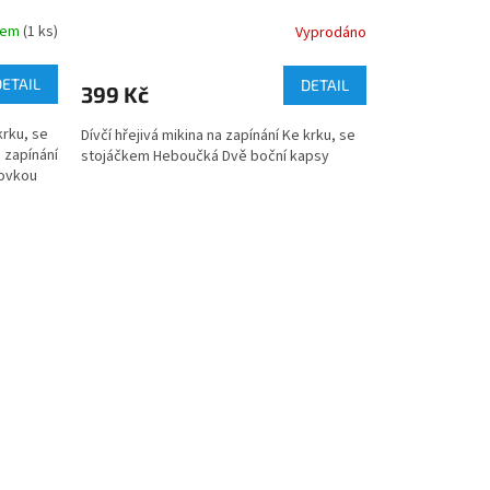
dem
(1 ks)
Vyprodáno
DETAIL
DETAIL
399 Kč
krku, se
Dívčí hřejivá mikina na zapínání Ke krku, se
 zapínání
stojáčkem Heboučká Dvě boční kapsy
movkou