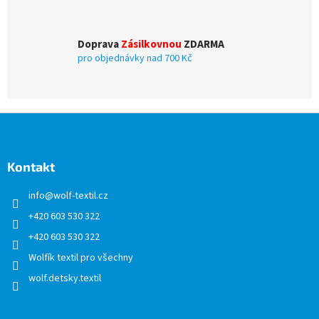
p
i
s
u
Doprava
Zásilkovnou
ZDARMA
pro objednávky nad 700 Kč
Z
á
p
a
Kontakt
t
info
@
wolf-textil.cz
í
+420 603 530 322
+420 603 530 322
Wolfík textil pro všechny
wolf.detsky.textil