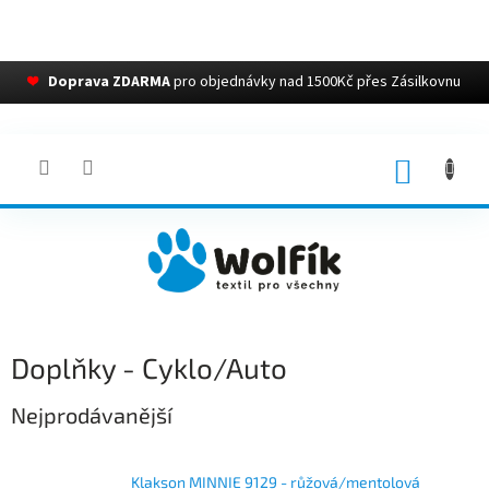
❤
Doprava ZDARMA
pro objednávky nad 1500Kč přes Zásilkovnu
Přejít
na
obsah
NÁKUP
KOŠÍK
Doplňky - Cyklo/Auto
Nejprodávanější
Klakson MINNIE 9129 - růžová/mentolová