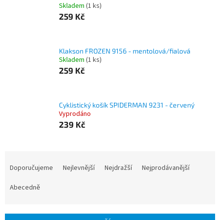
Skladem
(1 ks)
259 Kč
Klakson FROZEN 9156 - mentolová/fialová
Skladem
(1 ks)
259 Kč
Cyklistický košík SPIDERMAN 9231 - červený
Vyprodáno
239 Kč
Ř
a
Doporučujeme
Nejlevnější
Nejdražší
Nejprodávanější
z
e
Abecedně
n
í