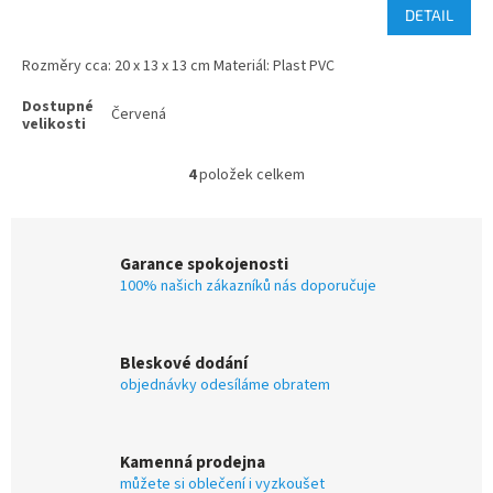
DETAIL
Rozměry cca: 20 x 13 x 13 cm Materiál: Plast PVC
Červená
4
položek celkem
O
v
l
á
Garance spokojenosti
d
100% našich zákazníků nás doporučuje
a
c
í
p
Bleskové dodání
r
objednávky odesíláme obratem
v
k
y
v
Kamenná prodejna
ý
můžete si oblečení i vyzkoušet