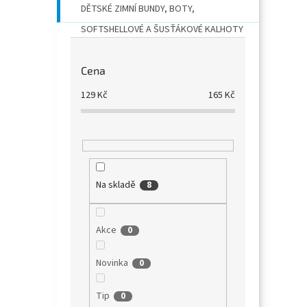
DĚTSKÉ ZIMNÍ BUNDY, BOTY,
SOFTSHELLOVÉ A ŠUSŤÁKOVÉ KALHOTY
Cena
129
Kč
165
Kč
Na skladě
8
Akce
0
Novinka
0
Tip
0