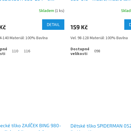
ý lem
Skladem
(1 ks)
Skla
DETAIL
Kč
159 Kč
04-140 Materiál: 100% Bavlna
Vel. 98-128 Materiál: 100% Bavlna
110
116
098
ecké tílko ZAJÍČEK BING 980-
Dětské tílko SPIDERMAN 052