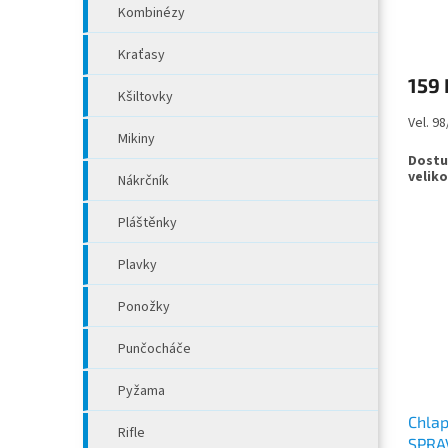
ů
Kombinézy
Kraťasy
159 
Kšiltovky
Vel. 9
Mikiny
Nákrčník
Pláštěnky
Plavky
Ponožky
Punčocháče
Pyžama
Chlap
Rifle
SPRA