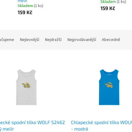
melír
Skladem
(1 ks)
Skladem
(1 ks)
159 Kč
159 Kč
učujeme
Nejlevnější
Nejdražší
Nejprodávanější
Abecedně
ecké spodní tílko WOLF S2462
Chlapecké spodní tílko WOL
ý melír
- modrá