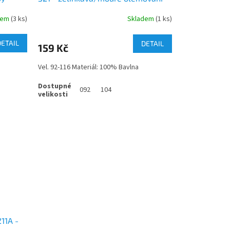
dem
(3 ks)
Skladem
(1 ks)
DETAIL
DETAIL
159 Kč
Vel. 92-116 Materiál: 100% Bavlna
092
104
11A -