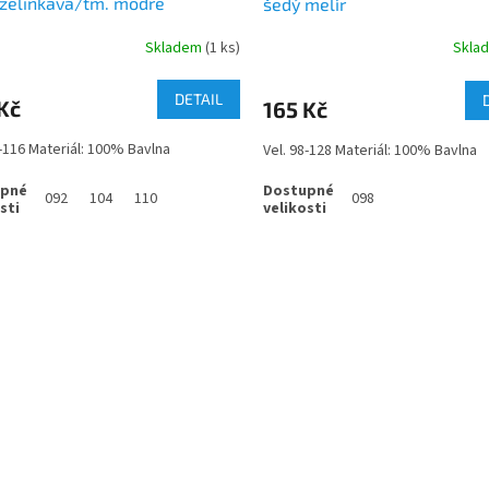
 zelinkavá/tm. modré
šedý melír
ování
Skladem
(1 ks)
Skla
DETAIL
Kč
165 Kč
2-116 Materiál: 100% Bavlna
Vel. 98-128 Materiál: 100% Bavlna
092
104
110
098
O
v
l
á
d
a
c
í
p
r
v
k