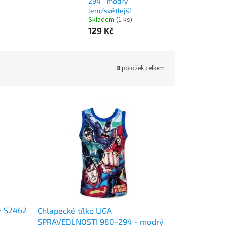
294 - modrý
lem/světlejší
Skladem
(1 ks)
129 Kč
8
položek celkem
F S2462
Chlapecké tílko LIGA
SPRAVEDLNOSTI 980-294 - modrý