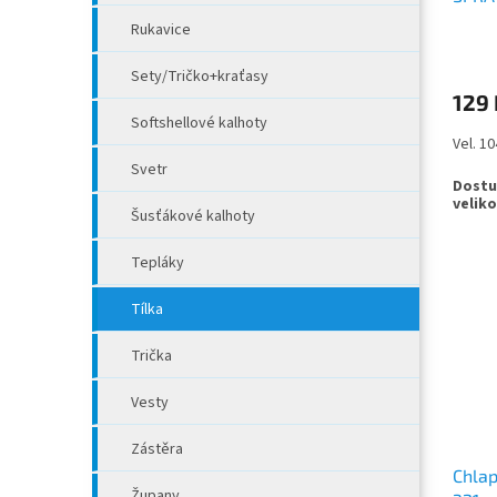
modr
Rukavice
Sety/Tričko+kraťasy
129 
Softshellové kalhoty
Vel. 1
Svetr
Šusťákové kalhoty
Tepláky
Tílka
Trička
Vesty
Zástěra
Chlap
Župany