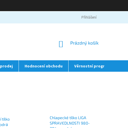
Přihlášení
NÁKUPNÍ
Prázdný košík
KOŠÍK
prodej
Hodnocení obchodu
Věrnostní program
❤️
Chlapecké tílko LIGA
 tílko
SPRAVEDLNOSTI 980-
odrá