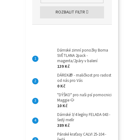
ROZBALIT FILTR
Top 10 produktů
Dámské zimní ponožky Boma
SVĚTLANA 2pack -
magenta/2páry v balení
139 Kč
DÁREK🎁 - maličkost pro radost
od nás pro Vás
0 Kč
"DÝŠKO" pro naši psí pomocnici
Maggie 🐶
10 Kč
Dámské 3/4 legíny FELADA 043 -
šedý melír
389 Kč
Pánské kraťasy CALVI 25-104 -
šedá