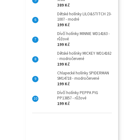
389 Kč
Dětské holínky LILO&STITCH 23-
1007 - modré
199 Kč
Dívčí holínky MINNIE WD14163 -
růžové
199 Kč
Dětské holínky MICKEY WD14162
- modročervené
199 Kč
Chlapecké holínky SPIDERMAN
SM14718 - modročervené
199 Kč
Dívčí holínky PEPPA PIG
PP13857 - růžové
199 Kč