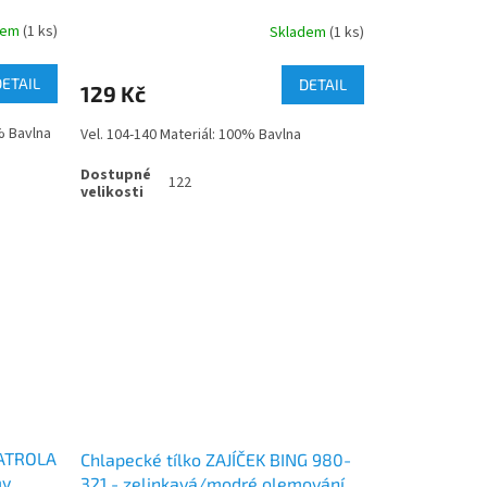
lem/světlejší
dem
(1 ks)
Skladem
(1 ks)
DETAIL
DETAIL
129 Kč
% Bavlna
Vel. 104-140 Materiál: 100% Bavlna
122
PATROLA
Chlapecké tílko ZAJÍČEK BING 980-
my
321 - zelinkavá/modré olemování