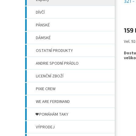
321 -
olem
DÍVČÍ
PÁNSKÉ
159 
DÁMSKÉ
Vel. 9
OSTATNÍ PRODUKTY
ANDRIE SPODNÍ PRÁDLO
LICENČNÍ ZBOŽÍ
PIXIE CREW
WE ARE FERDINAND
❤️ POMÁHÁM TAKY
VÝPRODEJ