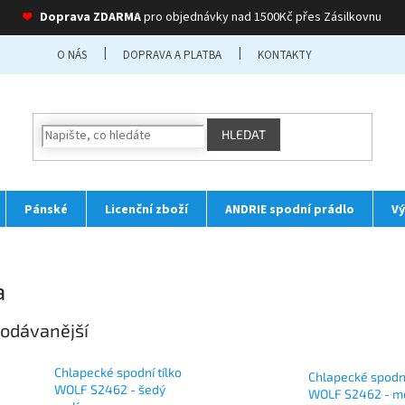
❤
Doprava ZDARMA
pro objednávky nad 1500Kč přes Zásilkovnu
O NÁS
DOPRAVA A PLATBA
KONTAKTY
HLEDAT
Pánské
Licenční zboží
ANDRIE spodní prádlo
Vý
a
odávanější
Chlapecké spodní tílko
Chlapecké spodní
WOLF S2462 - šedý
WOLF S2462 - m