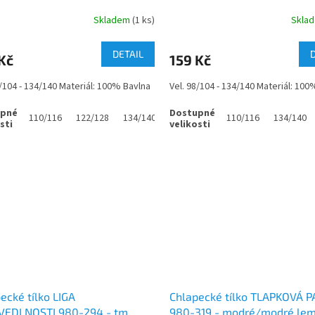
Skladem
(1 ks)
Skla
DETAIL
Kč
159 Kč
8/104 - 134/140 Materiál: 100% Bavlna
Vel. 98/104 - 134/140 Materiál: 100
110/116
122/128
134/140
110/116
134/140
ecké tílko LIGA
Chlapecké tílko TLAPKOVÁ 
VEDLNOSTI 980-294 - tm.
980-319 - modré/modré le