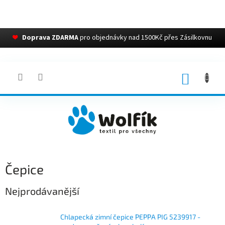
❤
Doprava ZDARMA
pro objednávky nad 1500Kč přes Zásilkovnu
Přejít
na
obsah
NÁKUP
KOŠÍK
Čepice
Nejprodávanější
Chlapecká zimní čepice PEPPA PIG 5239917 -