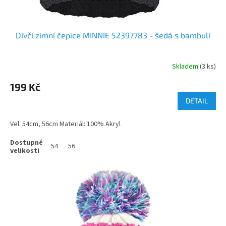
Dívčí zimní čepice MINNIE 52397783 - šedá s bambulí
Skladem
(3 ks)
199 Kč
DETAIL
Vel. 54cm, 56cm Materiál: 100% Akryl
54
56