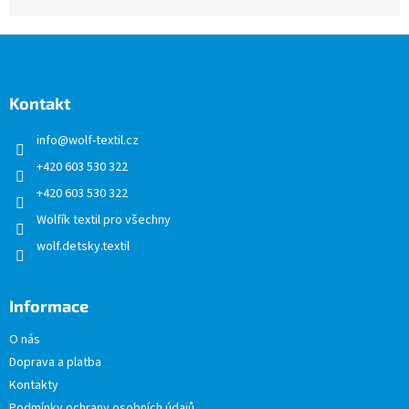
Z
á
p
a
Kontakt
t
info
@
wolf-textil.cz
í
+420 603 530 322
+420 603 530 322
Wolfík textil pro všechny
wolf.detsky.textil
Informace
O nás
Doprava a platba
Kontakty
Podmínky ochrany osobních údajů