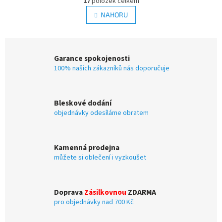
17
položek celkem
v
á
l
NAHORU
n
á
k
d
o
v
a
á
c
Garance spokojenosti
n
í
í
100% našich zákazníků nás doporučuje
p
r
v
k
Bleskové dodání
y
objednávky odesíláme obratem
v
ý
p
i
Kamenná prodejna
s
můžete si oblečení i vyzkoušet
u
Doprava
Zásilkovnou
ZDARMA
pro objednávky nad 700 Kč