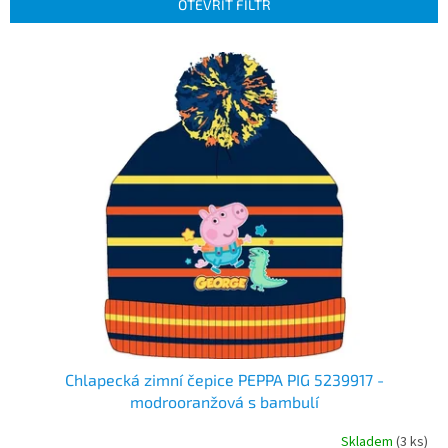
p
OTEVŘÍT FILTR
r
o
V
d
ý
u
p
k
i
t
s
ů
p
r
o
d
u
k
t
ů
Chlapecká zimní čepice PEPPA PIG 5239917 -
modrooranžová s bambulí
Skladem
(3 ks)