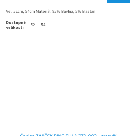
Vel. 52cm, 54cm Materiál: 95% Bavlna, 5% Elastan
52
54
Čepice ZAJÍČEK BING SULA 772-003 - tmavší