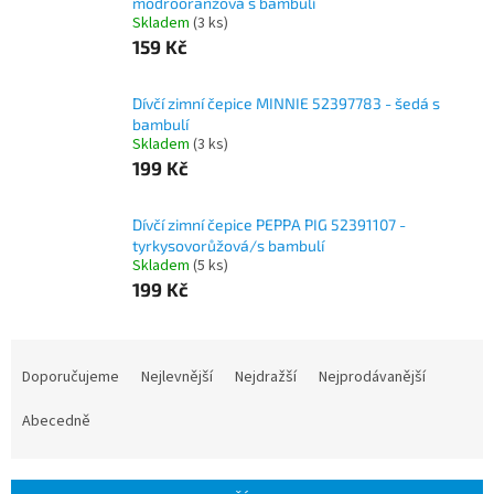
modrooranžová s bambulí
Skladem
(3 ks)
159 Kč
Dívčí zimní čepice MINNIE 52397783 - šedá s
bambulí
Skladem
(3 ks)
199 Kč
Dívčí zimní čepice PEPPA PIG 52391107 -
tyrkysovorůžová/s bambulí
Skladem
(5 ks)
199 Kč
Ř
a
Doporučujeme
Nejlevnější
Nejdražší
Nejprodávanější
z
e
Abecedně
n
í