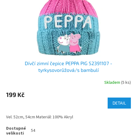
Dívčí zimní čepice PEPPA PIG 52391107 -
tyrkysovorůžová/s bambulí
Skladem
(5 ks)
199 Kč
DETAIL
Vel. 52cm, 54cm Materiál: 100% Akryl
54