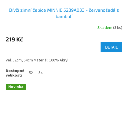
Dívčí zimní čepice MINNIE 5239A033 - červenošedá s
bambulí
Skladem
(3 ks)
219 Kč
DETAIL
Vel. 52cm, 54cm Materiál: 100% Akryl
52
54
Novinka