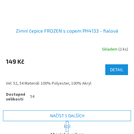
Zimní čepice FROZEN s copem PH4133 - fialová
Skladem
(2 ks)
149 Kč
DETAIL
Vel. 52, 54 Materiál: 100% Polyester, 100% Akryl
54
NAČÍST 5 DALŠÍCH
S
1
2
t
O
r