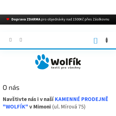
❤
Doprava ZDARMA
pro objednávky nad 1500Kč přes Zásilkovnu
Přejít
na
obsah
NÁKUP
KOŠÍK
O nás
Navštivte nás i v naší
KAMENNÉ PRODEJNĚ
"WOLFÍK"
v Mimoni
(ul. Mírová 75)