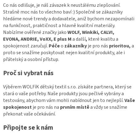
Co nás odlišuje, je náš závazek k neustálému zlepšování.
Strašně moc nás to všechno baví :) Společně se zákazníky
hledáme nové trendy a dodavatele, aniž bychom nezapomínali
na funkčnost, praktičnost a hlavně kvalitní materiály.
Nabízíme ověřené značky jako
WOLF, Winkiki, CALVI,
EVONA
,
ANDRIE, VoXX, E plus M
a další
,
které kvalitu a
spokojenost zaručují.
Péče
o
zákazníky
je pro nás
prioritou,
a
proto se snažíme poskytovat nejen kvalitní produkty, ale i
přátelský a osobní přístup.
Proč si vybrat nás
Výběrem WOLFíK dětský textil s.r.o. získáte partnera, který se
stará o vaše potřeby. Naše produkty jsou pečlivě vybrány a
testovány, abychom vám mohli nabídnout jen to nejlepší.
Vaše
spokojenost
je pro nás na
prvním místě
a vždy se snažíme
překonat vaše očekávání.
Připojte se
k
nám