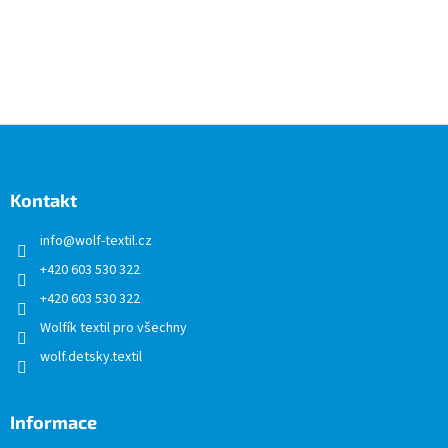
Z
á
p
a
Kontakt
t
info
@
wolf-textil.cz
í
+420 603 530 322
+420 603 530 322
Wolfík textil pro všechny
wolf.detsky.textil
Informace