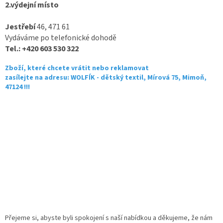
2.výdejní místo
Jestřebí
46, 471 61
Vydáváme po telefonické dohodě
Tel.: +420 603 530 322
Zboží, které chcete vrátit nebo reklamovat
zasílejte na adresu: WOLFÍK - dětský textil, Mírová 75, Mimoň,
47124 !!!
Přejeme si, abyste byli spokojení s naší nabídkou a děkujeme, že nám