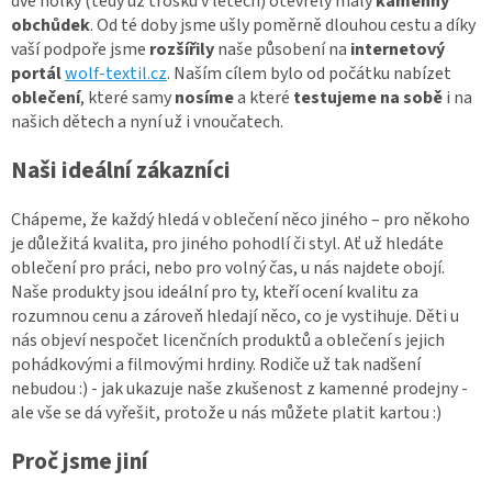
dvě holky (tedy už trošku v letech) otevřely malý
kamenný
obchůdek
. Od té doby jsme ušly poměrně dlouhou cestu a díky
vaší podpoře jsme
rozšířily
naše působení na
internetový
portál
wolf-textil.cz
. Naším cílem bylo od počátku nabízet
oblečení
, které samy
nosíme
a které
testujeme
na sobě
i na
našich dětech a nyní už i vnoučatech.
Naši
ideální zákazníci
Chápeme, že každý hledá v oblečení něco jiného – pro někoho
je důležitá kvalita, pro jiného pohodlí či styl. Ať už hledáte
oblečení pro práci, nebo pro volný čas, u nás najdete obojí.
Naše produkty jsou ideální pro ty, kteří ocení kvalitu za
rozumnou cenu a zároveň hledají něco, co je vystihuje. Děti u
nás objeví nespočet licenčních produktů a oblečení s jejich
pohádkovými a filmovými hrdiny. Rodiče už tak nadšení
nebudou :) - jak ukazuje naše zkušenost z kamenné prodejny -
ale vše se dá vyřešit, protože u nás můžete platit kartou :)
Proč jsme jiní