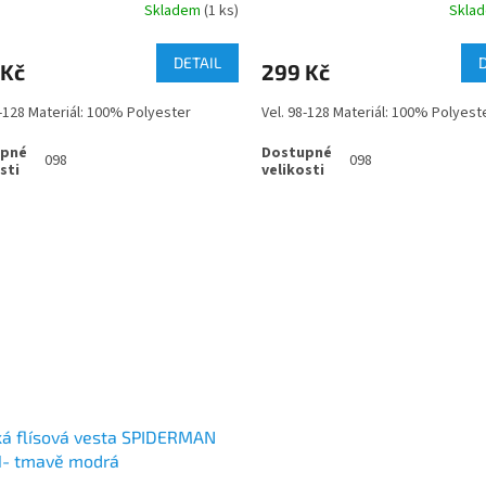
Skladem
(1 ks)
Skla
DETAIL
 Kč
299 Kč
8-128 Materiál: 100% Polyester
Vel. 98-128 Materiál: 100% Polyest
098
098
á flísová vesta SPIDERMAN
1- tmavě modrá