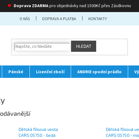
❤
Doprava ZDARMA
pro objednávky nad 1500Kč přes Zásilkovnu
O NÁS
DOPRAVA A PLATBA
KONTAKTY
HLEDAT
Pánské
Licenční zboží
ANDRIE spodní prádlo
Vý
ty
odávanější
Dětská flísová vesta
Dětská flísová v
CARS 05750 - šedá
CARS 05750 - m