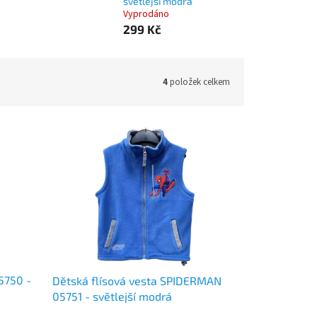
světlejší modrá
Vyprodáno
299 Kč
4
položek celkem
5750 -
Dětská flísová vesta SPIDERMAN
05751 - světlejší modrá