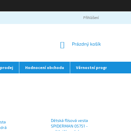
Přihlášení
NÁKUPNÍ
Prázdný košík
KOŠÍK
prodej
Hodnocení obchodu
Věrnostní program
❤️
Dětská flísová vesta
esta
SPIDERMAN 05751 -
odrá