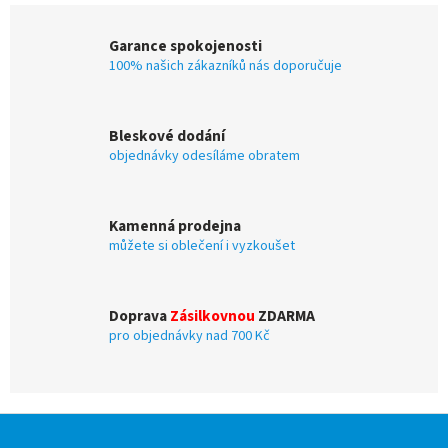
Garance spokojenosti
100% našich zákazníků nás doporučuje
Bleskové dodání
objednávky odesíláme obratem
Kamenná prodejna
můžete si oblečení i vyzkoušet
Doprava
Zásilkovnou
ZDARMA
pro objednávky nad 700 Kč
Z
á