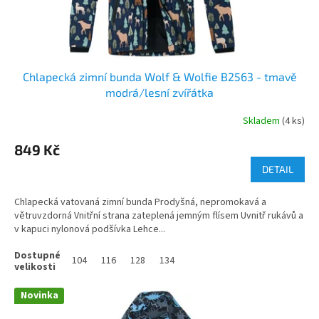
Chlapecká zimní bunda Wolf & Wolfie B2563 - tmavě
modrá/lesní zvířátka
Skladem
(4 ks)
849 Kč
DETAIL
Chlapecká vatovaná zimní bunda Prodyšná, nepromokavá a
větruvzdorná Vnitřní strana zateplená jemným flísem Uvnitř rukávů a
v kapuci nylonová podšívka Lehce...
104
116
128
134
Novinka