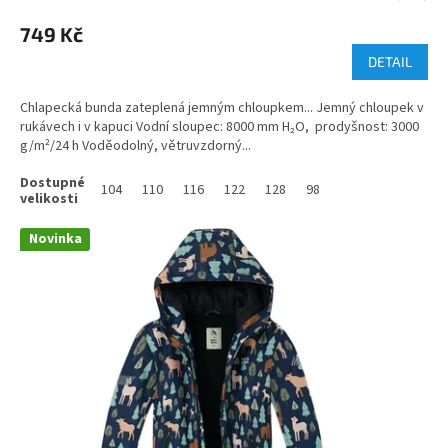
749 Kč
DETAIL
Chlapecká bunda zateplená jemným chloupkem... Jemný chloupek v
rukávech i v kapuci Vodní sloupec: 8000 mm H₂O, prodyšnost: 3000
g/m²/24 h Voděodolný, větruvzdorný...
104
110
116
122
128
98
Novinka