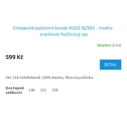
Chlapecká podzimní bunda KUGO B2993 - modro-
oranžová/hořčicový zip
Skladem
(1 ks)
599 Kč
DETAIL
Vel. 134-164 Materiál: 100% Bavlna, flísová podšívka
146
152
158