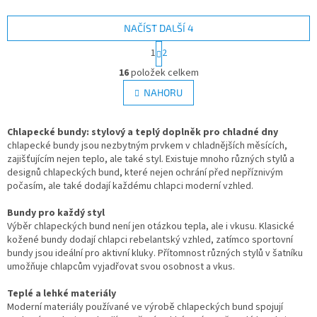
NAČÍST DALŠÍ 4
S
1
2
t
O
r
16
položek celkem
v
á
l
NAHORU
n
á
k
d
o
v
Chlapecké bundy: stylový a teplý doplněk pro chladné dny
a
á
chlapecké bundy jsou nezbytným prvkem v chladnějších měsících,
c
n
zajišťujícím nejen teplo, ale také styl. Existuje mnoho různých stylů a
í
í
designů chlapeckých bund, které nejen ochrání před nepříznivým
p
počasím, ale také dodají každému chlapci moderní vzhled.
r
v
Bundy pro každý styl
k
Výběr chlapeckých bund není jen otázkou tepla, ale i vkusu. Klasické
y
kožené bundy dodají chlapci rebelantský vzhled, zatímco sportovní
v
bundy jsou ideální pro aktivní kluky. Přítomnost různých stylů v šatníku
ý
umožňuje chlapcům vyjadřovat svou osobnost a vkus.
p
i
Teplé a lehké materiály
s
Moderní materiály používané ve výrobě chlapeckých bund spojují
u