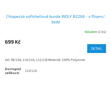
Chlapecká softshellová bunda WOLF B2268 - s flísem/
šedá
Skladem
(1 ks)
699 Kč
DETAIL
Vel. 98/104, 110/116, 122/128 Materiál: 100% Polyester
110/116