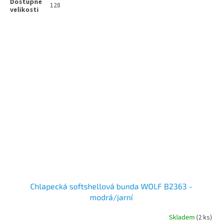
128
Chlapecká softshellová bunda WOLF B2363 -
modrá/jarní
Skladem
(2 ks)