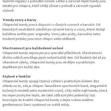
teplotní regulaci s pohodlím nošení. Lehké a zároveň teplé bundy jsou
ideální pro chlapce, kteří chtějí zůstat v pohodlí a zároveň vypadat
stylově.
Trendy vzory a barvy
Chlapecké bundy jsou k dispozici v různých vzorech a barvách. Od
klasických neutrálních odstínů po výrazné barvy a vzory, které dodají
každému outfitu punc originality. Vzory jako pruhy, karosérie nebo
moderní potisky jsou mezi chlapci velmi oblíbené.
Všestrannost pro každodenní nošení
Chlapecké bundy nejsou jen pro speciální příležitosti. Všestrannost
těchto oděvů umožňuje jejich nošení každý den. Od školních dní až po
víkendové výlety, chlapecké bundy jsou skvělým a praktickým
doplňkem pro každý den.
Stylové a funkční
Chlapecké bundy spojují stylový vzhled s praktickým účelem. Bez
ohledu na to, zda je chlapec fanouškem sportovních bund, elegantních
kožených modelů nebo moderních vzorů, vždy může najít bundu, která
mu nejen poskytne teplo, ale také zdůrazní jeho jedinečný styl.
Investujte do kvalitní chlapecké bundy a dejte svému malému
gentlemanovi šanci vyniknout ve světě módy.