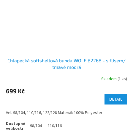
Chlapecká softshellová bunda WOLF B2268 - s flísem/
tmavě modrá
Skladem
(1 ks)
699 Kč
DETAIL
Vel. 98/104, 110/116, 122/128 Materiál: 100% Polyester
98/104
110/116