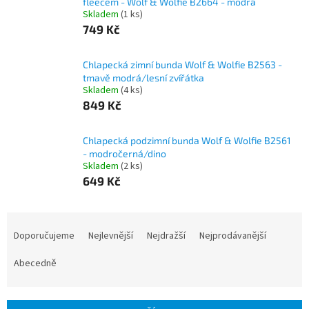
fleecem - Wolf & Wolfie B2664 - modrá
Skladem
(1 ks)
749 Kč
Chlapecká zimní bunda Wolf & Wolfie B2563 -
tmavě modrá/lesní zvířátka
Skladem
(4 ks)
849 Kč
Chlapecká podzimní bunda Wolf & Wolfie B2561
- modročerná/dino
Skladem
(2 ks)
649 Kč
Ř
a
Doporučujeme
Nejlevnější
Nejdražší
Nejprodávanější
z
e
Abecedně
n
í