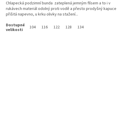
Chlapecká podzimní bunda zateplená jemným flísem a to i v
rukávech materiál odolný proti vodě a přesto prodyšný kapuce
přišitá napevno, u krku olivky na stažení...
104
116
122
128
134