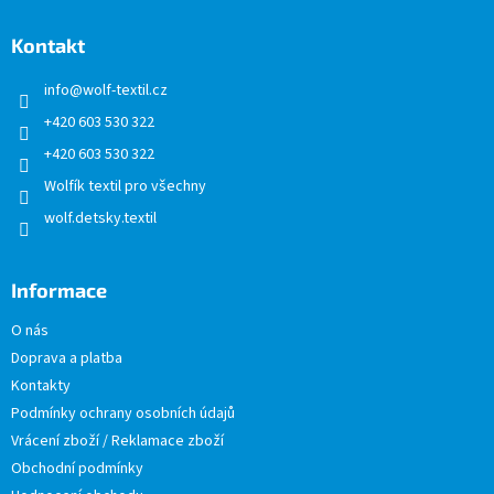
p
a
Kontakt
t
info
@
wolf-textil.cz
í
+420 603 530 322
+420 603 530 322
Wolfík textil pro všechny
wolf.detsky.textil
Informace
O nás
Doprava a platba
Kontakty
Podmínky ochrany osobních údajů
Vrácení zboží / Reklamace zboží
Obchodní podmínky