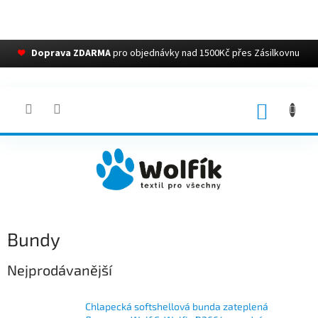
❤
Doprava ZDARMA
pro objednávky nad 1500Kč přes Zásilkovnu
Přejít
na
obsah
NÁKUP
KOŠÍK
Bundy
Nejprodávanější
Chlapecká softshellová bunda zateplená