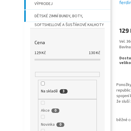
ferdi
t
VÝPRODEJ
puntí
ů
DĚTSKÉ ZIMNÍ BUNDY, BOTY,
SOFTSHELLOVÉ A ŠUSŤÁKOVÉ KALHOTY
129 
Vel. 3
Cena
Bavlna
129
Kč
130
Kč
Ponožky
republic
Na skladě
3
spojení 
že sluší
Akce
0
běžné c
Novinka
0