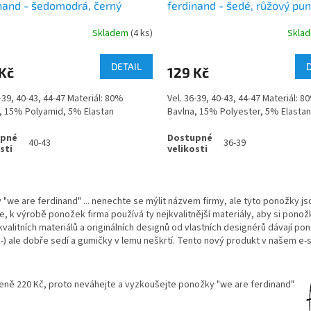
nand - šedomodrá, černý
ferdinand - šedé, růžový pun
k
Skladem
(4 ks)
Skla
DETAIL
Kč
129 Kč
6-39, 40-43, 44-47 Materiál: 80%
Vel. 36-39, 40-43, 44-47 Materiál: 8
, 15% Polyamid, 5% Elastan
Bavlna, 15% Polyester, 5% Elastan
40-43
36-39
O
v
 "we are ferdinand" ... nenechte se mýlit názvem firmy, ale tyto ponožky
l
e, k výrobě ponožek firma používá ty nejkvalitnější materiály, aby si ponož
á
kvalitních materiálů a originálních designů od vlastních designérů dávají p
d
 :-) ale dobře sedí a gumičky v lemu neškrtí. Tento nový produkt v našem 
a
c
í
eně 220 Kč, proto neváhejte a vyzkoušejte ponožky "we are ferdinand"
p
r