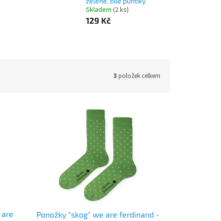
,
zelené, bílé puntíky
Skladem
(2 ks)
129 Kč
3
položek celkem
 are
Ponožky "skog" we are ferdinand -