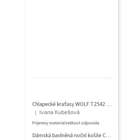
Hodnocení produktů
Chlapecké kraťasy WOLF T2542 - tmavě modrá
Ivana Kubešová
|
Hodnocení produktu je 5 z 5 hvězdiček.
Prijemny material.Velikost odpovida.
Dámská bavlněná noční košile CALVI, růžová - 24-524