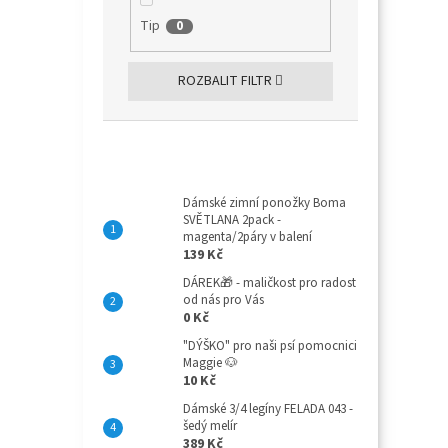
Tip
0
ROZBALIT FILTR
Top 10 produktů
Dámské zimní ponožky Boma
SVĚTLANA 2pack -
magenta/2páry v balení
139 Kč
DÁREK🎁 - maličkost pro radost
od nás pro Vás
0 Kč
"DÝŠKO" pro naši psí pomocnici
Maggie 🐶
10 Kč
Dámské 3/4 legíny FELADA 043 -
šedý melír
389 Kč