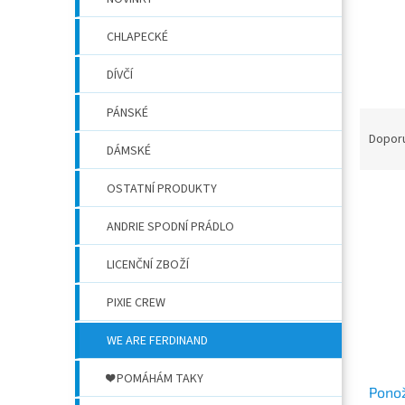
n
í
CHLAPECKÉ
p
a
DÍVČÍ
n
e
PÁNSKÉ
Ř
l
a
Dopor
DÁMSKÉ
z
e
OSTATNÍ PRODUKTY
V
n
ý
í
ANDRIE SPODNÍ PRÁDLO
p
p
i
r
LICENČNÍ ZBOŽÍ
s
o
p
d
PIXIE CREW
r
u
o
k
WE ARE FERDINAND
d
t
u
ů
❤️ POMÁHÁM TAKY
Pono
k