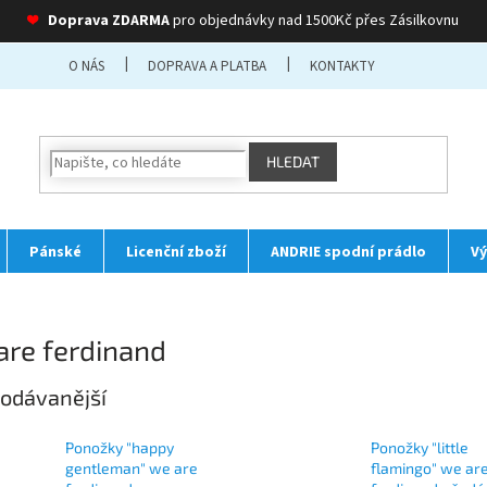
❤
Doprava ZDARMA
pro objednávky nad 1500Kč přes Zásilkovnu
O NÁS
DOPRAVA A PLATBA
KONTAKTY
HLEDAT
Pánské
Licenční zboží
ANDRIE spodní prádlo
Vý
are ferdinand
odávanější
Ponožky "happy
Ponožky "little
gentleman" we are
flamingo" we ar