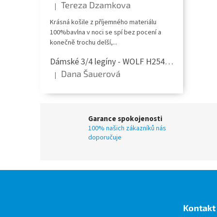
Tereza Dzamkova
|
Hodnocení produktu je 5 z 5 hvězdiček.
Krásná košile z příjemného materiálu
100%bavlna v noci se spí bez pocení a
konečně trochu delší,...
Dámské 3/4 legíny - WOLF H2543 - černá/s kapsičkou
Dana Šauerová
|
Hodnocení produktu je 5 z 5 hvězdiček.
Garance spokojenosti
100% našich zákazníků nás
doporučuje
Z
á
p
a
Kontakt