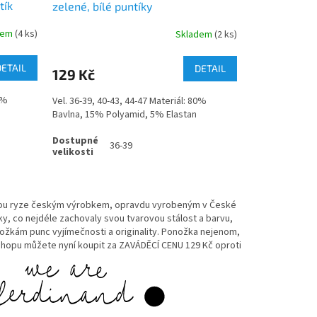
tík
zelené, bílé puntíky
dem
(4 ks)
Skladem
(2 ks)
DETAIL
DETAIL
129 Kč
0%
Vel. 36-39, 40-43, 44-47 Materiál: 80%
Bavlna, 15% Polyamid, 5% Elastan
36-39
 jsou ryze českým výrobkem, opravdu vyrobeným v České
ky, co nejdéle zachovaly svou tvarovou stálost a barvu,
onožkám punc vyjímečnosti a originality. Ponožka nejenom,
e-shopu můžete nyní koupit za ZAVÁDĚCÍ CENU 129 Kč oproti