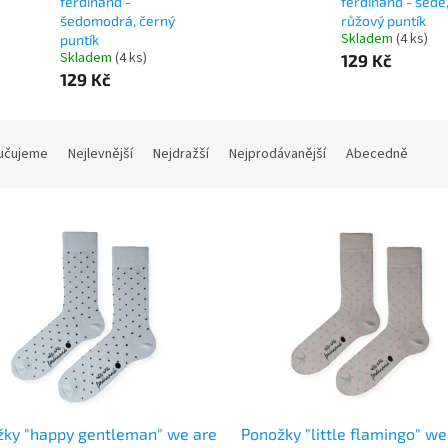
ferdinand -
ferdinand - šedé
šedomodrá, černý
růžový puntík
Skladem
(4 ks)
puntík
Skladem
(4 ks)
129 Kč
129 Kč
učujeme
Nejlevnější
Nejdražší
Nejprodávanější
Abecedně
žky "happy gentleman" we are
Ponožky "little flamingo" we