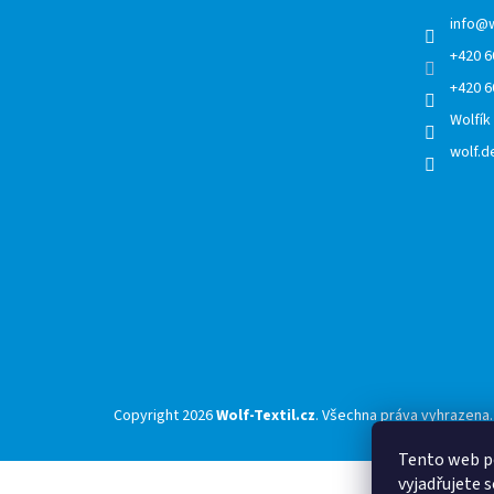
t
í
info
@
+420 6
+420 6
Wolfík
wolf.de
Copyright 2026
Wolf-Textil.cz
. Všechna práva vyhrazena.
Tento web p
vyjadřujete s