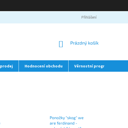
Přihlášení
NÁKUPNÍ
Prázdný košík
KOŠÍK
prodej
Hodnocení obchodu
Věrnostní program
❤️
Ponožky "skog" we
e
are ferdinand -