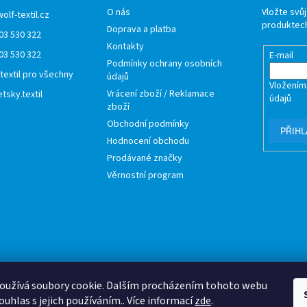
O nás
Vložte svů
wolf-textil.cz
produktech
Doprava a platba
03 530 322
Kontakty
03 530 322
E-mail
Podmínky ochrany osobních
 textil pro všechny
údajů
Vložením
Vrácení zboží / Reklamace
tsky.textil
údajů
zboží
Obchodní podmínky
PŘIHL
Hodnocení obchodu
Prodávané značky
Věrnostní program
oužívá soubory cookie. Dalším procházením tohoto webu
ouhlas s jejich používáním.. Více informací
zde
.