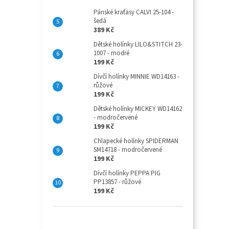
Pánské kraťasy CALVI 25-104 -
šedá
389 Kč
Dětské holínky LILO&STITCH 23-
1007 - modré
199 Kč
Dívčí holínky MINNIE WD14163 -
růžové
199 Kč
Dětské holínky MICKEY WD14162
- modročervené
199 Kč
Chlapecké holínky SPIDERMAN
SM14718 - modročervené
199 Kč
Dívčí holínky PEPPA PIG
PP13857 - růžové
199 Kč