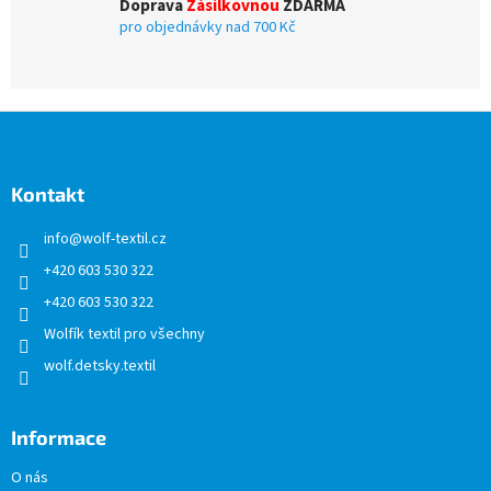
u
Doprava
Zásilkovnou
ZDARMA
pro objednávky nad 700 Kč
Z
á
p
a
Kontakt
t
info
@
wolf-textil.cz
í
+420 603 530 322
+420 603 530 322
Wolfík textil pro všechny
wolf.detsky.textil
Informace
O nás