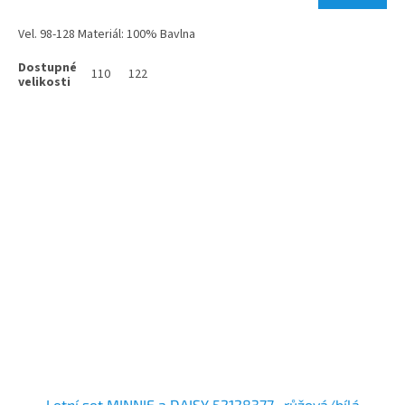
Vel. 98-128 Materiál: 100% Bavlna
110
122
Letní set MINNIE a DAISY 52128377 -růžová/bílá