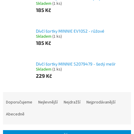
Skladem
(1 ks)
185 Kč
Dívčí šortky MINNIE EV1052 - růžové
Skladem
(1 ks)
185 Kč
Dívčí šortky MINNIE 52079479 - šedý melír
Skladem
(1 ks)
229 Kč
Ř
a
Doporučujeme
Nejlevnější
Nejdražší
Nejprodávanější
z
e
Abecedně
n
í