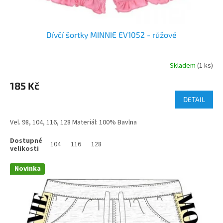
Dívčí šortky MINNIE EV1052 - růžové
Skladem
(1 ks)
185 Kč
DETAIL
Vel. 98, 104, 116, 128 Materiál: 100% Bavlna
104
116
128
Novinka