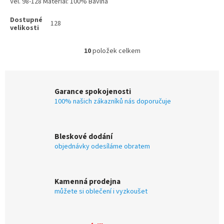
Vel. 98-128 Materiál: 100% Bavlna
128
10
položek celkem
O
v
l
á
Garance spokojenosti
d
100% našich zákazníků nás doporučuje
a
c
í
p
Bleskové dodání
r
objednávky odesíláme obratem
v
k
y
v
Kamenná prodejna
ý
můžete si oblečení i vyzkoušet
p
i
s