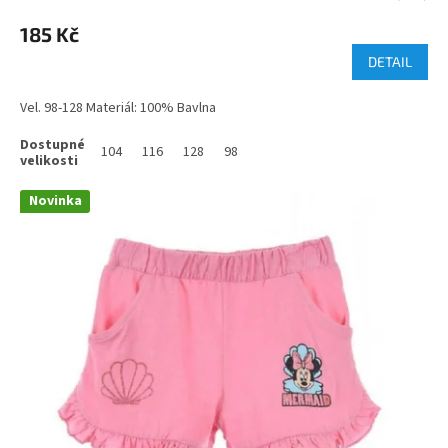
185 Kč
DETAIL
Vel. 98-128 Materiál: 100% Bavlna
104
116
128
98
Novinka