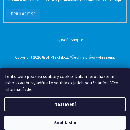
Vložením e-mailu souhlasíte s
podmínkami ochrany osobních údajů
PŘIHLÁSIT SE
Vytvořil Shoptet
Copyright 2026
Wolf-Textil.cz
. Všechna práva vyhrazena.
Tento web používá soubory cookie. Dalším procházením
tohoto webu vyjadřujete souhlas s jejich používáním.. Více
informací
zde
.
Nastavení
Souhlasím
🟢 Doprava ZDARMA pro objednávky nad 1500 Kč přes ZÁSILKOVNU 🟢