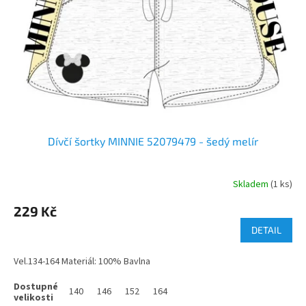
Dívčí šortky MINNIE 52079479 - šedý melír
Skladem
(1 ks)
229 Kč
DETAIL
Vel.134-164 Materiál: 100% Bavlna
140
146
152
164