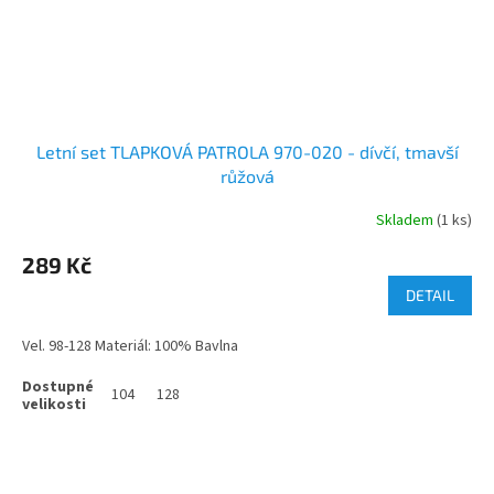
Letní set TLAPKOVÁ PATROLA 970-020 - dívčí, tmavší
růžová
Skladem
(1 ks)
289 Kč
DETAIL
Vel. 98-128 Materiál: 100% Bavlna
104
128