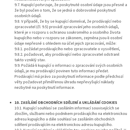
9.7. Kupující potvrzuje, že poskytnuté osobní údaje jsou přesné a
že byl poučen o tom, že se jedná o dobrovolné poskytnutí
osobních údajů.
9.8. V případě, že by se kupující domníval, že prodávající nebo
zpracovatel (čl. 9.5) provádí zpracování jeho osobních údajů,
které je v rozporu s ochranou soukromého a osobního života
kupujícího nebo v rozporu se zákonem, zejména jsou-li osobní
údaje nepřesné s ohledem na účel jejich zpracování, může:
9.8.1. požádat prodávajícího nebo zpracovatele o vysvětlení,
9.8.2. požadovat, aby prodávající nebo zpracovatel odstranil
takto vzniklý stav.
9.9. Požádá-li kupující o informaci o zpracování svých osobních
údajů, je mu prodávající povinen tuto informaci předat.
Prodávající má právo za poskytnutí informace podle předchozí
věty požadovat přiměřenou úhradu nepřevyšující náklady
nezbytné na poskytnutí informace.
10. ZASÍLÁNÍ OBCHODNÍCH SDĚLENÍ A UKLÁDÁNÍ COOKIES
10.1. Kupující souhlasí se zasíláním informací souvisejících se
zbožím, službami nebo podnikem prodávajícího na elektronickou
adresu kupujícího a dále souhlasí se zasíláním obchodních
sdělení prodávajícím na elektronickou adresu kupujícího.