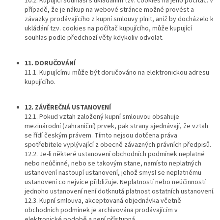
10.2. Kupující souhlasí s ukládáním tzv. cookies na jeho počítač. V
případě, že je nákup na webové stránce možné provést a
závazky prodávajícího z kupní smlouvy plnit, aniž by docházelo k
ukládání tzv. cookies na počítač kupujícího, může kupující
souhlas podle předchozí věty kdykoliv odvolat.
11. DORUČOVÁNÍ
11.1. Kupujícímu může být doručováno na elektronickou adresu
kupujícího.
12. ZÁVĚREČNÁ USTANOVENÍ
12.1. Pokud vztah založený kupní smlouvou obsahuje
mezinárodní (zahraniční) prvek, pak strany sjednávají, že vztah
se řídí českým právem. Tímto nejsou dotčena práva
spotřebitele vyplývající z obecně závazných právních předpisů.
12.2. Je-li některé ustanovení obchodních podmínek neplatné
nebo neúčinné, nebo se takovým stane, namísto neplatných
ustanovení nastoupí ustanovení, jehož smysl se neplatnému
ustanovení co nejvíce přibližuje. Neplatností nebo neúčinností
jednoho ustanovení není dotknutá platnost ostatních ustanovení.
12.3. Kupní smlouva, akceptovaná objednávka včetně
obchodních podmínek je archivována prodávajícím v
elektronické podobě a není přístupná.