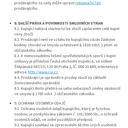
prodávajícího za vady může upravit
reklamační řád
prodávajícího.
8. DALŠÍ PRÁVA A POVINNOSTI SMLUVNÍCH STRAN
8.1. Kupující nabývá vlastnictví ke zboží zaplacením celé kupní
ceny zboží.
8.2. Prodávající není ve vztahu ke kupujícímu vázán žádnými
kodexy chování ve smyslu ustanovení § 1826 odst. 1 písm. e)
občanského zákoníku.
8.3. K mimosoudnímu řešení spotřebitelských sporů z kupní
smlouvy je příslušná Česká obchodní inspekce, se sídlem
Štěpánská 567/15, 120 00 Praha 2, IČ: 000 20 869, internetová
adresa:
http://www.coi.cz
.
8.4. Prodávající je oprávněn k prodeji zboží na základě
živnostenského oprávnění.
8.5. Kupující tímto přebírá na sebe nebezpečí změny okolností
ve smyslu § 1765 odst. 2 občanského zákoníku.
9. OCHRANA OSOBNÍCH ÚDAJŮ
9.1. Ochrana osobních údajů kupujícího, který je fyzickou
osobou, je poskytována zákonem č. 101/2000 Sb., o ochraně
osobních údajů, ve znění pozdějších předpisů.
9.2. Kupující souhlasí se zpracováním těchto svých osobních