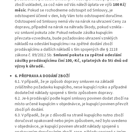
zboží uskladnit, za což nám od Vás náleží úplata ve výši
100 Kč/
měsíc
. Pokud se rozhodneme odstoupit od Smlouvy, je
odstoupení účinné v den, kdy Vám toto odstoupení doručíme.
Odstoupení od Smlouvy nemá vliv na nárok na uhrazení Ceny za
dopravu, případně na nárok na náhradu škody, pokud vznikla -
viz smluvní pokuta zde: Pokud nebude zásilka kupujícím
převzata-vzvednuta, bude požadováno uhrazení vzniklých
nákladů na odeslání kupujícímu i na zpětné dodání zboží
prodávajícímu a dalších nákladů s tím spojených dle
§ 2118
zákona č. 89/2012 Sb
.
Smluvní pokuta za zpětné odeslání
zásilky prodávajícímu činí 100,-Kč, splatných do 5ti dnů od
výzvy k úhradě.
.
6. PŘEPRAVA A DODÁNÍ ZBOŽÍ
6.1. V případě, že je způsob dopravy smluven na základě
zvláštního požadavku kupujícího, nese kupující riziko a případné
dodatečné náklady spojené s tímto způsobem dopravy.
6.2. Je-li prodávající podle kupní smlouvy povinen dodat zboží na
místo určené kupujícím v objednávce, je kupující povinen převzít
zboží při dodání.
6.3. V případě, že je z důvodů na straně kupujícího nutno zboží
doručovat opakovaně nebo jiným způsobem, než bylo uvedeno
v objednávce, je kupující povinen uhradit náklady spojené s
opakovaným doručováním zboží, resp. náklady spojené s jiným