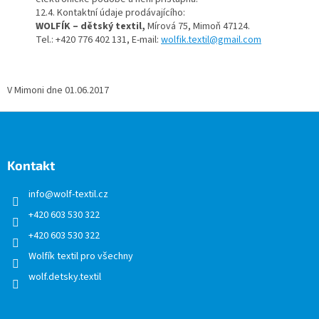
12.4. Kontaktní údaje prodávajícího:
WOLFÍK – dětský textil,
Mírová 75, Mimoň 47124.
Tel.: +420 776 402 131, E-mail:
wolfik.textil@gmail.com
V Mimoni dne 01.06.2017
Z
á
p
a
Kontakt
t
info
@
wolf-textil.cz
í
+420 603 530 322
+420 603 530 322
Wolfík textil pro všechny
wolf.detsky.textil