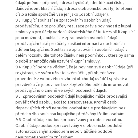
údajů: jméno a příjmení, adresa bydliště, identifikační číslo,
daňové identifikační číslo, adresa elektronické pošty, telefonní
číslo a (dále společně vše jen jako „osobní údaje“).
9.3. Kupující souhlasí se zpracováním osobních údajů
prodávajícím, a to pro účely realizace práv a povinností z kupní
smlouvy a pro účely vedení uživatelského účtu. Nezvolí-li kupující
jinou možnost, souhlasí se zpracováním osobních údajů
prodávajícím také pro účely zasílání informací a obchodních
sdělení kupujícímu. Souhlas se zpracováním osobních údajů v
celém rozsahu dle tohoto článku není podmínkou, která by sama
o sobě znemožňovala uzavření kupní smlouvy.
9.4. Kupující bere na vědomí, že je povinen své osobní údaje (při
registraci, ve svém uživatelském účtu, při objednávce
provedené z webového rozhraní obchodu) uvádět správně a
pravdivě a že je povinen bez zbytečného odkladu informovat
prodávajícího o změně ve svých osobních údajích.
9.5. Zpracováním osobních údajů kupujícího může prodávající
pověřit třetí osobu, jakožto zpracovatele. Kromě osob
dopravujících zboží nebudou osobní údaje prodávajícím bez
předchozího souhlasu kupujícího předávány třetím osobám.
9.6. Osobní údaje budou zpracovávány po dobu neurčitou.
Osobní údaje budou zpracovávány v elektronické podobě
automatizovaným způsobem nebo v tištěné podobě
neautomatizovaným způsobem.