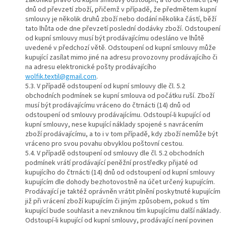
dnů od převzetí zboží, přičemž v případě, že předmětem kupní
smlouvy je několik druhů zboží nebo dodání několika částí, běží
tato lhůta ode dne převzetí poslední dodávky zboží. Odstoupení
od kupní smlouvy musí být prodávajícímu odesláno ve lhůtě
uvedené v předchozí větě. Odstoupení od kupní smlouvy může
kupující zasílat mimo jiné na adresu provozovny prodávajícího či
na adresu elektronické pošty prodávajícího
wolfik.textil@gmail.com
.
5.3. V případě odstoupení od kupní smlouvy dle čl. 5.2
obchodních podmínek se kupní smlouva od počátku ruší. Zboží
musí být prodávajícímu vráceno do čtrnácti (14) dnů od
odstoupení od smlouvy prodávajícímu. Odstoupí-li kupující od
kupní smlouvy, nese kupující náklady spojené s navrácením
zboží prodávajícímu, a to i v tom případě, kdy zboží nemůže být
vráceno pro svou povahu obvyklou poštovní cestou.
5.4. V případě odstoupení od smlouvy dle čl. 5.2 obchodních
podmínek vrátí prodávající peněžní prostředky přijaté od
kupujícího do čtrnácti (14) dnů od odstoupení od kupní smlouvy
kupujícím dle dohody bezhotovostně na účet určený kupujícím.
Prodávající je taktéž oprávněn vrátit plnění poskytnuté kupujícím
již při vrácení zboží kupujícím či jiným způsobem, pokud s tím
kupující bude souhlasit a nevzniknou tím kupujícímu další náklady.
Odstoupí-li kupující od kupní smlouvy, prodávající není povinen