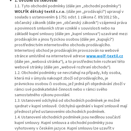
1. ÚVODNÍ USTANOVENÍ
1.1. Tyto obchodní podmínky (dále jen „obchodní podmínky“)
WOLFÍK dětský textil s.r.o.
(dále jen „prodávající“) upravují v
souladu s ustanovením § 1751 odst. 1 zákona č. 89/2012 Sb.,
občanský zákoník (dále jen „občanský zákoník“) vzájemná práva
a povinnosti smluvních stran vzniklé v souvislosti nebo na
základě kupní smlouvy (dále jen „kupní smlouva“) uzavírané mezi
prodávajícím a jinou fyzickou osobou (dále jen „kupující“)
prostřednictvím internetového obchodu prodávajícího.
Internetový obchod je prodávajícím provozován na webové
stránce umístěné na internetové adrese
www.wolf-textil.cz
(dále jen „webová stránka“), a to prostřednictvím rozhraní této
webové stránky (dále jen „webové rozhraní obchodu“).
1.2. Obchodní podmínky se nevztahují na případy, kdy osoba,
která má v úmyslu nakoupit zboží od prodávajícího, je
právnickou osobou či osobou, jež jedná při objednávání zboží v
rámci své podnikatelské činnosti nebo v rámci svého
samostatného výkonu povolání.
1.3. Ustanovení odchylná od obchodních podmínek je možné
sjednat v kupní smlouvě. Odchylná ujednání v kupní smlouvě mají
přednost před ustanoveními obchodních podmínek.
1.4. Ustanovení obchodních podmínek jsou nedílnou součástí
kupní smlouvy. Kupní smlouva a obchodní podmínky jsou
vyhotoveny v českém jazyce. Kupní smlouvu lze uzavřít v