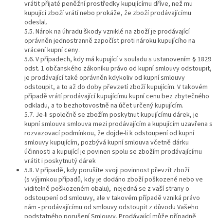
vrátit přijaté peněžní prostředky kupujícímu dříve, než mu
kupující zboží vrátí nebo prokáže, že zboží prodávajícímu
odeslal.
5.5. Nárok na úhradu škody vzniklé na zboží je prodávající
oprávněn jednostranně započíst proti nároku kupujícího na
vrácení kupní ceny.
5.6. V případech, kdy má kupující v souladu s ustanovením § 1829
odst. 1 občanského zákoníku právo od kupní smlouvy odstoupit,
je prodávající také oprávněn kdykoliv od kupní smlouvy
odstoupit, a to až do doby převzetí zboží kupujícím. V takovém
případě vrátí prodávající kupujícímu kupní cenu bez zbytečného
odkladu, a to bezhotovostně na účet určený kupujícím.
5.7. Je-li společně se zbožím poskytnut kupujícímu dárek, je
kupní smlouva smlouva mezi prodávajícím a kupujícím uzavřena s
rozvazovací podmínkou, že dojde-li k odstoupení od kupní
smlouvy kupujícím, pozbývá kupní smlouva včetně dárku
účinnosti a kupující je povinen spolu se zbožím prodávajícímu
vrátit i poskytnutý dárek
5.8.
V případě, kdy porušíte svoji povinnost převzít zboží
(s výjimkou případů, kdy je dodáno zboží poškozené nebo ve
viditelně poškozeném obalu), nejedná se z vaší strany o
odstoupení od smlouvy, ale v takovém případě vzniká právo
nám - prodávajícímu od smlouvy odstoupit z důvodu Vašeho
podstatného porušení Smlouvy. Prodávající může případně