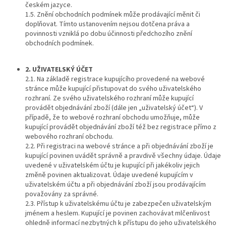
českém jazyce.
1.5. Znění obchodních podmínek může prodávající měnit či
doplňovat. Tímto ustanovením nejsou dotčena práva a
povinnosti vzniklá po dobu účinnosti předchozího znění
obchodních podmínek.
2. UŽIVATELSKÝ ÚČET
2.1. Na základě registrace kupujícího provedené na webové
stránce může kupující přistupovat do svého uživatelského
rozhraní. Ze svého uživatelského rozhraní může kupující
provádět objednávání zboží (dále jen „uživatelský účet“). V
případě, že to webové rozhraní obchodu umožňuje, může
kupující provádět objednávání zboží též bez registrace přímo z
webového rozhraní obchodu.
2.2. Při registraci na webové stránce a při objednávání zboží je
kupující povinen uvádět správně a pravdivě všechny údaje. Údaje
uvedené v uživatelském účtu je kupující při jakékoliv jejich
změně povinen aktualizovat. Údaje uvedené kupujícím v
uživatelském účtu a při objednávání zboží jsou prodávajícím
považovány za správné.
2.3. Přístup k uživatelskému účtu je zabezpečen uživatelským
jménem a heslem. Kupující je povinen zachovávat mlčenlivost
ohledně informací nezbytných k přístupu do jeho uživatelského