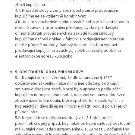
zboží kupujícímu.
4.7. Případné slevy z ceny zboží poskytnuté prodávajícím
kupujícímu nelze vzájemně kombinovat.
4.8. Je-li to v obchodním styku obvyklé nebo je-li tak stanoveno
obecně závaznými právními předpisy, vystaví prodávající
ohledně plateb prováděných na základě kupní smlouvy
kupujícímu daňový doklad – fakturu. Prodávající není plátcem
daně z přidané hodnoty. Daňový doklad – fakturu vystaví
prodávající kupujícímu a zašle jej v elektronické podobě na
elektronickou adresu kupujícího.
5. ODSTOUPENÍ OD KUPNÍ SMLOUVY
5.1. Kupující bere na vědomí, že dle ustanovení § 1837
občanského zákoníku, nelze mimo jiné odstoupit od kupní
smlouvy o dodávce zboží, které bylo upraveno podle přání
kupujícího nebo pro jeho osobu, od kupní smlouvy o dodávce
zboží v uzavřeném obalu, které spotřebitel z obalu vyňal a z
hygienických důvodů jej není možné vrátit, pokud porušil jejich
původní obal.
5.2. Nejedná-li se o případ uvedený v čl. 5.1 obchodních
podmínek či o jiný případ, kdy nelze od kupní smlouvy odstoupit,
má kupující v souladu s ustanovením § 1829 odst. 1 občanského
zákoníku právo od kupní smlouvy odstoupit, a to do čtrnácti (14)