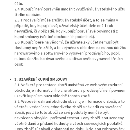
účtu.
2.4. Kupující není oprávněn umožnit využívání uživatelského účtu
třetím osobám.
2.5. Prodávající může zrušit uživatelský účet, a to zejména v
případě, kdy kupující svůj uživatelský účet déle než 1 rok
nevyužívá, či v případě, kdy kupující poruší své povinnosti z
kupní smlouvy (včetně obchodních podmínek).
2.6. Kupující bere na vědomí, že uživatelský účet nemusí být
dostupný nepřetržitě, a to zejména s ohledem na nutnou údržbu
hardwarového a softwarového vybavení prodávajícího, popř.
nutnou údržbu hardwarového a softwarového vybavení třetích
osob.
3. UZAVŘENÍ KUPNÍ SMLOUVY
3.1. Veškerá prezentace zboží umístěná ve webovém rozhraní
obchodu je informativního charakteru a prodávající není povinen
uzavřít kupní smlouvu ohledně tohoto zboží.
3.2. Webové rozhraní obchodu obsahuje informace o zboží, a to
včetně uvedení cen jednotlivého zboží a nákladů za navrácení
zboží, jestliže toto zboží ze své podstaty nemůže být
navráceno obvyklou poštovní cestou. Ceny zboží jsou uvedeny
včetně daně z přidané hodnoty a všech souvisejících poplatků.
Ceny zboží zůstávají v platnosti po dobu, kdy jsou zobrazovány