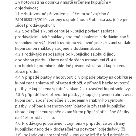
1 v hotovosti na dobírku v místě určeném kupujícím v
objednávce;
1 bezhotovostně převodem na účet prodávajícího č.
2501689319/2010, vedený u společnosti Fiobanka a.s. (dále jen
„účet prodávajícího“);
4.2. Společně s kupní cenou je kupující povinen zaplatit
prodávajícímu také náklady spojené s balením a dodáním zboží
ve smluvené výši. Není-li uvedeno výslovně jinak, rozumí se dále
kupní cenou i náklady spojené s dodáním zboží.
4.3. Prodávající nepožaduje od kupujícího zálohu či jinou
obdobnou platbu. Tímto není dotčeno ustanovení čl. 4.6
obchodních podmínek ohledně povinnosti uhradit kupní cenu
zboží předem.
4.4. V případě platby v hotovosti či v případě platby na dobírku je
kupní cena splatná při převzetí zboží. V případě bezhotovostní
platby je kupní cena splatná v okamžiku uzavření kupní smlouvy.
4.5. V případě bezhotovostní platby je kupující povinen uhrazovat
kupní cenu zboží společně s uvedením variabilního symbolu
platby. V případě bezhotovostní platby je závazek kupujícího
uhradit kupní cenu splněn okamžikem připsání příslušné částky
na účet prodávajícího.
4.6. Prodávající je oprávněn, zejména v případě, že ze strany
kupujícího nedojde k dodatečnému potvrzení objednávky (čl.
3.6), požadovat uhrazení celé kupní ceny ještě před odesláním