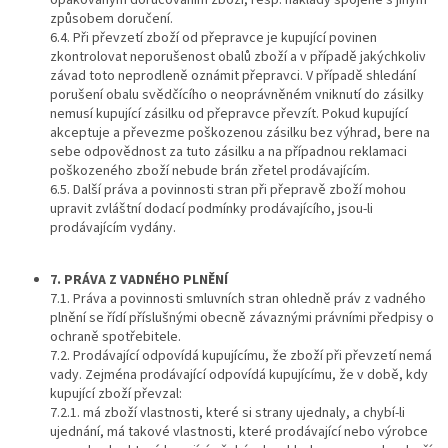
způsobem doručení.
6.4. Při převzetí zboží od přepravce je kupující povinen
zkontrolovat neporušenost obalů zboží a v případě jakýchkoliv
závad toto neprodleně oznámit přepravci. V případě shledání
porušení obalu svědčícího o neoprávněném vniknutí do zásilky
nemusí kupující zásilku od přepravce převzít. Pokud kupující
akceptuje a převezme poškozenou zásilku bez výhrad, bere na
sebe odpovědnost za tuto zásilku a na případnou reklamaci
poškozeného zboží nebude brán zřetel prodávajícím.
6.5. Další práva a povinnosti stran při přepravě zboží mohou
upravit zvláštní dodací podmínky prodávajícího, jsou-li
prodávajícím vydány.
7. PRÁVA Z VADNÉHO PLNĚNÍ
7.1. Práva a povinnosti smluvních stran ohledně práv z vadného
plnění se řídí příslušnými obecně závaznými právními předpisy o
ochraně spotřebitele.
7.2. Prodávající odpovídá kupujícímu, že zboží při převzetí nemá
vady. Zejména prodávající odpovídá kupujícímu, že v době, kdy
kupující zboží převzal:
7.2.1. má zboží vlastnosti, které si strany ujednaly, a chybí-li
ujednání, má takové vlastnosti, které prodávající nebo výrobce