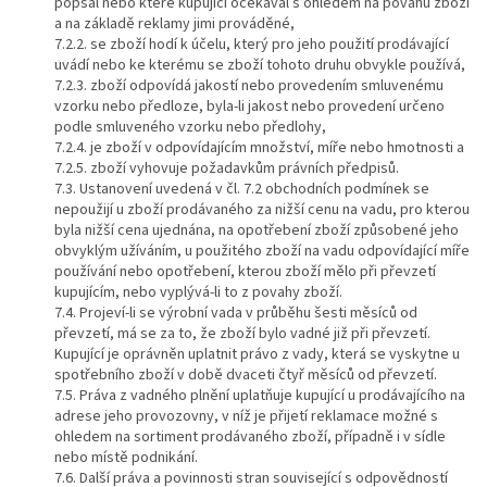
popsal nebo které kupující očekával s ohledem na povahu zboží
a na základě reklamy jimi prováděné,
7.2.2. se zboží hodí k účelu, který pro jeho použití prodávající
uvádí nebo ke kterému se zboží tohoto druhu obvykle používá,
7.2.3. zboží odpovídá jakostí nebo provedením smluvenému
vzorku nebo předloze, byla-li jakost nebo provedení určeno
podle smluveného vzorku nebo předlohy,
7.2.4. je zboží v odpovídajícím množství, míře nebo hmotnosti a
7.2.5. zboží vyhovuje požadavkům právních předpisů.
7.3. Ustanovení uvedená v čl. 7.2 obchodních podmínek se
nepoužijí u zboží prodávaného za nižší cenu na vadu, pro kterou
byla nižší cena ujednána, na opotřebení zboží způsobené jeho
obvyklým užíváním, u použitého zboží na vadu odpovídající míře
používání nebo opotřebení, kterou zboží mělo při převzetí
kupujícím, nebo vyplývá-li to z povahy zboží.
7.4. Projeví-li se výrobní vada v průběhu šesti měsíců od
převzetí, má se za to, že zboží bylo vadné již při převzetí.
Kupující je oprávněn uplatnit právo z vady, která se vyskytne u
spotřebního zboží v době dvaceti čtyř měsíců od převzetí.
7.5. Práva z vadného plnění uplatňuje kupující u prodávajícího na
adrese jeho provozovny, v níž je přijetí reklamace možné s
ohledem na sortiment prodávaného zboží, případně i v sídle
nebo místě podnikání.
7.6. Další práva a povinnosti stran související s odpovědností