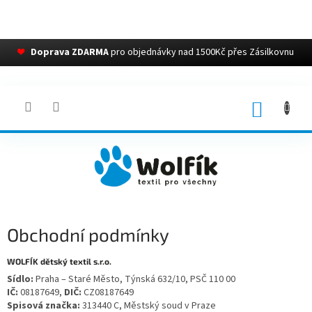
❤
Doprava ZDARMA
pro objednávky nad 1500Kč přes Zásilkovnu
Přejít
na
obsah
NÁKUP
KOŠÍK
Obchodní podmínky
WOLFÍK dětský textil s.r.o.
Sídlo:
Praha – Staré Město, Týnská 632/10, PSČ 110 00
IČ:
08187649,
DIČ:
CZ08187649
Spisová značka:
313440 C, Městský soud v Praze