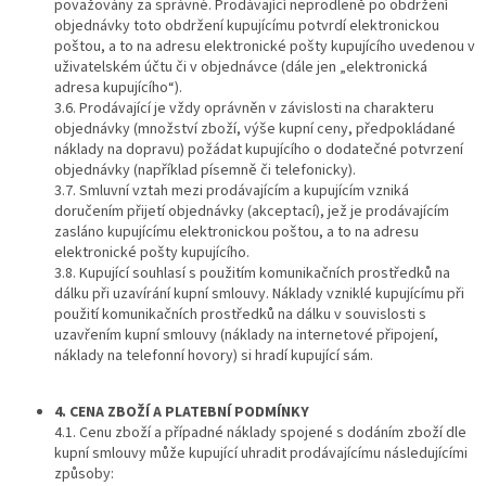
považovány za správné. Prodávající neprodleně po obdržení
objednávky toto obdržení kupujícímu potvrdí elektronickou
poštou, a to na adresu elektronické pošty kupujícího uvedenou v
uživatelském účtu či v objednávce (dále jen „elektronická
adresa kupujícího“).
3.6. Prodávající je vždy oprávněn v závislosti na charakteru
objednávky (množství zboží, výše kupní ceny, předpokládané
náklady na dopravu) požádat kupujícího o dodatečné potvrzení
objednávky (například písemně či telefonicky).
3.7. Smluvní vztah mezi prodávajícím a kupujícím vzniká
doručením přijetí objednávky (akceptací), jež je prodávajícím
zasláno kupujícímu elektronickou poštou, a to na adresu
elektronické pošty kupujícího.
3.8. Kupující souhlasí s použitím komunikačních prostředků na
dálku při uzavírání kupní smlouvy. Náklady vzniklé kupujícímu při
použití komunikačních prostředků na dálku v souvislosti s
uzavřením kupní smlouvy (náklady na internetové připojení,
náklady na telefonní hovory) si hradí kupující sám.
4. CENA ZBOŽÍ A PLATEBNÍ PODMÍNKY
4.1. Cenu zboží a případné náklady spojené s dodáním zboží dle
kupní smlouvy může kupující uhradit prodávajícímu následujícími
způsoby: