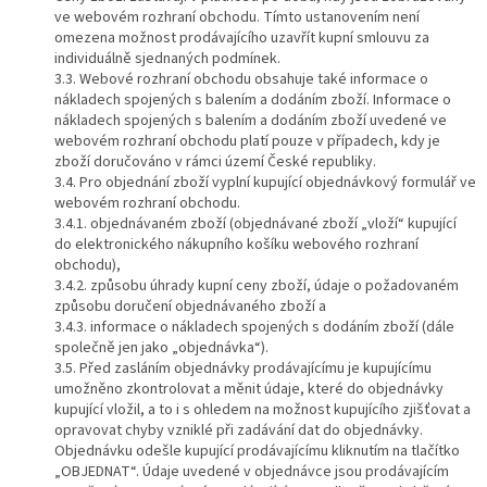
ve webovém rozhraní obchodu. Tímto ustanovením není
omezena možnost prodávajícího uzavřít kupní smlouvu za
individuálně sjednaných podmínek.
3.3. Webové rozhraní obchodu obsahuje také informace o
nákladech spojených s balením a dodáním zboží. Informace o
nákladech spojených s balením a dodáním zboží uvedené ve
webovém rozhraní obchodu platí pouze v případech, kdy je
zboží doručováno v rámci území České republiky.
3.4. Pro objednání zboží vyplní kupující objednávkový formulář ve
webovém rozhraní obchodu.
3.4.1. objednávaném zboží (objednávané zboží „vloží“ kupující
do elektronického nákupního košíku webového rozhraní
obchodu),
3.4.2. způsobu úhrady kupní ceny zboží, údaje o požadovaném
způsobu doručení objednávaného zboží a
3.4.3. informace o nákladech spojených s dodáním zboží (dále
společně jen jako „objednávka“).
3.5. Před zasláním objednávky prodávajícímu je kupujícímu
umožněno zkontrolovat a měnit údaje, které do objednávky
kupující vložil, a to i s ohledem na možnost kupujícího zjišťovat a
opravovat chyby vzniklé při zadávání dat do objednávky.
Objednávku odešle kupující prodávajícímu kliknutím na tlačítko
„OBJEDNAT“. Údaje uvedené v objednávce jsou prodávajícím