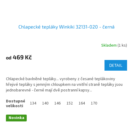
Chlapecké tepláky Winkiki 32131-020 - černá
Skladem
(1 ks)
469 Kč
od
DETAIL
Chlapecké bavlněné tepláky... vyrobeny z česané teplákoviny
hřejivé tepláky s jemným chloupkem na vnitřní straně tepláky jsou
jednobarevné - černé mají dvě postranní kapsy...
134
140
146
152
164
170
Novinka