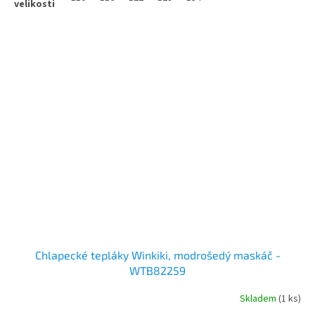
Chlapecké tepláky Winkiki, modrošedý maskáč -
WTB82259
Skladem
(1 ks)