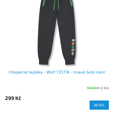
Chlapecké tepláky - Wolf T2577A - tmavě šedý melír
Skladem
(1 ks)
299 Kč
DETAIL