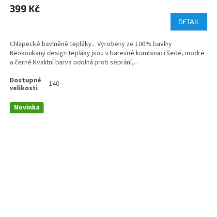
399 Kč
DETAIL
Chlapecké bavlněné tepláky... Vyrobeny ze 100% bavlny
Neokoukaný design tepláky jsou v barevné kombinaci šedé, modré
a černé Kvalitní barva odolná proti seprání,...
140
Novinka