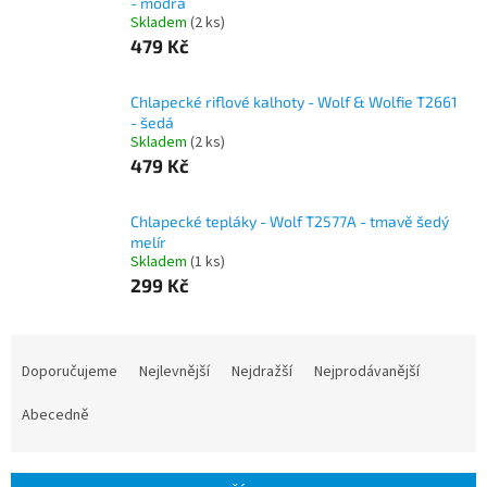
- modrá
Skladem
(2 ks)
479 Kč
Chlapecké riflové kalhoty - Wolf & Wolfie T2661
- šedá
Skladem
(2 ks)
479 Kč
Chlapecké tepláky - Wolf T2577A - tmavě šedý
melír
Skladem
(1 ks)
299 Kč
Ř
a
Doporučujeme
Nejlevnější
Nejdražší
Nejprodávanější
z
e
Abecedně
n
í