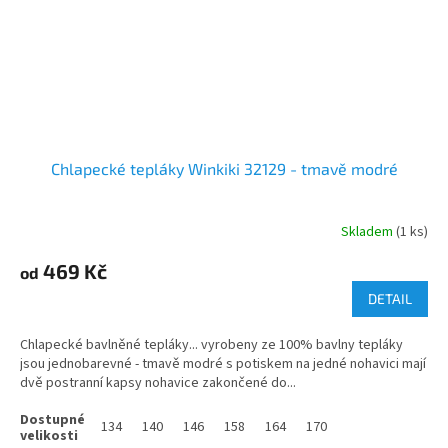
Chlapecké tepláky Winkiki 32129 - tmavě modré
Skladem
(1 ks)
469 Kč
od
DETAIL
Chlapecké bavlněné tepláky... vyrobeny ze 100% bavlny tepláky
jsou jednobarevné - tmavě modré s potiskem na jedné nohavici mají
dvě postranní kapsy nohavice zakončené do...
134
140
146
158
164
170