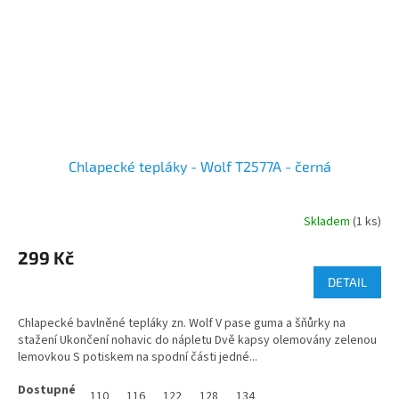
Chlapecké tepláky - Wolf T2577A - černá
Skladem
(1 ks)
299 Kč
DETAIL
Chlapecké bavlněné tepláky zn. Wolf V pase guma a šňůrky na
stažení Ukončení nohavic do nápletu Dvě kapsy olemovány zelenou
lemovkou S potiskem na spodní části jedné...
110
116
122
128
134