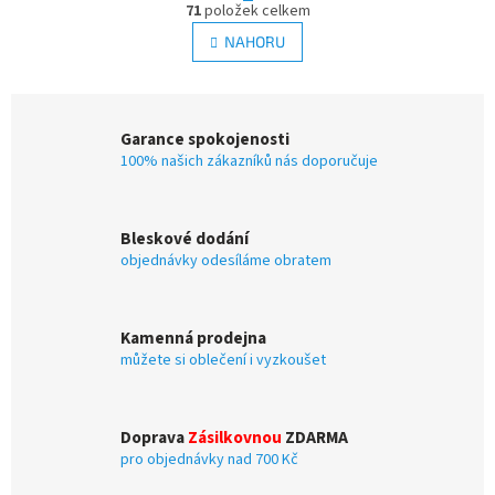
r
71
položek celkem
v
á
l
NAHORU
n
á
k
d
o
v
a
á
c
Garance spokojenosti
n
í
í
100% našich zákazníků nás doporučuje
p
r
v
k
Bleskové dodání
y
objednávky odesíláme obratem
v
ý
p
i
Kamenná prodejna
s
můžete si oblečení i vyzkoušet
u
Doprava
Zásilkovnou
ZDARMA
pro objednávky nad 700 Kč