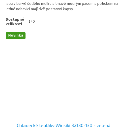
jsou v barvě šedého melíru s tmavě modrým pasem s potiskem na
jedné nohavici mají dvě postranní kapsy...
140
Novinka
Chlapecké tepláky Winkiki 32130-130 - zelená