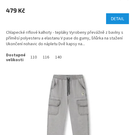
479 Kč
DETAIL
Chlapecké riflové kalhoty - tepláky Vyrobeny převážně z bavlny s
příměsí polyesteru a elastanu V pase do gumy, šňůrka na stažení
Ukončení nohavic do nápletu Dvě kapsy na...
110
116
140