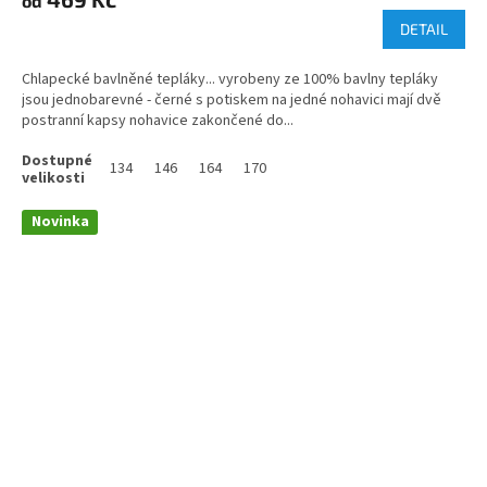
od
DETAIL
Chlapecké bavlněné tepláky... vyrobeny ze 100% bavlny tepláky
jsou jednobarevné - černé s potiskem na jedné nohavici mají dvě
postranní kapsy nohavice zakončené do...
134
146
164
170
Novinka