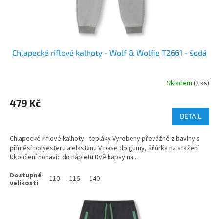
Chlapecké riflové kalhoty - Wolf & Wolfie T2661 - šedá
Skladem
(2 ks)
479 Kč
DETAIL
Chlapecké riflové kalhoty - tepláky Vyrobeny převážně z bavlny s
příměsí polyesteru a elastanu V pase do gumy, šňůrka na stažení
Ukončení nohavic do nápletu Dvě kapsy na...
110
116
140