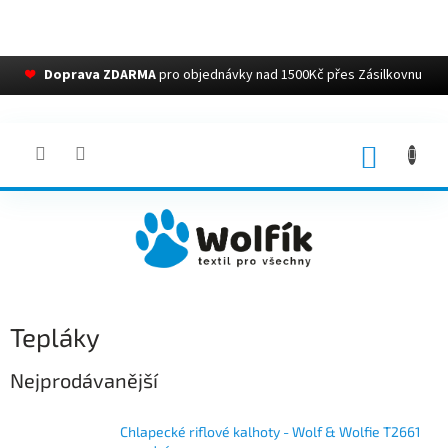
❤
Doprava ZDARMA
pro objednávky nad 1500Kč přes Zásilkovnu
Přejít
na
obsah
NÁKUP
KOŠÍK
Tepláky
Nejprodávanější
Chlapecké riflové kalhoty - Wolf & Wolfie T2661