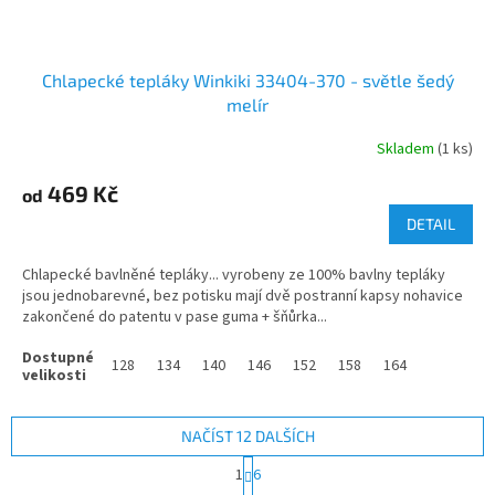
Chlapecké tepláky Winkiki 33404-370 - světle šedý
melír
Skladem
(1 ks)
469 Kč
od
DETAIL
Chlapecké bavlněné tepláky... vyrobeny ze 100% bavlny tepláky
jsou jednobarevné, bez potisku mají dvě postranní kapsy nohavice
zakončené do patentu v pase guma + šňůrka...
128
134
140
146
152
158
164
NAČÍST 12 DALŠÍCH
S
1
6
t
O