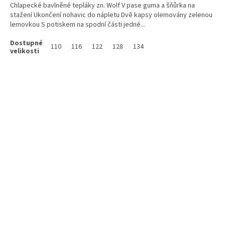
Chlapecké bavlněné tepláky zn. Wolf V pase guma a šňůrka na
stažení Ukončení nohavic do nápletu Dvě kapsy olemovány zelenou
lemovkou S potiskem na spodní části jedné...
110
116
122
128
134