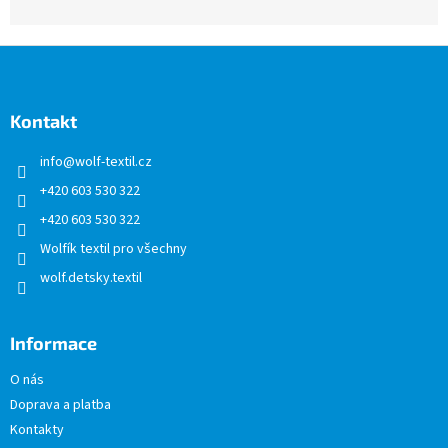
Z
á
p
a
Kontakt
t
info
@
wolf-textil.cz
í
+420 603 530 322
+420 603 530 322
Wolfík textil pro všechny
wolf.detsky.textil
Informace
O nás
Doprava a platba
Kontakty