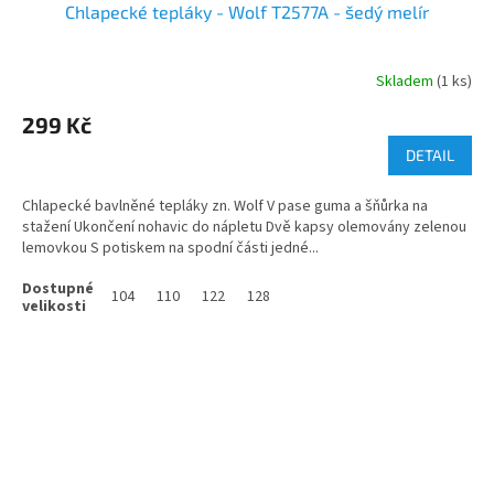
Chlapecké tepláky - Wolf T2577A - šedý melír
Skladem
(1 ks)
299 Kč
DETAIL
Chlapecké bavlněné tepláky zn. Wolf V pase guma a šňůrka na
stažení Ukončení nohavic do nápletu Dvě kapsy olemovány zelenou
lemovkou S potiskem na spodní části jedné...
104
110
122
128