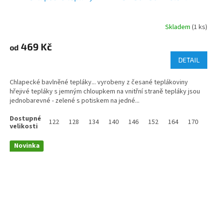
Skladem
(1 ks)
469 Kč
od
DETAIL
Chlapecké bavlněné tepláky... vyrobeny z česané teplákoviny
hřejivé tepláky s jemným chloupkem na vnitřní straně tepláky jsou
jednobarevné - zelené s potiskem na jedné...
122
128
134
140
146
152
164
170
Novinka