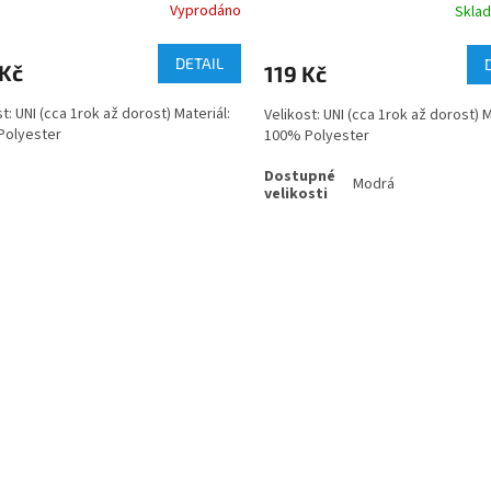
Vyprodáno
Skla
DETAIL
 Kč
119 Kč
t: UNI (cca 1rok až dorost) Materiál:
Velikost: UNI (cca 1rok až dorost) M
Polyester
100% Polyester
Modrá
O
v
l
á
d
a
c
í
p
r
v
k