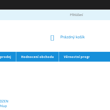
Přihlášení
NÁKUPNÍ
Prázdný košík
KOŠÍK
prodej
Hodnocení obchodu
Věrnostní program
❤️
FROZEN
hlup