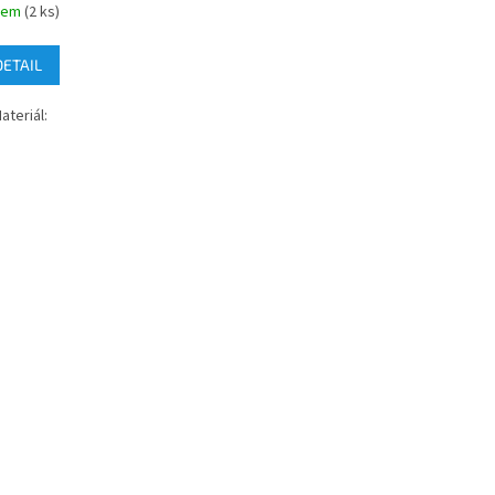
dem
(2 ks)
DETAIL
ateriál: