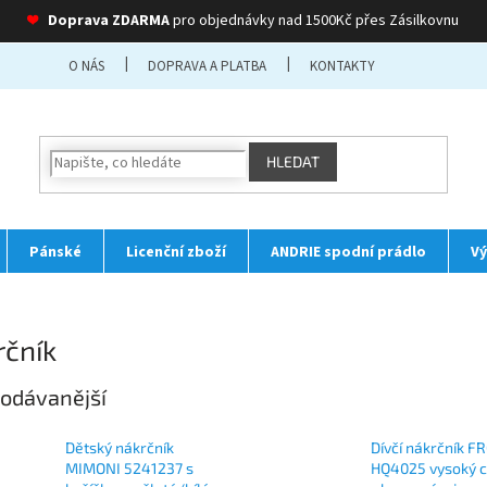
❤
Doprava ZDARMA
pro objednávky nad 1500Kč přes Zásilkovnu
O NÁS
DOPRAVA A PLATBA
KONTAKTY
HLEDAT
Pánské
Licenční zboží
ANDRIE spodní prádlo
Vý
rčník
odávanější
Dětský nákrčník
Dívčí nákrčník 
MIMONI 5241237 s
HQ4025 vysoký c