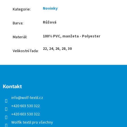
Novinky
Kategorie
:
Růžová
Barva
:
100% PVC, manžeta - Polyester
Materiál
:
22, 24, 26, 28, 30
Velikostní řada
:
Z
á
p
a
Kontakt
t
info
@
wolf-textil.cz
í
+420 603 530 322
+420 603 530 322
Wolfík textil pro všechny