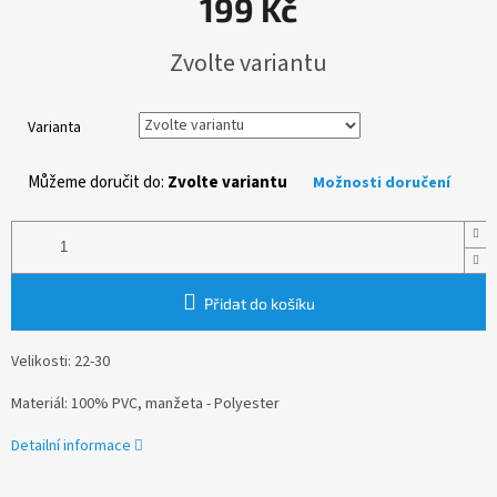
199 Kč
Měrná
Zvolte variantu
cena:
Varianta
Můžeme doručit do:
Zvolte variantu
Možnosti doručení
Přidat do košíku
Velikosti: 22-30
Materiál: 100% PVC, manžeta - Polyester
Detailní informace