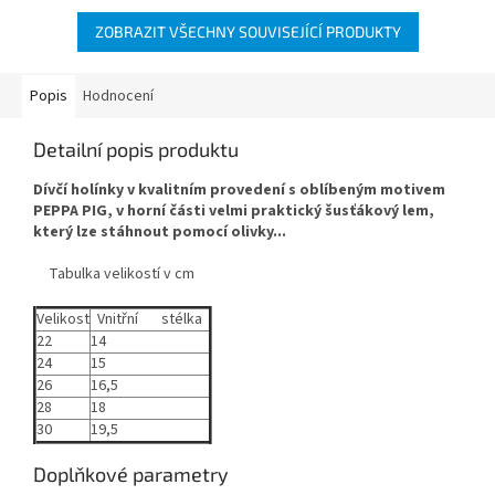
ZOBRAZIT VŠECHNY SOUVISEJÍCÍ PRODUKTY
Popis
Hodnocení
Detailní popis produktu
Dívčí holínky v kvalitním provedení s oblíbeným motivem
PEPPA PIG, v horní části velmi praktický šusťákový lem,
který lze stáhnout pomocí olivky...
Tabulka velikostí v cm
Velikost
Vnitřní stélka
22
14
24
15
26
16,5
28
18
30
19,5
Doplňkové parametry