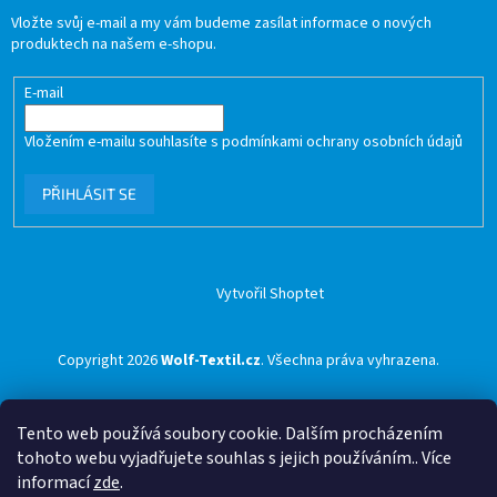
Vložte svůj e-mail a my vám budeme zasílat informace o nových
produktech na našem e-shopu.
E-mail
Vložením e-mailu souhlasíte s
podmínkami ochrany osobních údajů
PŘIHLÁSIT SE
Vytvořil Shoptet
Copyright 2026
Wolf-Textil.cz
. Všechna práva vyhrazena.
Tento web používá soubory cookie. Dalším procházením
tohoto webu vyjadřujete souhlas s jejich používáním.. Více
informací
zde
.