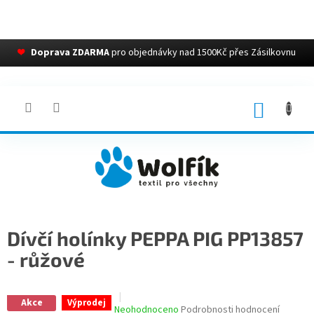
❤
Doprava ZDARMA
pro objednávky nad 1500Kč přes Zásilkovnu
Přejít
na
obsah
NÁKUP
KOŠÍK
Dívčí holínky PEPPA PIG PP13857
- růžové
Akce
Výprodej
Průměrné
Neohodnoceno
Podrobnosti hodnocení