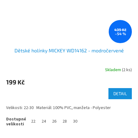
439 Kč
–54 %
Dětské holínky MICKEY WD14162 - modročervené
Skladem
(2 ks)
199 Kč
DETAIL
Velikosti: 22-30 Materiál: 100% PVC, manžeta - Polyester
22
24
26
28
30