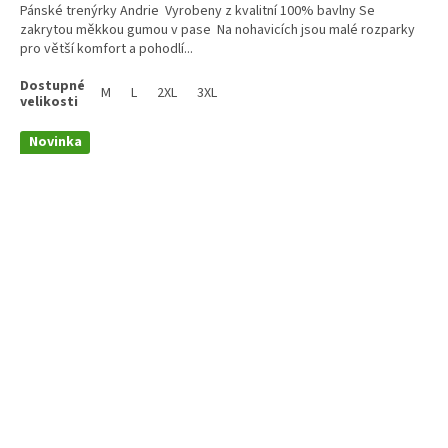
Pánské trenýrky Andrie Vyrobeny z kvalitní 100% bavlny Se
zakrytou měkkou gumou v pase Na nohavicích jsou malé rozparky
pro větší komfort a pohodlí...
M
L
2XL
3XL
Novinka