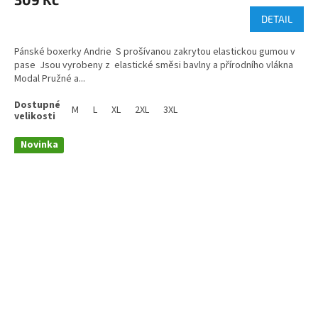
DETAIL
Pánské boxerky Andrie S prošívanou zakrytou elastickou gumou v
pase Jsou vyrobeny z elastické směsi bavlny a přírodního vlákna
Modal Pružné a...
M
L
XL
2XL
3XL
Novinka