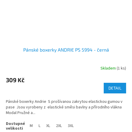
Pánské boxerky ANDRIE PS 5994 - černá
Skladem
(1 ks)
309 Kč
DETAIL
Pánské boxerky Andrie S prošívanou zakrytou elastickou gumou v
pase Jsou vyrobeny z elastické směsi bavlny a přírodního vlákna
Modal Pružné a...
M
L
XL
2XL
3XL