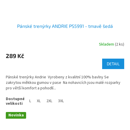
Pánské trenýrky ANDRIE PS5991 - tmavě šedá
Skladem
(2 ks)
289 Kč
DETAIL
Pánské trenýrky Andrie Vyrobeny z kvalitní 100% bavlny Se
zakrytou měkkou gumou v pase Na nohavicích jsou malé rozparky
pro větší komfort a pohodlí...
L
XL
2XL
3XL
Novinka