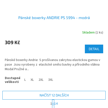
Pánské boxerky ANDRIE PS 5994 - modrá
Skladem
(1 ks)
309 Kč
DETAIL
Pánské boxerky Andrie S prošívanou zakrytou elastickou gumou v
pase Jsou vyrobeny z elastické směsi bavlny a přírodního vlákna
Modal Pružné a...
L
XL
2XL
3XL
NAČÍST 12 DALŠÍCH
S
1
14
t
O