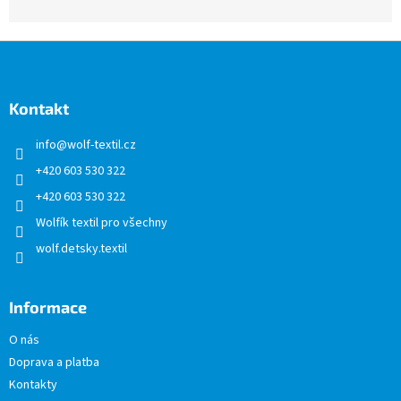
Z
á
p
a
Kontakt
t
info
@
wolf-textil.cz
í
+420 603 530 322
+420 603 530 322
Wolfík textil pro všechny
wolf.detsky.textil
Informace
O nás
Doprava a platba
Kontakty