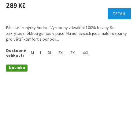
289 Kč
DETAIL
Pánské trenýrky Andrie Vyrobeny z kvalitní 100% bavlny Se
zakrytou měkkou gumou v pase Na nohavicích jsou malé rozparky
pro větší komfort a pohodlí...
M
L
XL
2XL
3XL
4XL
Novinka