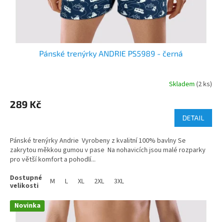
Pánské trenýrky ANDRIE PS5989 - černá
Skladem
(2 ks)
289 Kč
DETAIL
Pánské trenýrky Andrie Vyrobeny z kvalitní 100% bavlny Se
zakrytou měkkou gumou v pase Na nohavicích jsou malé rozparky
pro větší komfort a pohodlí...
M
L
XL
2XL
3XL
Novinka