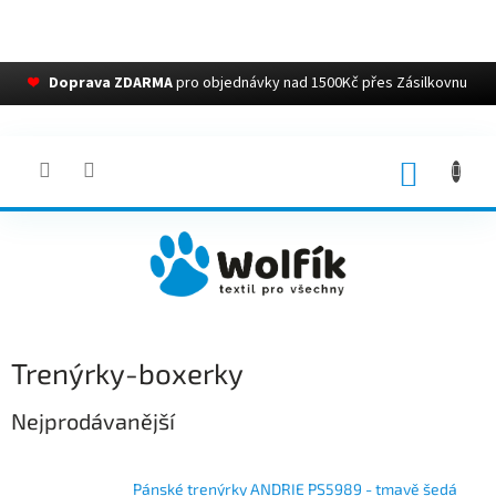
❤
Doprava ZDARMA
pro objednávky nad 1500Kč přes Zásilkovnu
Přejít
na
obsah
NÁKUP
KOŠÍK
Trenýrky-boxerky
Nejprodávanější
Pánské trenýrky ANDRIE PS5989 - tmavě šedá