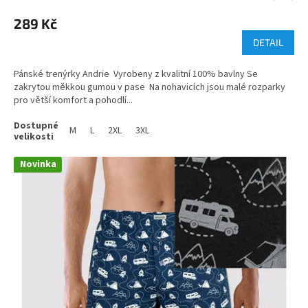
289 Kč
DETAIL
Pánské trenýrky Andrie Vyrobeny z kvalitní 100% bavlny Se
zakrytou měkkou gumou v pase Na nohavicích jsou malé rozparky
pro větší komfort a pohodlí...
M
L
2XL
3XL
Novinka