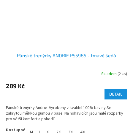
Pánské trenýrky ANDRIE PS5985 - tmavě šedá
Skladem
(2 ks)
289 Kč
DETAIL
Pánské trenýrky Andrie Vyrobeny z kvalitní 100% bavlny Se
zakrytou měkkou gumou v pase Na nohavicích jsou malé rozparky
pro větší komfort a pohodlí...
M
L
XL
2XL
3XL
4XL