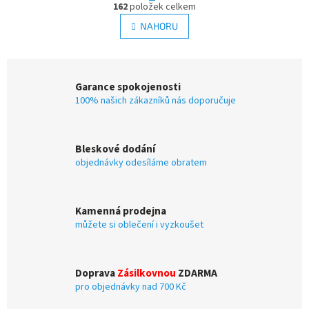
r
162
položek celkem
v
á
l
NAHORU
n
á
k
d
o
v
a
á
c
Garance spokojenosti
n
í
í
100% našich zákazníků nás doporučuje
p
r
v
k
Bleskové dodání
y
objednávky odesíláme obratem
v
ý
p
i
Kamenná prodejna
s
můžete si oblečení i vyzkoušet
u
Doprava
Zásilkovnou
ZDARMA
pro objednávky nad 700 Kč