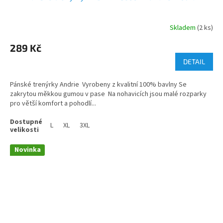
Skladem
(2 ks)
289 Kč
DETAIL
Pánské trenýrky Andrie Vyrobeny z kvalitní 100% bavlny Se
zakrytou měkkou gumou v pase Na nohavicích jsou malé rozparky
pro větší komfort a pohodlí...
L
XL
3XL
Novinka