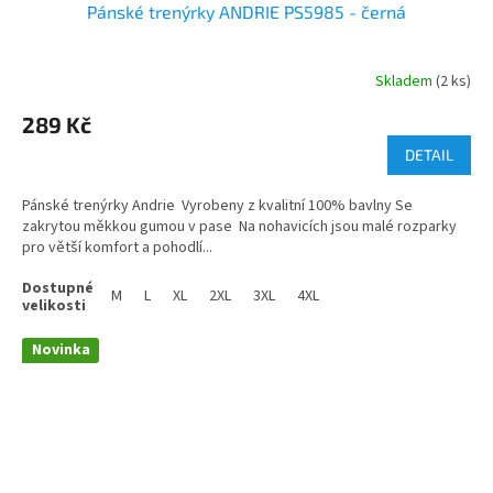
Pánské trenýrky ANDRIE PS5985 - černá
Skladem
(2 ks)
289 Kč
DETAIL
Pánské trenýrky Andrie Vyrobeny z kvalitní 100% bavlny Se
zakrytou měkkou gumou v pase Na nohavicích jsou malé rozparky
pro větší komfort a pohodlí...
M
L
XL
2XL
3XL
4XL
Novinka