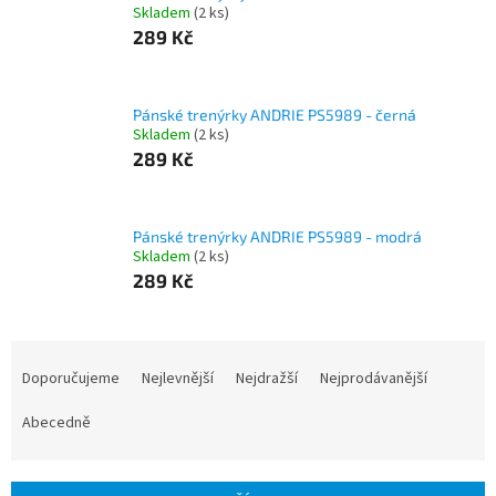
Skladem
(2 ks)
289 Kč
Pánské trenýrky ANDRIE PS5989 - černá
Skladem
(2 ks)
289 Kč
Pánské trenýrky ANDRIE PS5989 - modrá
Skladem
(2 ks)
289 Kč
Ř
a
Doporučujeme
Nejlevnější
Nejdražší
Nejprodávanější
z
e
Abecedně
n
í