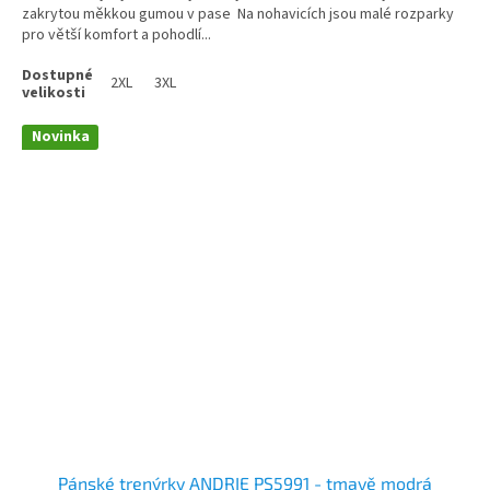
zakrytou měkkou gumou v pase Na nohavicích jsou malé rozparky
pro větší komfort a pohodlí...
2XL
3XL
Novinka
Pánské trenýrky ANDRIE PS5991 - tmavě modrá