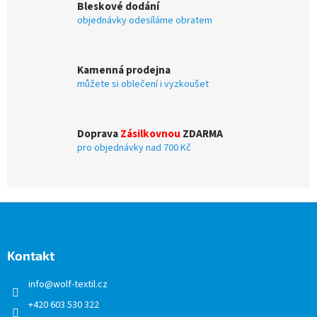
Bleskové dodání
r
objednávky odesíláme obratem
v
k
y
v
Kamenná prodejna
ý
můžete si oblečení i vyzkoušet
p
i
s
u
Doprava
Zásilkovnou
ZDARMA
pro objednávky nad 700 Kč
Z
á
p
a
Kontakt
t
info
@
wolf-textil.cz
í
+420 603 530 322