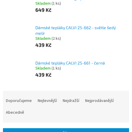
Skladem
(1 ks)
649 Kč
Dámské tepláky CALVI 25-662 - světle šedý
melír
Skladem
(2 ks)
439 Kč
Dámské tepláky CALVI 25-661 - černá
Skladem
(1 ks)
439 Kč
Ř
a
Doporučujeme
Nejlevnější
Nejdražší
Nejprodávanější
z
e
Abecedně
n
í