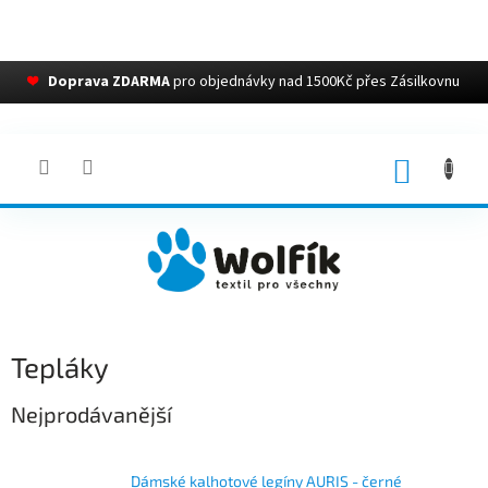
❤
Doprava ZDARMA
pro objednávky nad 1500Kč přes Zásilkovnu
Přejít
na
obsah
NÁKUP
KOŠÍK
Tepláky
Nejprodávanější
Dámské kalhotové legíny AURIS - černé