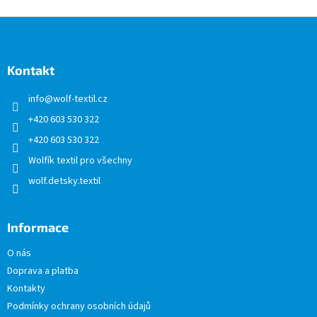
Z
á
p
a
Kontakt
t
info
@
wolf-textil.cz
í
+420 603 530 322
+420 603 530 322
Wolfík textil pro všechny
wolf.detsky.textil
Informace
O nás
Doprava a platba
Kontakty
Podmínky ochrany osobních údajů