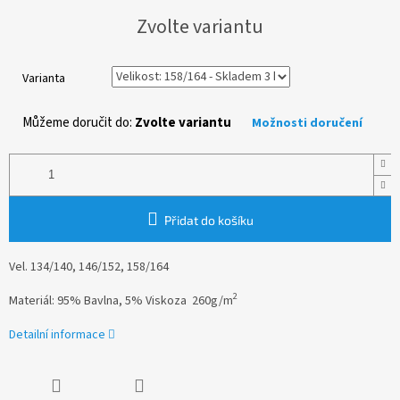
Měrná
Zvolte variantu
cena:
Varianta
Můžeme doručit do:
Zvolte variantu
Možnosti doručení
Přidat do košíku
Vel. 134/140, 146/152, 158/164
2
Materiál:
95% Bavlna, 5% Viskoza 260g/m
Detailní informace