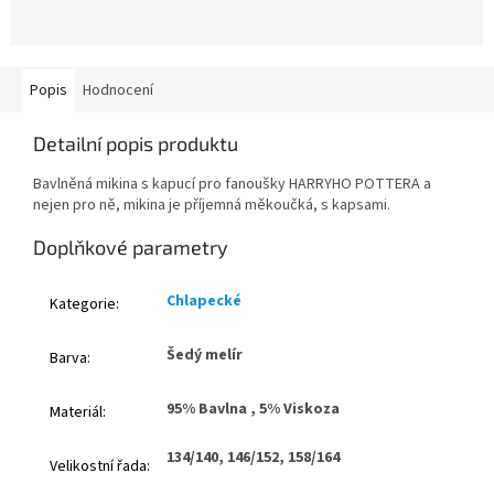
Popis
Hodnocení
Detailní popis produktu
Bavlněná mikina s kapucí pro fanoušky HARRYHO POTTERA a
nejen pro ně, mikina je příjemná měkoučká, s kapsami.
Doplňkové parametry
Chlapecké
Kategorie
:
Šedý melír
Barva
:
95% Bavlna , 5% Viskoza
Materiál
:
134/140, 146/152, 158/164
Velikostní řada
: