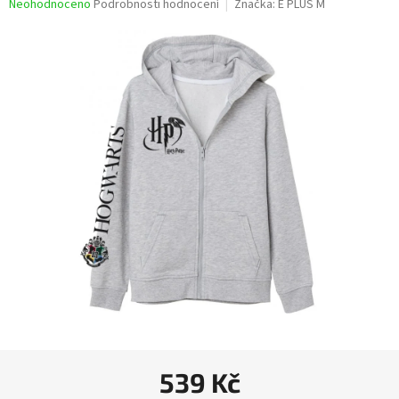
Průměrné
Neohodnoceno
Podrobnosti hodnocení
Značka:
E PLUS M
hodnocení
produktu
je
0,0
z
5
hvězdiček.
539 Kč