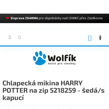
❤
Doprava ZDARMA
pro objednávky nad 1500Kč přes Zásilkovnu
Přejít
na
obsah
NÁKUP
KOŠÍK
Chlapecká mikina HARRY
POTTER na zip 5218259 - šedá/s
kapucí