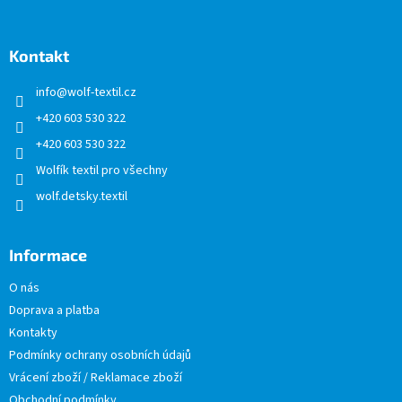
á
p
a
Kontakt
t
info
@
wolf-textil.cz
í
+420 603 530 322
+420 603 530 322
Wolfík textil pro všechny
wolf.detsky.textil
Informace
O nás
Doprava a platba
Kontakty
Podmínky ochrany osobních údajů
Vrácení zboží / Reklamace zboží
Obchodní podmínky