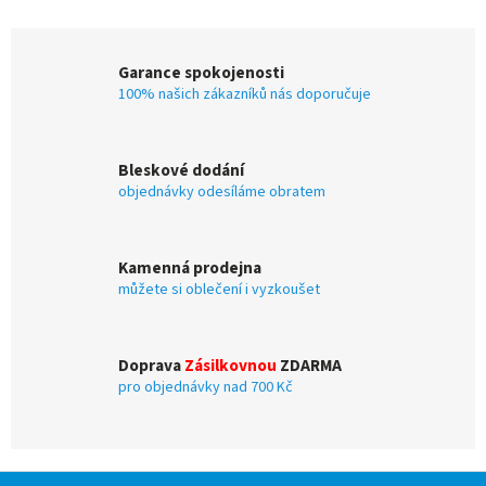
v
l
á
Garance spokojenosti
d
100% našich zákazníků nás doporučuje
a
c
í
p
Bleskové dodání
r
objednávky odesíláme obratem
v
k
y
v
Kamenná prodejna
ý
můžete si oblečení i vyzkoušet
p
i
s
u
Doprava
Zásilkovnou
ZDARMA
pro objednávky nad 700 Kč
Z