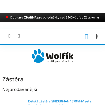
❤
Doprava ZDARMA
pro objednávky nad 1500Kč přes Zásilkovnu
Přejít
na
obsah
NÁKUP
KOŠÍK
Zástěra
Nejprodávanější
Dětská zástěra SPIDERMAN 15704MV set s