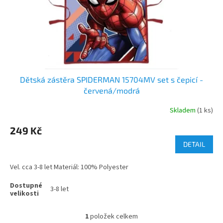
d
u
k
t
ů
Dětská zástěra SPIDERMAN 15704MV set s čepicí -
červená/modrá
Skladem
(1 ks)
249 Kč
DETAIL
Vel. cca 3-8 let Materiál: 100% Polyester
3-8 let
1
položek celkem
O