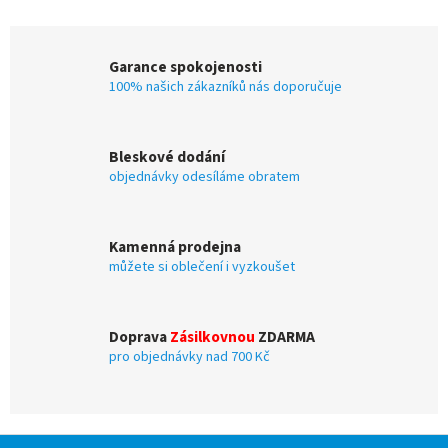
v
l
á
Garance spokojenosti
d
100% našich zákazníků nás doporučuje
a
c
í
p
Bleskové dodání
r
objednávky odesíláme obratem
v
k
y
v
Kamenná prodejna
ý
můžete si oblečení i vyzkoušet
p
i
s
u
Doprava
Zásilkovnou
ZDARMA
pro objednávky nad 700 Kč
Z