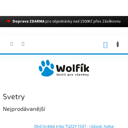
❤
Doprava ZDARMA
pro objednávky nad 1500Kč přes Zásilkovnu
Přejít
na
obsah
NÁKUP
KOŠÍK
Svetry
Nejprodávanější
Dívčí krátké triko TUZZY 1597 - růžové, holka