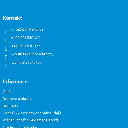
á
p
a
Kontakt
t
info
@
wolf-textil.cz
í
+420 603 530 322
+420 603 530 322
Wolfík textil pro všechny
wolf.detsky.textil
Informace
O nás
Doprava a platba
Kontakty
Podmínky ochrany osobních údajů
Vrácení zboží / Reklamace zboží
Obchodní podmínky