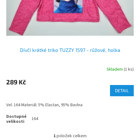
d
u
k
t
ů
Dívčí krátké triko TUZZY 1597 - růžové, holka
Skladem
(1 ks)
289 Kč
DETAIL
Vel. 164 Materiál: 5% Elastan, 95% Bavlna
164
1
položek celkem
O