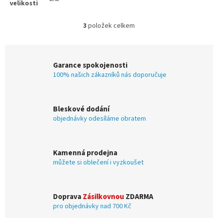
3
položek celkem
O
v
l
á
Garance spokojenosti
d
100% našich zákazníků nás doporučuje
a
c
í
p
Bleskové dodání
r
objednávky odesíláme obratem
v
k
y
v
Kamenná prodejna
ý
můžete si oblečení i vyzkoušet
p
i
s
u
Doprava
Zásilkovnou
ZDARMA
pro objednávky nad 700 Kč