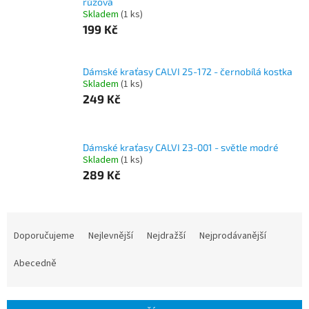
růžová
Skladem
(1 ks)
199 Kč
Dámské kraťasy CALVI 25-172 - černobílá kostka
Skladem
(1 ks)
249 Kč
Dámské kraťasy CALVI 23-001 - světle modré
Skladem
(1 ks)
289 Kč
Ř
a
Doporučujeme
Nejlevnější
Nejdražší
Nejprodávanější
z
e
Abecedně
n
í