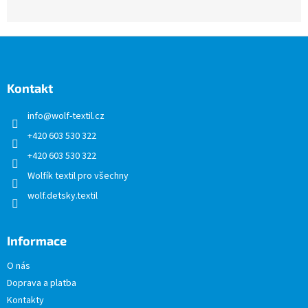
Z
á
p
a
Kontakt
t
info
@
wolf-textil.cz
í
+420 603 530 322
+420 603 530 322
Wolfík textil pro všechny
wolf.detsky.textil
Informace
O nás
Doprava a platba
Kontakty