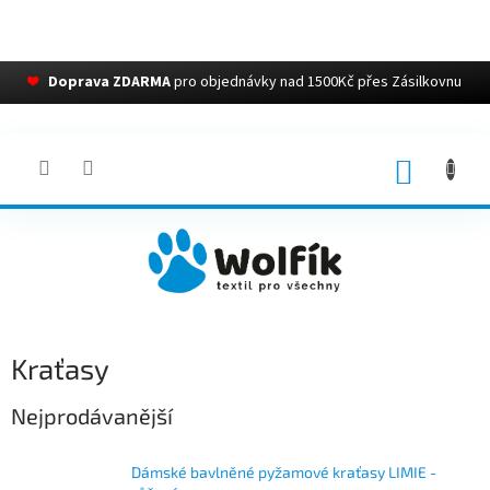
❤
Doprava ZDARMA
pro objednávky nad 1500Kč přes Zásilkovnu
Přejít
na
obsah
NÁKUP
KOŠÍK
Kraťasy
Nejprodávanější
Dámské bavlněné pyžamové kraťasy LIMIE -