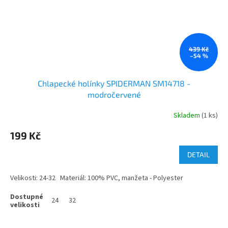
439 Kč
–54 %
Chlapecké holínky SPIDERMAN SM14718 -
modročervené
Skladem
(1 ks)
199 Kč
DETAIL
Velikosti: 24-32 Materiál: 100% PVC, manžeta - Polyester
24
32