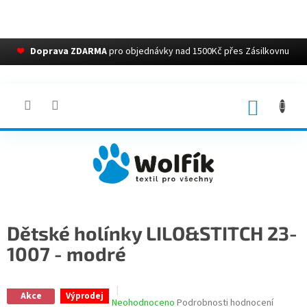
❤
Doprava ZDARMA
pro objednávky nad 1500Kč přes Zásilkovnu
Přejít
na
obsah
NÁKUP
KOŠÍK
Dětské holínky LILO&STITCH 23-
1007 - modré
Akce
Výprodej
Průměrné
Neohodnoceno
Podrobnosti hodnocení