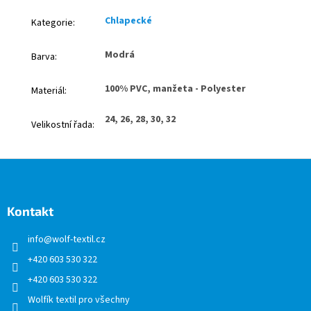
Chlapecké
Kategorie
:
Modrá
Barva
:
100% PVC, manžeta - Polyester
Materiál
:
24, 26, 28, 30, 32
Velikostní řada
:
Z
á
p
a
Kontakt
t
info
@
wolf-textil.cz
í
+420 603 530 322
+420 603 530 322
Wolfík textil pro všechny