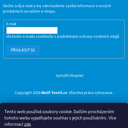
Vložte svůj e-mail a my vám budeme zasílat informace o nových
produktech na našem e-shopu.
E-mail
Vložením e-mailu souhlasíte s
podmínkami ochrany osobních údajů
PŘIHLÁSIT SE
Vytvořil Shoptet
Copyright 2026
Wolf-Textil.cz
. Všechna práva vyhrazena.
Tento web používá soubory cookie. Dalším procházením
tohoto webu vyjadřujete souhlas s jejich používáním.. Více
informací
zde
.