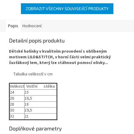
ZOBRAZIT VŠECHNY SOUVISEJÍCÍ PRODUKTY
Popis
Hodnocení
Detailní popis produktu
Dětské holínky v kvalitním provedení s oblíbeným
motivem LILO&STITCH, v horní části velmi praktický
šusťákový lem, který lze stáhnout pomocí olivky...
Tabulka velikostí v cm
Velikost
Vnitřní stélka
24
15
26
16,5
28
18
30
19,5
32
21
Doplňkové parametry