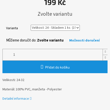
199 Kč
Měrná
Zvolte variantu
cena:
Varianta
Můžeme doručit do:
Zvolte variantu
Možnosti doručení
Přidat do košíku
Velikosti: 24-32
Materiál: 100% PVC, manžeta - Polyester
Detailní informace