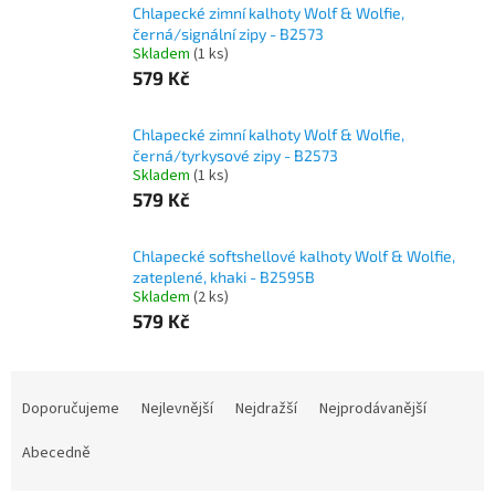
Chlapecké zimní kalhoty Wolf & Wolfie,
černá/signální zipy - B2573
Skladem
(1 ks)
579 Kč
Chlapecké zimní kalhoty Wolf & Wolfie,
černá/tyrkysové zipy - B2573
Skladem
(1 ks)
579 Kč
Chlapecké softshellové kalhoty Wolf & Wolfie,
zateplené, khaki - B2595B
Skladem
(2 ks)
579 Kč
Ř
a
Doporučujeme
Nejlevnější
Nejdražší
Nejprodávanější
z
e
Abecedně
n