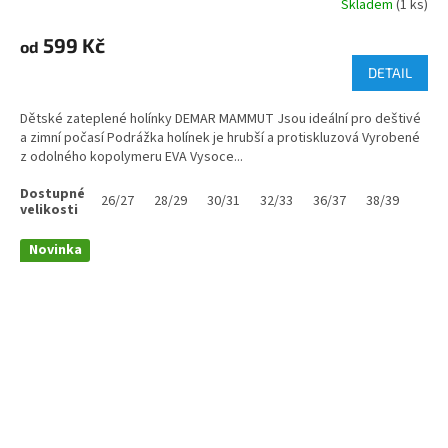
Skladem
(1 ks)
599 Kč
od
DETAIL
Dětské zateplené holínky DEMAR MAMMUT Jsou ideální pro deštivé
a zimní počasí Podrážka holínek je hrubší a protiskluzová Vyrobené
z odolného kopolymeru EVA Vysoce...
26/27
28/29
30/31
32/33
36/37
38/39
Novinka