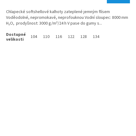
Chlapecké softshellové kalhoty zateplené jemným flísem
Voděodolné, nepromokavé, neprofouknou Vodní sloupec: 8000 mm
H₂O, prodyšnost: 3000 g/m²/24 h V pase do gumy s...
104
110
116
122
128
134