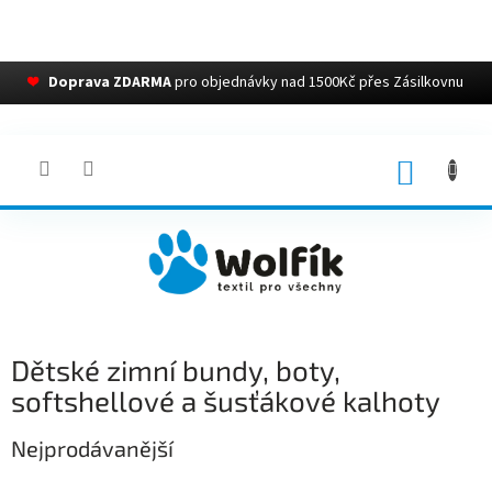
❤
Doprava ZDARMA
pro objednávky nad 1500Kč přes Zásilkovnu
Přejít
na
obsah
NÁKUP
KOŠÍK
Dětské zimní bundy, boty,
softshellové a šusťákové kalhoty
Nejprodávanější