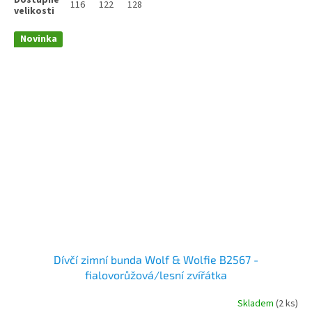
116
122
128
Novinka
Dívčí zimní bunda Wolf & Wolfie B2567 -
fialovorůžová/lesní zvířátka
Skladem
(2 ks)
Průměrné