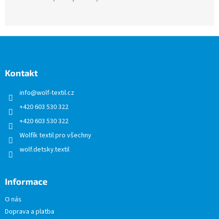
Z
á
p
a
Kontakt
t
info
@
wolf-textil.cz
í
+420 603 530 322
+420 603 530 322
Wolfík textil pro všechny
wolf.detsky.textil
Informace
O nás
Doprava a platba