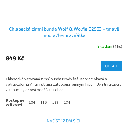
Chlapecká zimní bunda Wolf & Wolfie B2563 - tmavě
modrá/lesní zvířátka
Skladem
(4 ks)
849 Kč
DETAIL
Chlapecká vatovaná zimní bunda Prodyšná, nepromokavá a
větruvzdorná Vnitřní strana zateplená jemným flísem Uvnitř rukávů a
v kapuci nylonová podšívka Lehce...
104
116
128
134
NAČÍST 12 DALŠÍCH