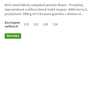
Dívčí zimní kalhoty zateplené jemným flísem... Prodyšné,
nepromokavé a větruvzdorné Vodní sloupec: 8000 mm H₂O,
prodyšnost: 3000 g/m²/24 V pase gumička s olivkou na...
110
122
128
134
Novinka