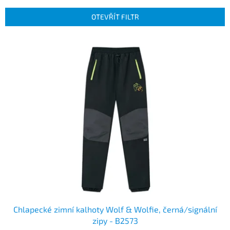
í
p
OTEVŘÍT FILTR
r
o
V
d
ý
u
p
k
i
t
s
ů
p
r
o
d
u
k
t
ů
Chlapecké zimní kalhoty Wolf & Wolfie, černá/signální
zipy - B2573