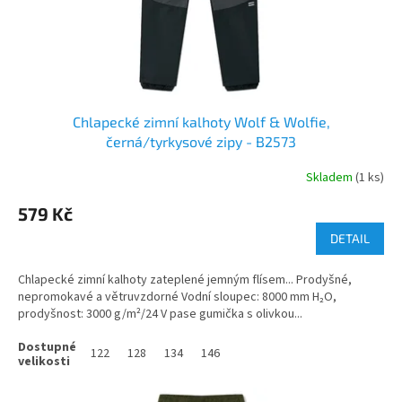
Chlapecké zimní kalhoty Wolf & Wolfie,
černá/tyrkysové zipy - B2573
Skladem
(1 ks)
579 Kč
DETAIL
Chlapecké zimní kalhoty zateplené jemným flísem... Prodyšné,
nepromokavé a větruvzdorné Vodní sloupec: 8000 mm H₂O,
prodyšnost: 3000 g/m²/24 V pase gumička s olivkou...
122
128
134
146