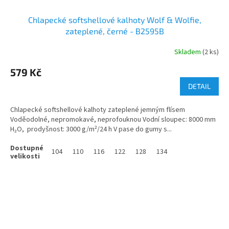
Chlapecké softshellové kalhoty Wolf & Wolfie,
zateplené, černé - B2595B
Skladem
(2 ks)
579 Kč
DETAIL
Chlapecké softshellové kalhoty zateplené jemným flísem
Voděodolné, nepromokavé, neprofouknou Vodní sloupec: 8000 mm
H₂O, prodyšnost: 3000 g/m²/24 h V pase do gumy s...
104
110
116
122
128
134