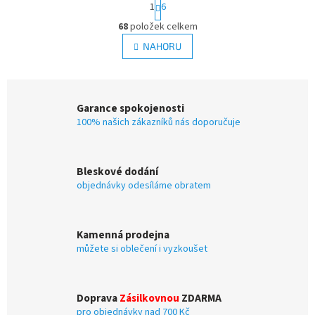
S
1
6
t
O
r
68
položek celkem
v
á
l
NAHORU
n
á
k
d
o
v
a
á
c
Garance spokojenosti
n
í
í
100% našich zákazníků nás doporučuje
p
r
v
k
Bleskové dodání
y
objednávky odesíláme obratem
v
ý
p
i
Kamenná prodejna
s
můžete si oblečení i vyzkoušet
u
Doprava
Zásilkovnou
ZDARMA
pro objednávky nad 700 Kč