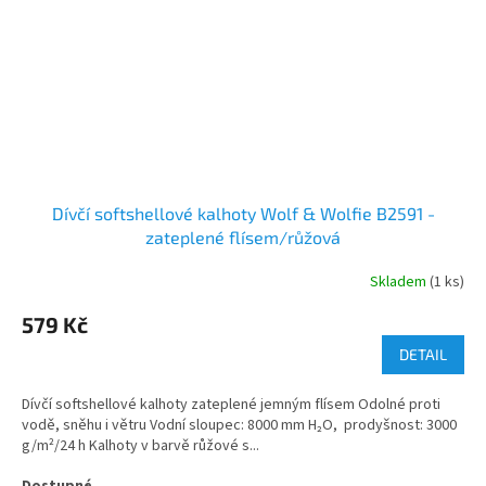
Dívčí softshellové kalhoty Wolf & Wolfie B2591 -
zateplené flísem/růžová
Skladem
(1 ks)
579 Kč
DETAIL
Dívčí softshellové kalhoty zateplené jemným flísem Odolné proti
vodě, sněhu i větru Vodní sloupec: 8000 mm H₂O, prodyšnost: 3000
g/m²/24 h Kalhoty v barvě růžové s...