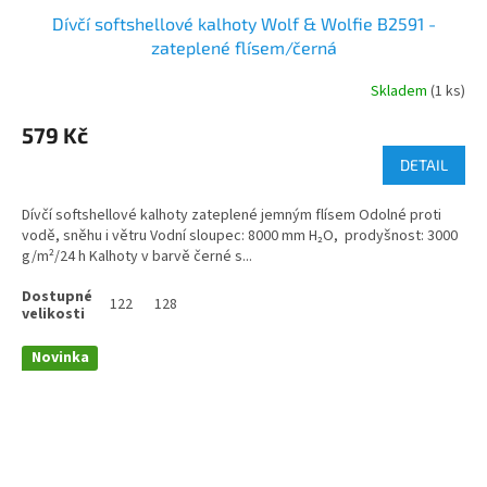
Dívčí softshellové kalhoty Wolf & Wolfie B2591 -
zateplené flísem/černá
Skladem
(1 ks)
579 Kč
DETAIL
Dívčí softshellové kalhoty zateplené jemným flísem Odolné proti
vodě, sněhu i větru Vodní sloupec: 8000 mm H₂O, prodyšnost: 3000
g/m²/24 h Kalhoty v barvě černé s...
122
128
Novinka