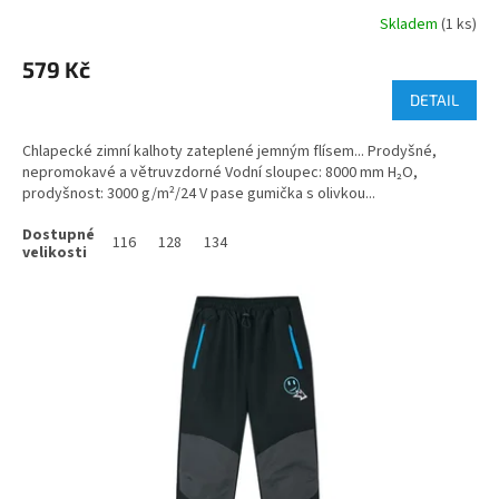
Skladem
(1 ks)
579 Kč
DETAIL
Chlapecké zimní kalhoty zateplené jemným flísem... Prodyšné,
nepromokavé a větruvzdorné Vodní sloupec: 8000 mm H₂O,
prodyšnost: 3000 g/m²/24 V pase gumička s olivkou...
116
128
134