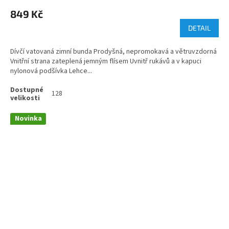
hodnocení
849 Kč
produktu
je
DETAIL
5,0
z
Dívčí vatovaná zimní bunda Prodyšná, nepromokavá a větruvzdorná
5
Vnitřní strana zateplená jemným flísem Uvnitř rukávů a v kapuci
hvězdiček.
nylonová podšívka Lehce...
128
Novinka