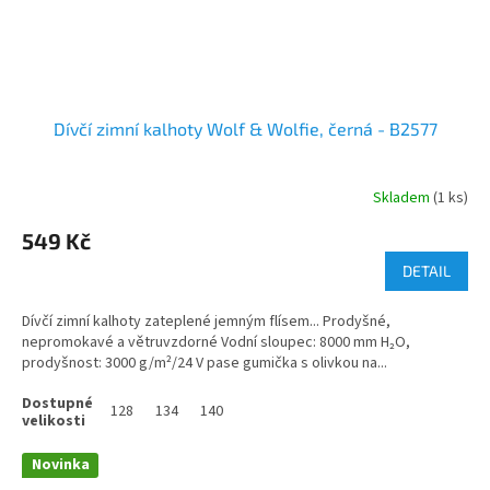
Dívčí zimní kalhoty Wolf & Wolfie, černá - B2577
Skladem
(1 ks)
549 Kč
DETAIL
Dívčí zimní kalhoty zateplené jemným flísem... Prodyšné,
nepromokavé a větruvzdorné Vodní sloupec: 8000 mm H₂O,
prodyšnost: 3000 g/m²/24 V pase gumička s olivkou na...
128
134
140
Novinka