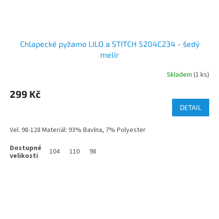
Chlapecké pyžamo LILO a STITCH 5204C234 - šedý
melír
Skladem
(1 ks)
299 Kč
DETAIL
Vel. 98-128 Materiál: 93% Bavlna, 7% Polyester
104
110
98