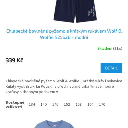
Chlapecké bavlněné pyžamo s krátkým rukávem Wolf &
Wolfie S2562B - modrá
Skladem
(2 ks)
339 Kč
DETAIL
Chlapecké bavlněné pyžamo Wolf & Wolfie... Krátký rukáv i nohavice
Kulatý výstřih u krku Potisk na přední straně trika Tmavě modré
kraťasy s drobným potiskem V...
134
140
146
152
158
164
170