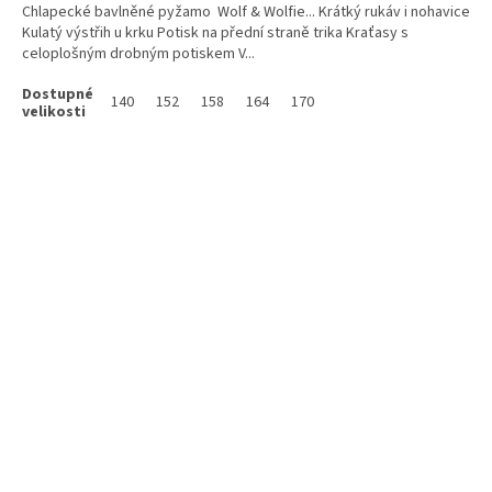
Chlapecké bavlněné pyžamo Wolf & Wolfie... Krátký rukáv i nohavice
Kulatý výstřih u krku Potisk na přední straně trika Kraťasy s
celoplošným drobným potiskem V...
140
152
158
164
170