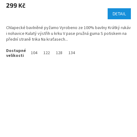
299 Kč
DETAIL
Chlapecké bavlněné pyžamo Vyrobeno ze 100% bavlny Krátký rukáv
i nohavice Kulatý výstřih u krku V pase pružná guma S potiskem na
přední straně trika Na kraťasech...
104
122
128
134