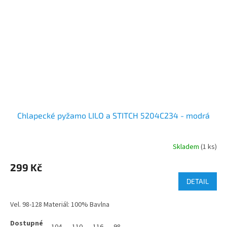
Chlapecké pyžamo LILO a STITCH 5204C234 - modrá
Skladem
(1 ks)
299 Kč
DETAIL
Vel. 98-128 Materiál: 100% Bavlna
104
110
116
98