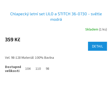
Chlapecký letní set LILO a STITCH 36-0730 - světle
modrá
Skladem
(1 ks)
359 Kč
DETAIL
Vel. 98-128 Materiál: 100% Bavlna
104
110
98