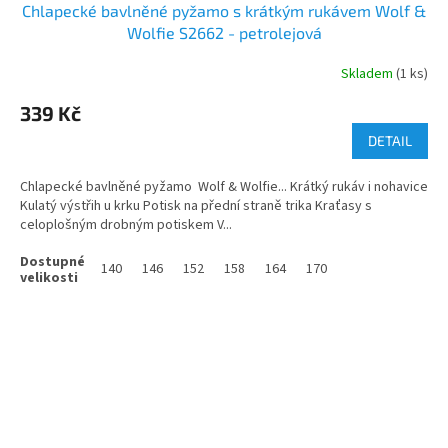
Chlapecké bavlněné pyžamo s krátkým rukávem Wolf &
Wolfie S2662 - petrolejová
Skladem
(1 ks)
339 Kč
DETAIL
Chlapecké bavlněné pyžamo Wolf & Wolfie... Krátký rukáv i nohavice
Kulatý výstřih u krku Potisk na přední straně trika Kraťasy s
celoplošným drobným potiskem V...
140
146
152
158
164
170