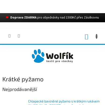
❤
Doprava ZDARMA
pro objednávky nad 1500Kč přes Zásilkovnu
Přejít
na
obsah
NÁKUP
KOŠÍK
Krátké pyžamo
Nejprodávanější
Chlapecké bavlněné pyžamo s krátkým rukávem