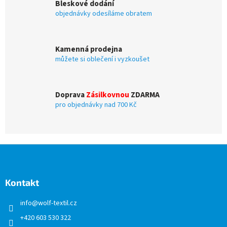
Bleskové dodání
y
objednávky odesíláme obratem
v
ý
p
i
Kamenná prodejna
s
můžete si oblečení i vyzkoušet
u
Doprava
Zásilkovnou
ZDARMA
pro objednávky nad 700 Kč
Z
á
p
a
Kontakt
t
info
@
wolf-textil.cz
í
+420 603 530 322