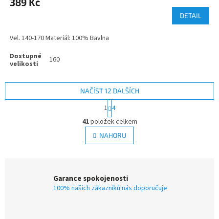
389 Kč
DETAIL
Vel. 140-170 Materiál: 100% Bavlna
160
NAČÍST 12 DALŠÍCH
S
1
4
t
O
r
41
položek celkem
v
á
l
NAHORU
n
á
k
d
o
v
a
á
c
Garance spokojenosti
n
í
í
100% našich zákazníků nás doporučuje
p
r
v
k