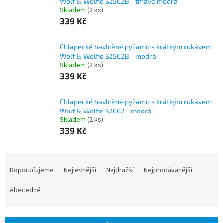
Wolf & Wolfie S2562B - tmavě modrá
Skladem
(2 ks)
339 Kč
Chlapecké bavlněné pyžamo s krátkým rukávem
Wolf & Wolfie S2562B - modrá
Skladem
(2 ks)
339 Kč
Chlapecké bavlněné pyžamo s krátkým rukávem
Wolf & Wolfie S2662 - modrá
Skladem
(2 ks)
339 Kč
Ř
a
Doporučujeme
Nejlevnější
Nejdražší
Nejprodávanější
z
e
Abecedně
n
í