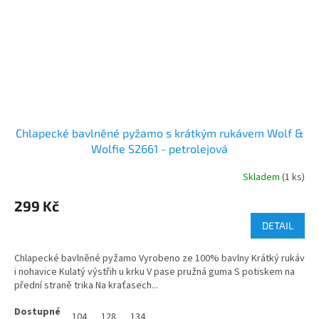
Chlapecké bavlněné pyžamo s krátkým rukávem Wolf &
Wolfie S2661 - petrolejová
Skladem
(1 ks)
299 Kč
DETAIL
Chlapecké bavlněné pyžamo Vyrobeno ze 100% bavlny Krátký rukáv
i nohavice Kulatý výstřih u krku V pase pružná guma S potiskem na
přední straně trika Na kraťasech...
104
128
134