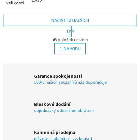
23-26
NAČÍST 12 DALŠÍCH
S
1
4
t
O
r
43
položek celkem
v
á
l
NAHORU
n
á
k
d
o
v
a
á
c
Garance spokojenosti
n
í
í
100% našich zákazníků nás doporučuje
p
r
v
k
Bleskové dodání
y
objednávky odesíláme obratem
v
ý
p
i
Kamenná prodejna
s
můžete si oblečení i vyzkoušet