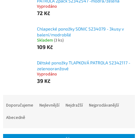
PATROLA 2pack 52342547 -modrá/zelená
Vyprodáno
72 Kč
Chlapecké ponožky SONIC 5234079 - 3kusy v
balení/modrobílé
Skladem
(3 ks)
109 Kč
Dětské ponožky TLAPKOVÁ PATROLA 52342117 -
zelenooranžové
Vyprodáno
39 Kč
Ř
a
Doporučujeme
Nejlevnější
Nejdražší
Nejprodávanější
z
e
Abecedně
n
í