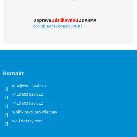
u
Doprava
Zásilkovnou
ZDARMA
pro objednávky nad 700 Kč
Z
á
p
a
Kontakt
t
info
@
wolf-textil.cz
í
+420 603 530 322
+420 603 530 322
Wolfík textil pro všechny
wolf.detsky.textil