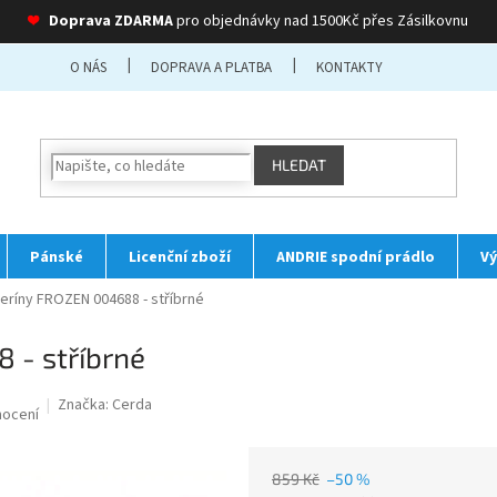
❤
Doprava ZDARMA
pro objednávky nad 1500Kč přes Zásilkovnu
O NÁS
DOPRAVA A PLATBA
KONTAKTY
HLEDAT
Pánské
Licenční zboží
ANDRIE spodní prádlo
Vý
leríny FROZEN 004688 - stříbrné
 - stříbrné
Značka:
Cerda
nocení
859 Kč
–50 %