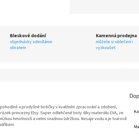
Bleskové dodání
Kamenná prodejna
objednávky odesíláme
můžete si oblečení i
obratem
vyzkoušet
Dop
pohodlné a prodyšné botičky v kvalitním zpracování a zdobení,
Ka
obrázek princezny Elsy. Super odlehčené boty díky materiálu EVA, ze
nízkou hmotností a velmi snadnou údržbou. Nesaje vodu a je tvarově
hadříkem.
Ma