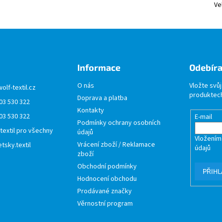
Ve
Informace
Odebíra
O nás
Vložte svů
wolf-textil.cz
produktech
Doprava a platba
03 530 322
Kontakty
03 530 322
E-mail
Podmínky ochrany osobních
 textil pro všechny
údajů
Vložením
Vrácení zboží / Reklamace
tsky.textil
údajů
zboží
Obchodní podmínky
PŘIHL
Hodnocení obchodu
Prodávané značky
Věrnostní program