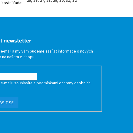
25, 26, 27, 28, 29, 30, 31, 32
likostní řada
:
t newsletter
j e-mail a my vám budeme zasílat informace o nových
 na našem e-shopu.
 e-mailu souhlasíte s
podmínkami ochrany osobních
ÁSIT SE