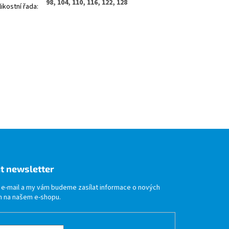
98, 104, 110, 116, 122, 128
likostní řada
:
t newsletter
j e-mail a my vám budeme zasílat informace o nových
 na našem e-shopu.