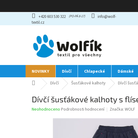
Přejít
+420 603 530 322
info@wolf-
na
textil.cz
obsah
NOVINKY
Dívčí
Chlapecké
Dámské
Domů
Dívčí
Šusťákové kalhoty
Dívčí šusť
Dívčí šusťákové kalhoty s fl
Průměrné
Neohodnoceno
Podrobnosti hodnocení
Značka:
WOLF
hodnocení
produktu
je
0,0