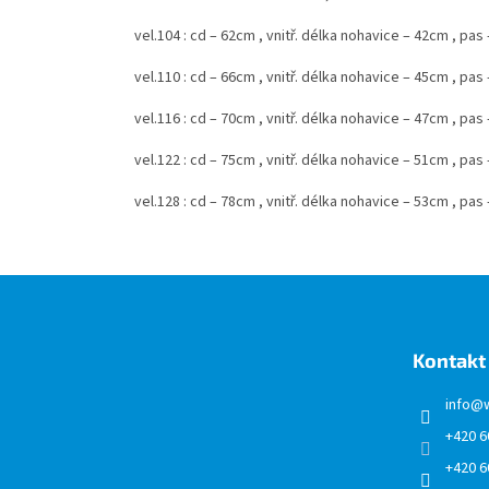
vel.104 : cd – 62cm , vnitř. délka nohavice – 42cm , pa
vel.110 : cd – 66cm , vnitř. délka nohavice – 45cm , pa
vel.116 : cd – 70cm , vnitř. délka nohavice – 47cm , pa
vel.122 : cd – 75cm , vnitř. délka nohavice – 51cm , pa
vel.128 : cd – 78cm , vnitř. délka nohavice – 53cm , pa
Z
á
p
a
Kontakt
t
í
info
@
+420 6
+420 6