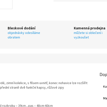
Bleskové dodání
Kamenná prodejna
objednávky odesíláme
můžete si oblečení i
obratem
vyzkoušet
Dop
é, zimní kolekce, s flísem uvnitř, konec nohavice lze rozšířit
Ka
přední straně dvě funkční kapsy, růžové zipy
Ma
 od rozkroku – 39cm , pas – 48cm-60cm