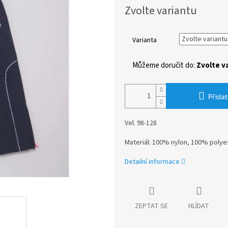
Měrná
Zvolte variantu
cena:
Varianta
Můžeme doručit do:
Zvolte v
Přidat
Vel. 98-128
Materiál: 100% nylon, 100% polye
Detailní informace
ZEPTAT SE
HLÍDAT