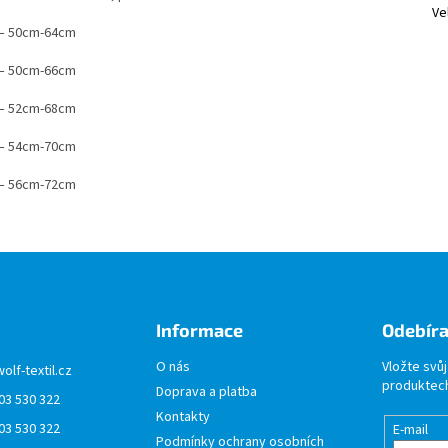
Ve
s – 50cm-64cm
s – 50cm-66cm
s – 52cm-68cm
s – 54cm-70cm
s – 56cm-72cm
Informace
Odebíra
O nás
Vložte svů
wolf-textil.cz
produktech
Doprava a platba
03 530 322
Kontakty
03 530 322
E-mail
Podmínky ochrany osobních