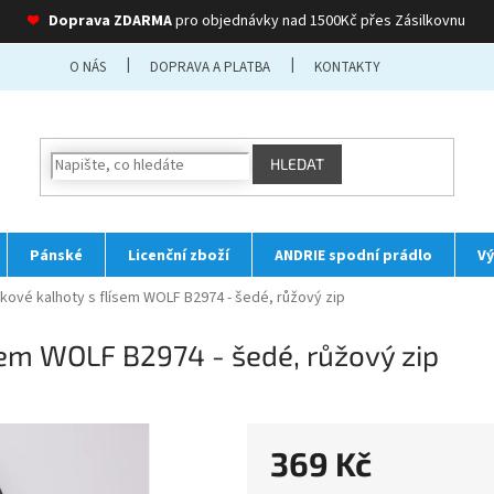
❤
Doprava ZDARMA
pro objednávky nad 1500Kč přes Zásilkovnu
O NÁS
DOPRAVA A PLATBA
KONTAKTY
HLEDAT
Pánské
Licenční zboží
ANDRIE spodní prádlo
Vý
ákové kalhoty s flísem WOLF B2974 - šedé, růžový zip
ísem WOLF B2974 - šedé, růžový zip
369 Kč