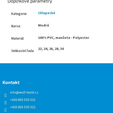
Doplňkové parametry
Chlapecké
Kategorie
:
Modrá
Barva
:
100% PVC, manžeta - Polyester
Materiál
:
22, 24, 26, 28, 30
Velikostní řada
:
Z
á
p
a
Kontakt
t
info
@
wolf-textil.cz
í
+420 603 530 322
+420 603 530 322