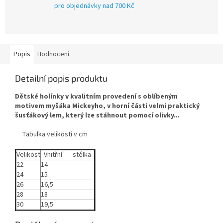
pro objednávky nad 700 Kč
Popis
Hodnocení
Detailní popis produktu
Dětské holínky v kvalitním provedení s oblíbeným
motivem myšáka Mickeyho, v horní části velmi praktický
šusťákový lem, který lze stáhnout pomocí olivky...
Tabulka velikostí v cm
Velikost
Vnitřní stélka
22
14
24
15
26
16,5
28
18
30
19,5