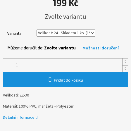
199 Kč
Měrná
Zvolte variantu
cena:
Varianta
Můžeme doručit do:
Zvolte variantu
Možnosti doručení
Přidat do košíku
Velikosti: 22-30
Materiál: 100% PVC, manžeta - Polyester
Detailní informace