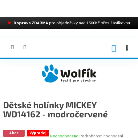
❤
Doprava ZDARMA
pro objednávky nad 1500Kč přes Zásilkovnu
Přejít
na
obsah
NÁKUP
KOŠÍK
Dětské holínky MICKEY
WD14162 - modročervené
Akce
Výprodej
Průměrné
Neohodnoceno
Podrobnosti hodnocení