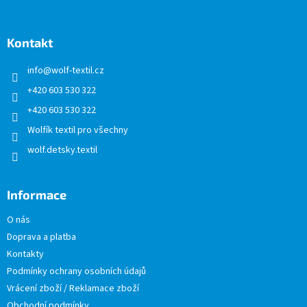
á
p
a
Kontakt
t
info
@
wolf-textil.cz
í
+420 603 530 322
+420 603 530 322
Wolfík textil pro všechny
wolf.detsky.textil
Informace
O nás
Doprava a platba
Kontakty
Podmínky ochrany osobních údajů
Vrácení zboží / Reklamace zboží
Obchodní podmínky