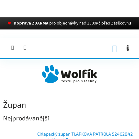
❤
Doprava ZDARMA
pro objednávky nad 1500Kč přes Zásilkovnu
Přejít
na
obsah
NÁKUP
KOŠÍK
Župan
Nejprodávanější
Chlapecký župan TLAPKOVÁ PATROLA 52402842