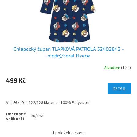
d
u
k
t
ů
Chlapecký župan TLAPKOVÁ PATROLA 52402842 -
modrý/coral fleece
Skladem
(1 ks)
499 Kč
DETAIL
Vel. 98/104 - 122/128 Materiál: 100% Polyester
98/104
1
položek celkem
O