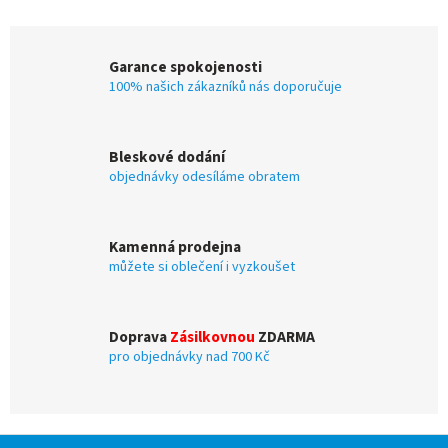
v
l
á
Garance spokojenosti
d
100% našich zákazníků nás doporučuje
a
c
í
p
Bleskové dodání
r
objednávky odesíláme obratem
v
k
y
v
Kamenná prodejna
ý
můžete si oblečení i vyzkoušet
p
i
s
u
Doprava
Zásilkovnou
ZDARMA
pro objednávky nad 700 Kč
Z