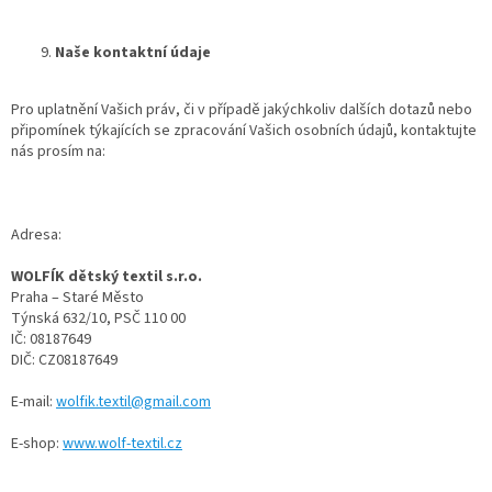
Naše kontaktní údaje
Pro uplatnění Vašich práv, či v případě jakýchkoliv dalších dotazů nebo
připomínek týkajících se zpracování Vašich osobních údajů, kontaktujte
nás prosím na:
Adresa:
WOLFÍK dětský textil s.r.o.
Praha – Staré Město
Týnská 632/10, PSČ 110 00
IČ: 08187649
DIČ: CZ08187649
E-mail:
wolfik.textil@gmail.com
E-shop:
www.wolf-textil.cz