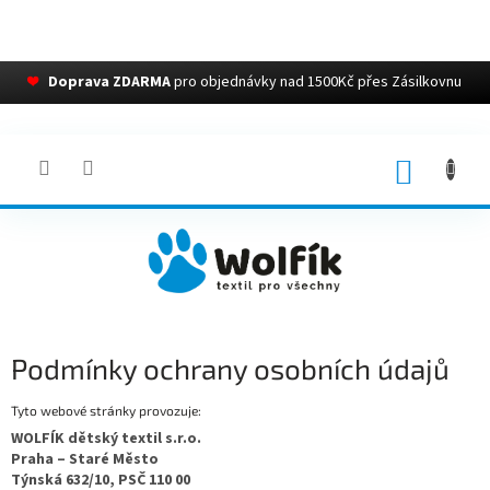
❤
Doprava ZDARMA
pro objednávky nad 1500Kč přes Zásilkovnu
Přejít
na
obsah
NÁKUP
KOŠÍK
Podmínky ochrany osobních údajů
Tyto webové stránky provozuje:
WOLFÍK dětský textil s.r.o.
Praha – Staré Město
Týnská 632/10, PSČ 110 00