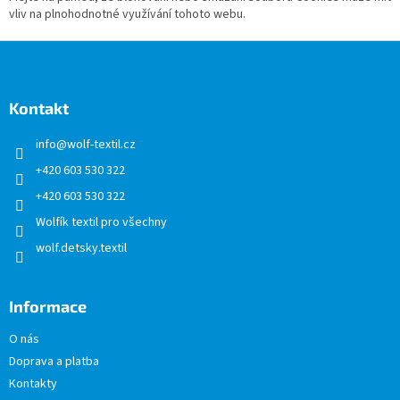
vliv na plnohodnotné využívání tohoto webu.
Z
á
p
a
Kontakt
t
info
@
wolf-textil.cz
í
+420 603 530 322
+420 603 530 322
Wolfík textil pro všechny
wolf.detsky.textil
Informace
O nás
Doprava a platba
Kontakty