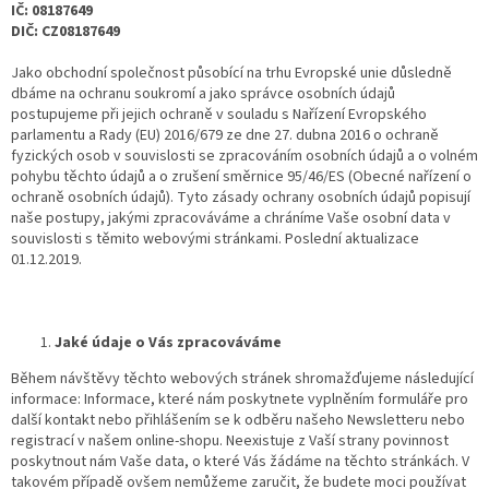
IČ: 08187649
DIČ: CZ08187649
Jako obchodní společnost působící na trhu Evropské unie důsledně
dbáme na ochranu soukromí a jako správce osobních údajů
postupujeme při jejich ochraně v souladu s Nařízení Evropského
parlamentu a Rady (EU) 2016/679 ze dne 27. dubna 2016 o ochraně
fyzických osob v souvislosti se zpracováním osobních údajů a o volném
pohybu těchto údajů a o zrušení směrnice 95/46/ES (Obecné nařízení o
ochraně osobních údajů). Tyto zásady ochrany osobních údajů popisují
naše postupy, jakými zpracováváme a chráníme Vaše osobní data v
souvislosti s těmito webovými stránkami. Poslední aktualizace
01.12.2019.
Jaké údaje o Vás zpracováváme
Během návštěvy těchto webových stránek shromažďujeme následující
informace: Informace, které nám poskytnete vyplněním formuláře pro
další kontakt nebo přihlášením se k odběru našeho Newsletteru nebo
registrací v našem online-shopu. Neexistuje z Vaší strany povinnost
poskytnout nám Vaše data, o které Vás žádáme na těchto stránkách. V
takovém případě ovšem nemůžeme zaručit, že budete moci používat