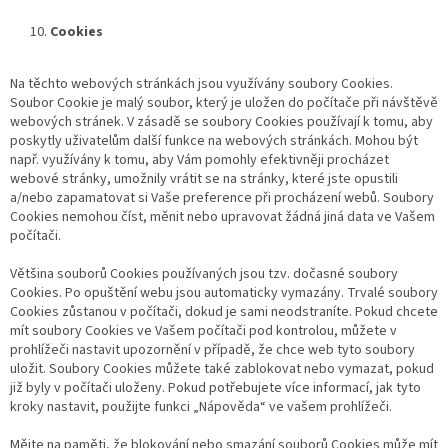
Cookies
Na těchto webových stránkách jsou využívány soubory Cookies.
Soubor Cookie je malý soubor, který je uložen do počítače při návštěvě
webových stránek. V zásadě se soubory Cookies používají k tomu, aby
poskytly uživatelům další funkce na webových stránkách. Mohou být
např. využívány k tomu, aby Vám pomohly efektivněji procházet
webové stránky, umožnily vrátit se na stránky, které jste opustili
a/nebo zapamatovat si Vaše preference při procházení webů. Soubory
Cookies nemohou číst, měnit nebo upravovat žádná jiná data ve Vašem
počítači.
Většina souborů Cookies používaných jsou tzv. dočasné soubory
Cookies. Po opuštění webu jsou automaticky vymazány. Trvalé soubory
Cookies zůstanou v počítači, dokud je sami neodstraníte. Pokud chcete
mít soubory Cookies ve Vašem počítači pod kontrolou, můžete v
prohlížeči nastavit upozornění v případě, že chce web tyto soubory
uložit. Soubory Cookies můžete také zablokovat nebo vymazat, pokud
již byly v počítači uloženy. Pokud potřebujete více informací, jak tyto
kroky nastavit, použijte funkci „Nápověda“ ve vašem prohlížeči.
Mějte na paměti, že blokování nebo smazání souborů Cookies může mít