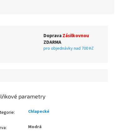
Doprava
Zásilkovnou
ZDARMA
pro objednávky nad 700 Kč
lňkové parametry
Chlapecké
tegorie
:
Modrá
rva
: