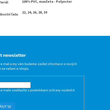
100% PVC, manžeta - Polyester
teriál
:
22, 24, 26, 28, 30
likostní řada
:
t newsletter
j e-mail a my vám budeme zasílat informace o nových
 na našem e-shopu.
 e-mailu souhlasíte s
podmínkami ochrany osobních
ÁSIT SE