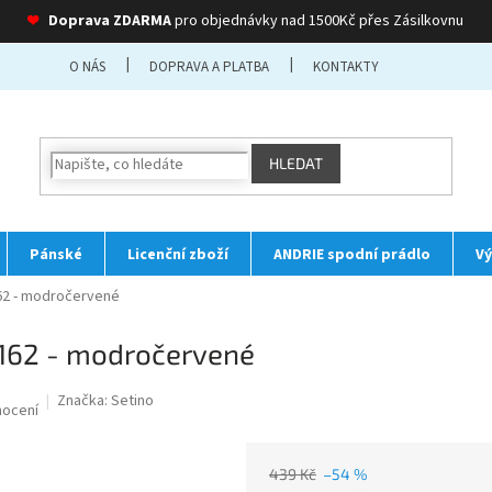
❤
Doprava ZDARMA
pro objednávky nad 1500Kč přes Zásilkovnu
O NÁS
DOPRAVA A PLATBA
KONTAKTY
HLEDAT
Pánské
Licenční zboží
ANDRIE spodní prádlo
Vý
62 - modročervené
162 - modročervené
Značka:
Setino
nocení
439 Kč
–54 %