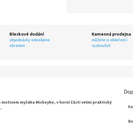
Bleskové dodání
Kamenná prodejna
objednávky odesíláme
můžete si oblečení i
obratem
vyzkoušet
Dop
m motivem myšáka Mickeyho, v horní části velmi praktický
Ka
.
Ba