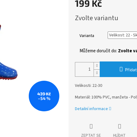
199 Kč
Měrná
Zvolte variantu
cena:
Varianta
Můžeme doručit do:
Zvolte v
Přidat
Velikosti: 22-30
439 Kč
Materiál: 100% PVC, manžeta - Po
–54 %
Detailní informace
ZEPTAT SE
HLÍDAT