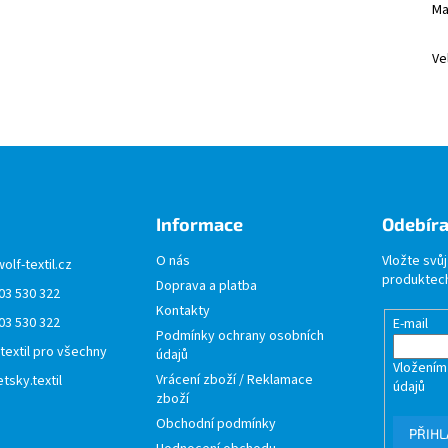
Ma
Ve
Informace
Odebíra
O nás
Vložte svů
wolf-textil.cz
produktech
Doprava a platba
03 530 322
Kontakty
03 530 322
E-mail
Podmínky ochrany osobních
 textil pro všechny
údajů
Vložením
Vrácení zboží / Reklamace
tsky.textil
údajů
zboží
Obchodní podmínky
PŘIHL