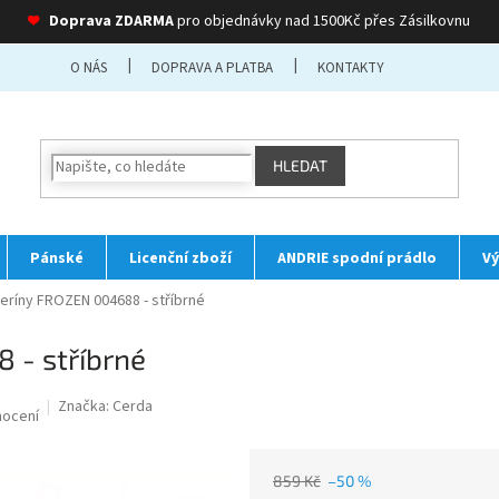
❤
Doprava ZDARMA
pro objednávky nad 1500Kč přes Zásilkovnu
O NÁS
DOPRAVA A PLATBA
KONTAKTY
HLEDAT
Pánské
Licenční zboží
ANDRIE spodní prádlo
Vý
leríny FROZEN 004688 - stříbrné
 - stříbrné
Značka:
Cerda
nocení
859 Kč
–50 %