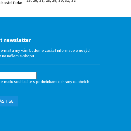
25, 26, 27, 28, 29, 30, 31, 32
likostní řada
:
t newsletter
j e-mail a my vám budeme zasílat informace o nových
 na našem e-shopu.
 e-mailu souhlasíte s
podmínkami ochrany osobních
ÁSIT SE