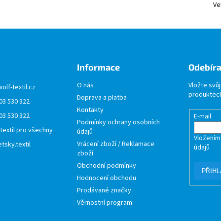
Ve
Informace
Odebíra
O nás
Vložte svů
wolf-textil.cz
produktech
Doprava a platba
03 530 322
Kontakty
03 530 322
E-mail
Podmínky ochrany osobních
 textil pro všechny
údajů
Vložením
Vrácení zboží / Reklamace
tsky.textil
údajů
zboží
Obchodní podmínky
PŘIHL
Hodnocení obchodu
Prodávané značky
Věrnostní program