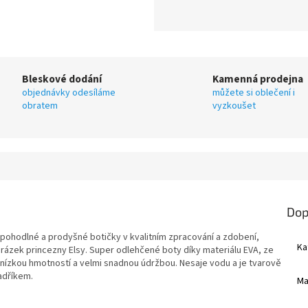
Bleskové dodání
Kamenná prodejna
objednávky odesíláme
můžete si oblečení i
obratem
vyzkoušet
Dop
pohodlné a prodyšné botičky v kvalitním zpracování a zdobení,
Ka
obrázek princezny Elsy. Super odlehčené boty díky materiálu EVA, ze
nízkou hmotností a velmi snadnou údržbou. Nesaje vodu a je tvarově
hadříkem.
Ma