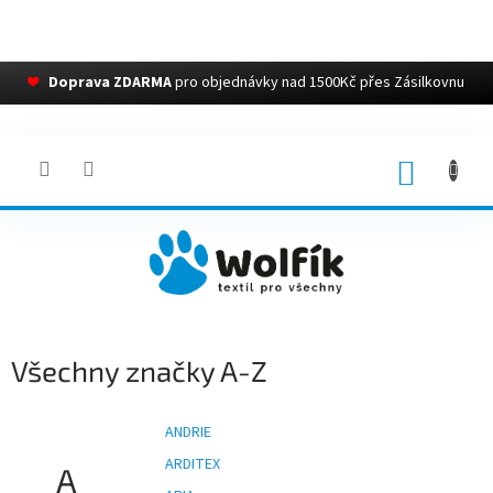
❤
Doprava ZDARMA
pro objednávky nad 1500Kč přes Zásilkovnu
Přejít
na
obsah
NÁKUP
KOŠÍK
Všechny značky A-Z
ANDRIE
ARDITEX
A