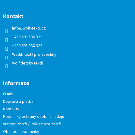
á
p
a
Kontakt
t
info
@
wolf-textil.cz
í
+420 603 530 322
+420 603 530 322
Wolfík textil pro všechny
wolf.detsky.textil
Informace
O nás
Doprava a platba
Kontakty
Podmínky ochrany osobních údajů
Vrácení zboží / Reklamace zboží
Obchodní podmínky