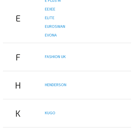
E PLUS M
EEXEE
E
ELITE
EUROSWAN
EVONA
F
FASHION UK
H
HENDERSON
K
KUGO