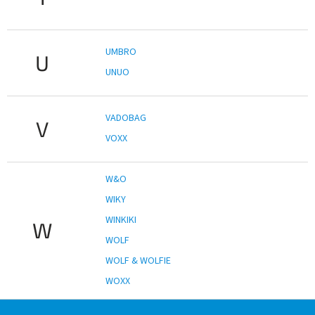
UMBRO
U
UNUO
VADOBAG
V
VOXX
W&O
WIKY
WINKIKI
W
WOLF
WOLF & WOLFIE
WOXX
Z