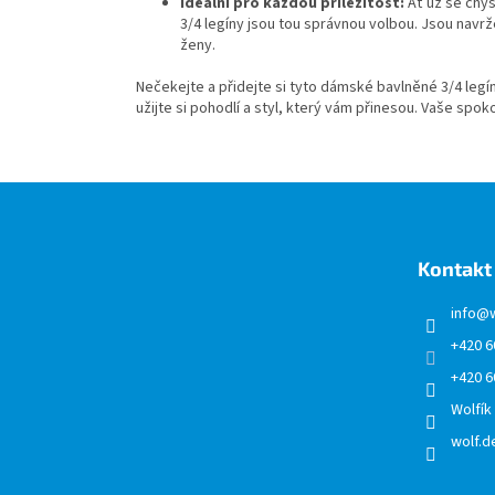
Ideální pro každou příležitost:
Ať už se chys
3/4 legíny jsou tou správnou volbou. Jsou navrž
ženy.
Nečekejte a přidejte si tyto dámské bavlněné 3/4 legín
užijte si pohodlí a styl, který vám přinesou. Vaše spoko
Z
á
p
a
Kontakt
t
í
info
@
+420 6
+420 6
Wolfík
wolf.de