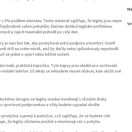
Ma
y s 5% podílem elastanu. Tento materiál zajišťuje, že legíny jsou nejen
Ve
 přizpůsobivé vašim pohybům. Elastan dodává legínám potřebnou
tavě a zajistí maximální pohodlí po celý den.
terý je navržen tak, aby poskytoval extra podporu a komfort. Uvnitř
pevně drží na svém místě, aniž by tlačily nebo způsobovaly nepohodlí.
ať už se jedná o sport nebo běžné nošení.
ází malá, praktická kapsička. Tyto kapsy jsou ideální pro uschování
 mobilní telefon. Už nikdy se nebudete muset obávat, kam uložit své
uchému designu se legíny snadno kombinují s různými druhy
nebo sportovní podprsenkou a vždy budete vypadat skvěle.
e prodyšný a jemný k pokožce, což zajišťuje, že se budete cítit
šťuje, že legíny zůstanou pružné a neomezují vás v pohybu.