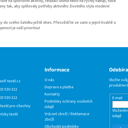
táte na sportovní aktivity, relaxaci doma nebo na rychlý nákup, naše
eny tak, aby splňovaly potřeby aktivního životního stylu moderní
y do svého šatníku ještě dnes. Přesvědčte se sami o jejich kvalitě a
jenost je naší prioritou!
Informace
Odebíra
O nás
Vložte svů
wolf-textil.cz
produktech
Doprava a platba
03 530 322
Kontakty
03 530 322
E-mail
Podmínky ochrany osobních
 textil pro všechny
údajů
Vložením
Vrácení zboží / Reklamace
tsky.textil
údajů
zboží
Obchodní podmínky