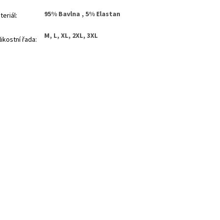
95% Bavlna , 5% Elastan
teriál
:
M, L, XL, 2XL, 3XL
likostní řada
: