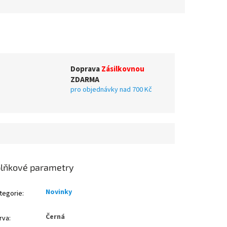
Doprava
Zásilkovnou
ZDARMA
pro objednávky nad 700 Kč
lňkové parametry
Novinky
tegorie
:
Černá
rva
: