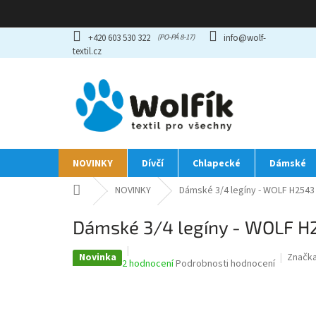
Přejít
+420 603 530 322
info@wolf-
na
textil.cz
obsah
NOVINKY
Dívčí
Chlapecké
Dámské
Domů
NOVINKY
Dámské 3/4 legíny - WOLF H2543 
Dámské 3/4 legíny - WOLF H2
Novinka
Značk
Průměrné
2 hodnocení
Podrobnosti hodnocení
hodnocení
produktu
je