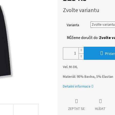
Měrná
Zvolte variantu
cena:
Varianta
Můžeme doručit do:
Zvolte v
Přidat
Vel. M-3XL
Materiál: 95% Bavlna, 5% Elastan
Detailní informace
ZEPTAT SE
HLÍDAT