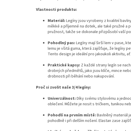
Vlastnosti produktu:
Materiál:
Legíny jsou vyrobeny z kvalitní bavln
měkké a příjemné na dotek, ale také pružné a
pružnost, takže se dokonale přizpůsobí vaší pos
Pohodlný pas:
Legíny mají širší lem v pase, k
lemu je všitá guma, která zajišťuje, že legíny 
Tento design je ideální pro jakoukoli aktivitu, 
Praktické kapsy:
Z každé strany legín se nach
drobných předmětů, jako jsou klíče, mince nebo
drobnosti při běhání nebo nakupování.
Proč si zvolit naše 3/4 legíny:
Univerzálnost:
Díky svému stylovému a jednod
oblečení. Můžete je nosit s tričkem, tunikou 
Pohodlí na prvním místě:
Bavlněný materiál j
pohodlně i při delším nošení. Elastan zase zaji