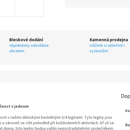
Bleskové dodání
Kamenná prodejna
objednávky odesíláme
můžete si oblečení i
obratem
vyzkoušet
Dop
kčnost v jednom
Ka
osti s našimi dámskými bavlněnými 3/4 legínami. Tyto legíny jsou
a zároveň se cítit pohodlně při každodenních aktivitách. Ať už se
Ba
vat doma, tyto legíny budou vaším nepostradatelným společníkem.