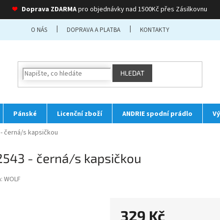
❤
Doprava ZDARMA
pro objednávky nad 1500Kč přes Zásilkovnu
O NÁS
DOPRAVA A PLATBA
KONTAKTY
HLEDAT
Pánské
Licenční zboží
ANDRIE spodní prádlo
Vý
- černá/s kapsičkou
543 - černá/s kapsičkou
a:
WOLF
329 Kč