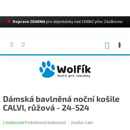
❤
Doprava ZDARMA
pro objednávky nad 1500Kč přes Zásilkovnu
Přejít
na
obsah
NÁKUP
KOŠÍK
Dámská bavlněná noční košile
CALVI, růžová - 24-524
Průměrné
1 hodnocení
Podrobnosti hodnocení
Značka:
Calvi
hodnocení