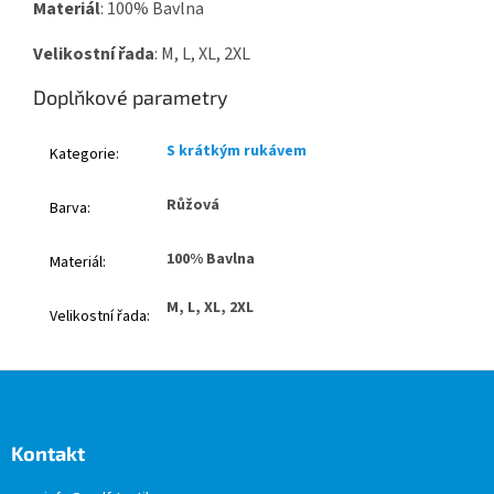
Materiál
: 100% Bavlna
Velikostní řada
: M, L, XL, 2XL
Doplňkové parametry
S krátkým rukávem
Kategorie
:
Růžová
Barva
:
100% Bavlna
Materiál
:
M, L, XL, 2XL
Velikostní řada
:
Z
á
p
a
Kontakt
t