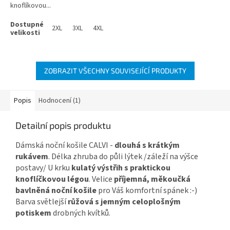
knoflíkovou...
2XL
3XL
4XL
ZOBRAZIT VŠECHNY SOUVISEJÍCÍ PRODUKTY
Popis
Hodnocení (1)
Detailní popis produktu
Dámská noční košile CALVI -
dlouhá s krátkým
rukávem
. Délka zhruba do půli lýtek /záleží na výšce
postavy/ U krku
kulatý výstřih s praktickou
knoflíčkovou légou
. Velice
příjemná, měkoučká
bavlněná noční košile
pro Váš komfortní spánek :-)
Barva světlejší
růžová s jemným celoplošným
potiskem
drobných kvítků.