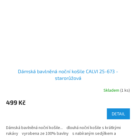
Dámská bavlněná noční košile CALVI 25-673 -
starorůžová
Skladem
(1 ks)
499 Kč
DETAIL
Dámská bavlněná noční košile... dlouhá noční košile s krátkými
rukávy vyrobena ze 100% bavlny s nabíraným sedýlkem a