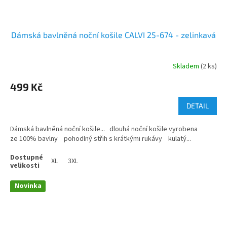
Dámská bavlněná noční košile CALVI 25-674 - zelinkavá
Skladem
(2 ks)
499 Kč
DETAIL
Dámská bavlněná noční košile... dlouhá noční košile vyrobena
ze 100% bavlny pohodlný střih s krátkými rukávy kulatý...
XL
3XL
Novinka