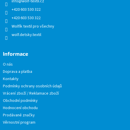
info
@
wolf-textil.cz
í
+420 603 530 322
+420 603 530 322
Wolfík textil pro všechny
wolf.detsky.textil
Informace
O nás
Doprava a platba
Kontakty
Podmínky ochrany osobních údajů
Vrácení zboží / Reklamace zboží
Obchodní podmínky
Hodnocení obchodu
Prodávané značky
Věrnostní program