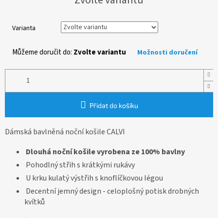
cena:
Varianta
Můžeme doručit do:
Zvolte variantu
Možnosti doručení
Přidat do košíku
Dámská bavlněná noční košile CALVI
Dlouhá noční košile vyrobena ze 100% bavlny
Pohodlný střih s krátkými rukávy
U krku kulatý výstřih s knoflíčkovou légou
Decentní jemný design - celoplošný potisk drobných
kvítků