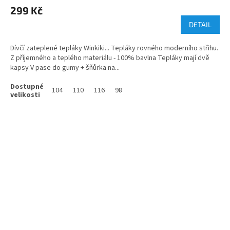
299 Kč
DETAIL
Dívčí zateplené tepláky Winkiki... Tepláky rovného moderního střihu.
Z příjemného a teplého materiálu - 100% bavlna Tepláky mají dvě
kapsy V pase do gumy + šňůrka na...
104
110
116
98