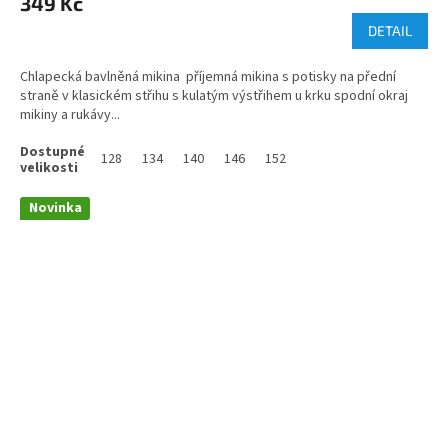
349 Kč
DETAIL
Chlapecká bavlněná mikina příjemná mikina s potisky na přední
straně v klasickém střihu s kulatým výstřihem u krku spodní okraj
mikiny a rukávy...
128
134
140
146
152
Novinka