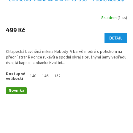
Skladem
(1 ks)
499 Kč
DETAIL
Chlapecká bavlněná mikina Nobody V barvě modré s potiskem na
přední straně Konce rukávů a spodní okraj s pružnými lemy Vepředu
dvojitá kapsa - klokanka Kvalitní...
140
146
152
Novinka