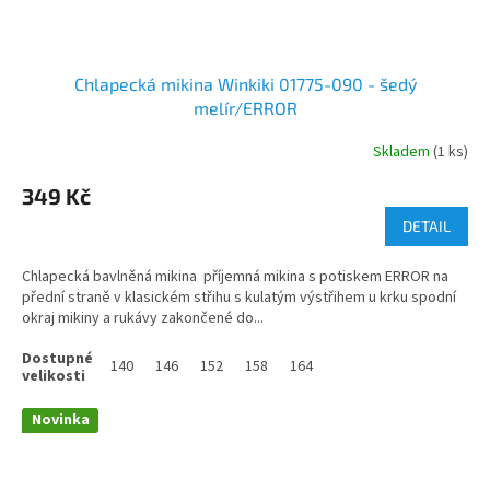
Chlapecká mikina Winkiki 01775-090 - šedý
melír/ERROR
Skladem
(1 ks)
349 Kč
DETAIL
Chlapecká bavlněná mikina příjemná mikina s potiskem ERROR na
přední straně v klasickém střihu s kulatým výstřihem u krku spodní
okraj mikiny a rukávy zakončené do...
140
146
152
158
164
Novinka