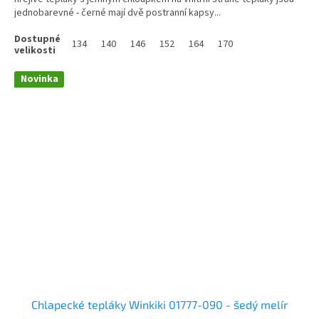
jednobarevné - černé mají dvě postranní kapsy...
134
140
146
152
164
170
Novinka
Chlapecké tepláky Winkiki 01777-090 - šedý melír