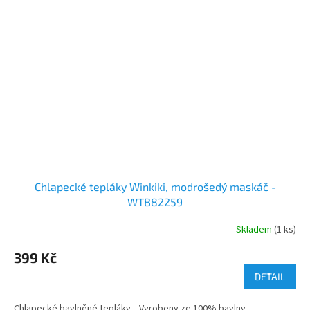
Chlapecké tepláky Winkiki, modrošedý maskáč -
WTB82259
Skladem
(1 ks)
399 Kč
DETAIL
Chlapecké bavlněné tepláky... Vyrobeny ze 100% bavlny