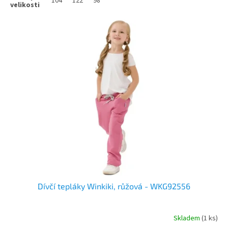
104
122
98
Dívčí tepláky Winkiki, růžová - WKG92556
Skladem
(1 ks)