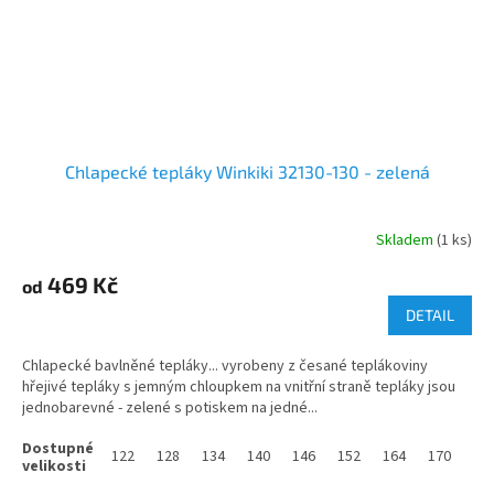
Chlapecké tepláky Winkiki 32130-130 - zelená
Skladem
(1 ks)
469 Kč
od
DETAIL
Chlapecké bavlněné tepláky... vyrobeny z česané teplákoviny
hřejivé tepláky s jemným chloupkem na vnitřní straně tepláky jsou
jednobarevné - zelené s potiskem na jedné...
122
128
134
140
146
152
164
170