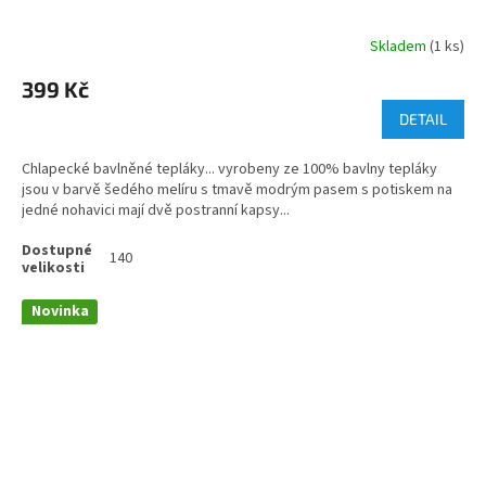
Skladem
(1 ks)
399 Kč
DETAIL
Chlapecké bavlněné tepláky... vyrobeny ze 100% bavlny tepláky
jsou v barvě šedého melíru s tmavě modrým pasem s potiskem na
jedné nohavici mají dvě postranní kapsy...
140
Novinka