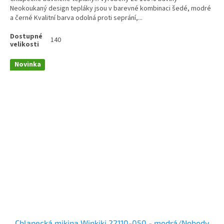
Neokoukaný design tepláky jsou v barevné kombinaci šedé, modré
a černé Kvalitní barva odolná proti seprání,...
140
Novinka
Chlapecká mikina Winkiki 22110-050 - modrá/Nobody