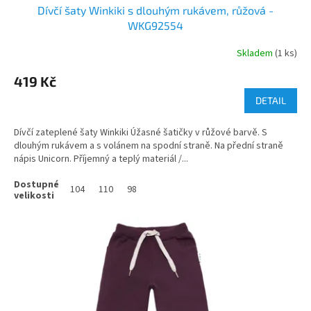
Dívčí šaty Winkiki s dlouhým rukávem, růžová -
WKG92554
Skladem
(1 ks)
419 Kč
DETAIL
Dívčí zateplené šaty Winkiki Úžasné šatičky v růžové barvě. S
dlouhým rukávem a s volánem na spodní straně. Na přední straně
nápis Unicorn. Příjemný a teplý materiál /...
104
110
98