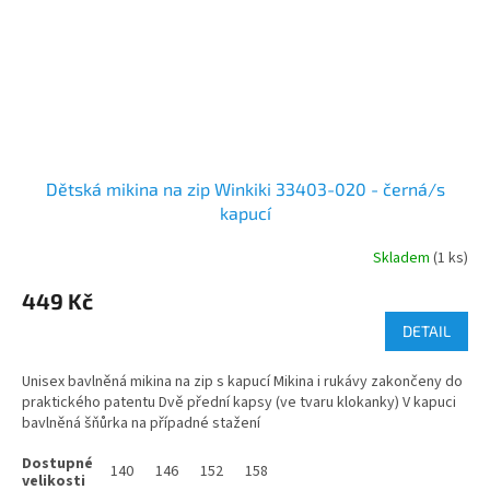
Dětská mikina na zip Winkiki 33403-020 - černá/s
kapucí
Skladem
(1 ks)
449 Kč
DETAIL
Unisex bavlněná mikina na zip s kapucí Mikina i rukávy zakončeny do
praktického patentu Dvě přední kapsy (ve tvaru klokanky) V kapuci
bavlněná šňůrka na případné stažení
140
146
152
158