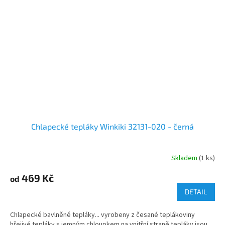
Chlapecké tepláky Winkiki 32131-020 - černá
Skladem
(1 ks)
469 Kč
od
DETAIL
Chlapecké bavlněné tepláky... vyrobeny z česané teplákoviny
hřejivé tepláky s jemným chloupkem na vnitřní straně tepláky jsou