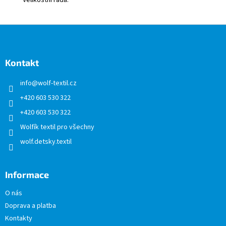
Velikostní řada
:
Z
á
p
a
Kontakt
t
info
@
wolf-textil.cz
í
+420 603 530 322
+420 603 530 322
Wolfík textil pro všechny
wolf.detsky.textil
Informace
O nás
Doprava a platba
Kontakty