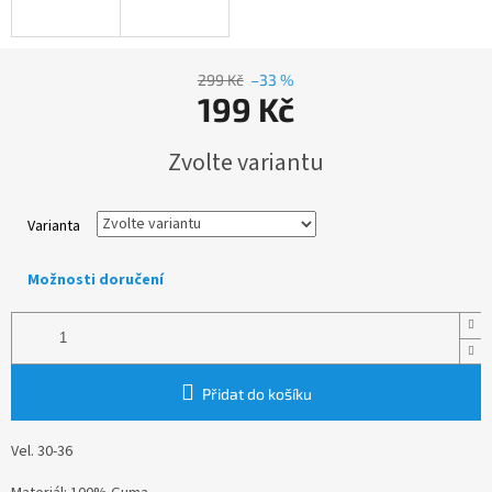
299 Kč
–33 %
199 Kč
Měrná
Zvolte variantu
cena:
Varianta
Možnosti doručení
Přidat do košíku
Vel. 30-36