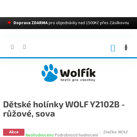
❤
Doprava ZDARMA
pro objednávky nad 1500Kč přes Zásilkovnu
Přejít
na
obsah
NÁKUP
KOŠÍK
Dětské holínky WOLF Y2102B -
růžové, sova
Akce
Značka:
WOLF
Průměrné
Neohodnoceno
Podrobnosti hodnocení