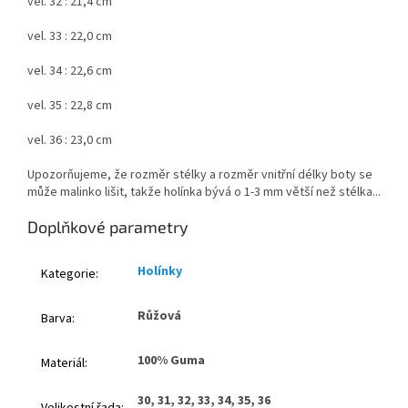
vel. 32 : 21,4 cm
vel. 33 : 22,0 cm
vel. 34 : 22,6 cm
vel. 35 : 22,8 cm
vel. 36 : 23,0 cm
Upozorňujeme, že rozměr stélky a rozměr vnitřní délky boty se
může malinko lišit, takže holínka bývá o 1-3 mm větší než stélka...
Doplňkové parametry
Holínky
Kategorie
:
Růžová
Barva
:
100% Guma
Materiál
:
30, 31, 32, 33, 34, 35, 36