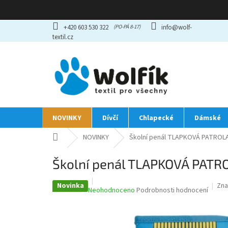
Přejít
+420 603 530 322
info@wolf-
na
textil.cz
obsah
NOVINKY
Dívčí
Chlapecké
Dámské
Domů
NOVINKY
Školní penál TLAPKOVÁ PATROLA
Školní penál TLAPKOVÁ PATR
Novinka
Zna
Průměrné
Neohodnoceno
Podrobnosti hodnocení
hodnocení
produktu
je