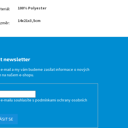
100% Polyester
teriál
:
14x21x3,5cm
změr
:
t newsletter
j e-mail a my vám budeme zasílat informace o nových
 na našem e-shopu.
 e-mailu souhlasíte s
podmínkami ochrany osobních
ÁSIT SE