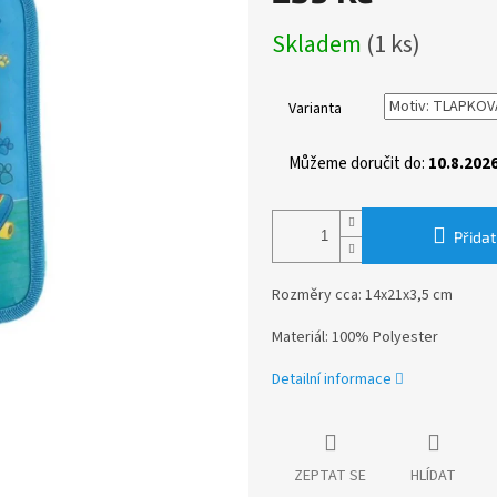
Měrná
Skladem
(1 ks)
cena:
Varianta
Můžeme doručit do:
10.8.202
Přidat
Rozměry cca: 14x21x3,5 cm
Materiál: 100% Polyester
Detailní informace
ZEPTAT SE
HLÍDAT