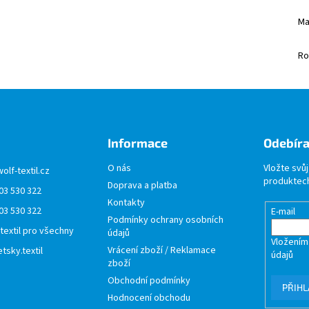
Ma
Ro
Informace
Odebíra
O nás
Vložte svů
wolf-textil.cz
produktech
Doprava a platba
03 530 322
Kontakty
03 530 322
E-mail
Podmínky ochrany osobních
 textil pro všechny
údajů
Vložením
Vrácení zboží / Reklamace
tsky.textil
údajů
zboží
Obchodní podmínky
PŘIHL
Hodnocení obchodu