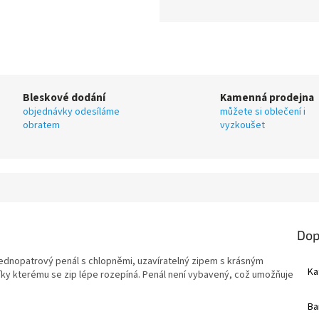
Bleskové dodání
Kamenná prodejna
objednávky odesíláme
můžete si oblečení i
obratem
vyzkoušet
Dop
jednopatrový penál s chlopněmi, uzavíratelný zipem s krásným
Ka
 kterému se zip lépe rozepíná. Penál není vybavený, což umožňuje
Ba