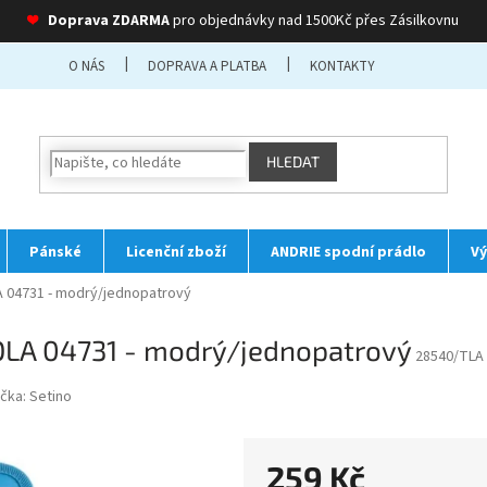
❤
Doprava ZDARMA
pro objednávky nad 1500Kč přes Zásilkovnu
O NÁS
DOPRAVA A PLATBA
KONTAKTY
HLEDAT
Pánské
Licenční zboží
ANDRIE spodní prádlo
Vý
 04731 - modrý/jednopatrový
OLA 04731 - modrý/jednopatrový
28540/TLA
čka:
Setino
259 Kč