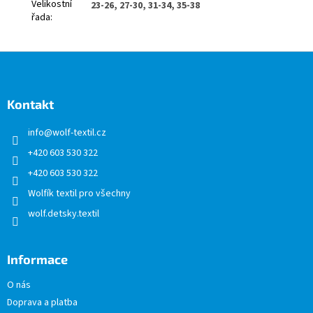
Velikostní
23-26, 27-30, 31-34, 35-38
řada
:
Z
á
p
a
Kontakt
t
info
@
wolf-textil.cz
í
+420 603 530 322
+420 603 530 322
Wolfík textil pro všechny
wolf.detsky.textil
Informace
O nás
Doprava a platba