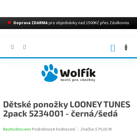
❤
Doprava ZDARMA
pro objednávky nad 1500Kč přes Zásilkovnu
Přejít
na
obsah
NÁKUP
KOŠÍK
Dětské ponožky LOONEY TUNES
2pack 5234001 - černá/šedá
Průměrné
Neohodnoceno
Podrobnosti hodnocení
Značka:
E PLUS M
hodnocení