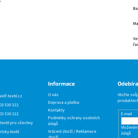
.
Ba
Ma
Ve
řa
Informace
Odebíra
O nás
Vložte svů
wolf-textil.cz
produktech
Doprava a platba
03 530 322
Kontakty
03 530 322
E-mail
Podmínky ochrany osobních
 textil pro všechny
údajů
Vložením
Vrácení zboží / Reklamace
tsky.textil
údajů
zboží