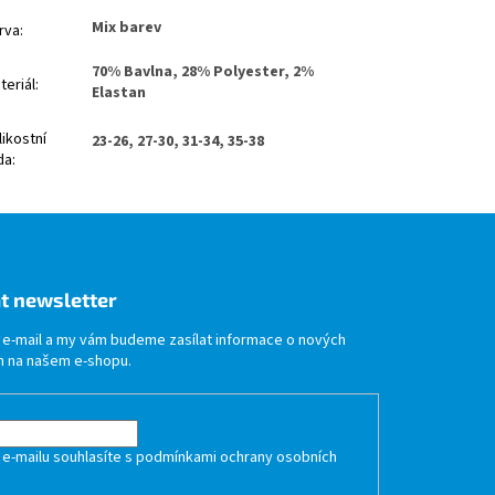
Mix barev
rva
:
70% Bavlna, 28% Polyester, 2%
teriál
:
Elastan
likostní
23-26, 27-30, 31-34, 35-38
da
:
t newsletter
j e-mail a my vám budeme zasílat informace o nových
 na našem e-shopu.
 e-mailu souhlasíte s
podmínkami ochrany osobních