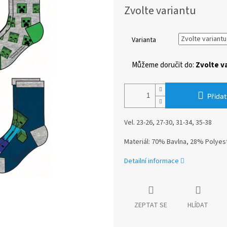
Měrná
Zvolte variantu
cena:
Varianta
Můžeme doručit do:
Zvolte v
Přidat
Vel. 23-26, 27-30, 31-34, 35-38
Materiál: 70% Bavlna, 28% Polyes
Detailní informace
ZEPTAT SE
HLÍDAT