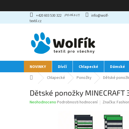
Přejít
+420 603 530 322
info@wolf-
na
textil.cz
obsah
NOVINKY
Dívčí
Chlapecké
Dámské
Domů
Chlapecké
Ponožky
Dětské ponožk
Dětské ponožky MINECRAFT 3
Průměrné
Neohodnoceno
Podrobnosti hodnocení
Značka:
Fashio
hodnocení
produktu
je
0,0