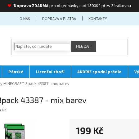
❤
Doprava ZDARMA
pro objednávky nad 1500Kč přes Zásilkovnu
O NÁS
DOPRAVA A PLATBA
KONTAKTY
HLEDAT
Pánské
Licenční zboží
ANDRIE spodní prádlo
Vý
y MINECRAFT 3pack 43387 - mix barev
pack 43387 - mix barev
n UK
199 Kč