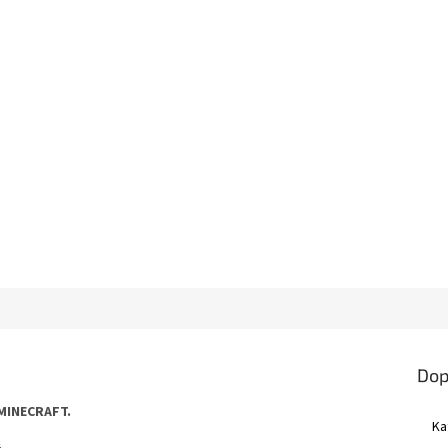
Dop
 MINECRAFT.
Ka