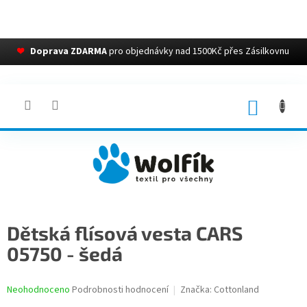
❤
Doprava ZDARMA
pro objednávky nad 1500Kč přes Zásilkovnu
Přejít
na
obsah
NÁKUP
KOŠÍK
Dětská flísová vesta CARS
05750 - šedá
Průměrné
Neohodnoceno
Podrobnosti hodnocení
Značka:
Cottonland
hodnocení