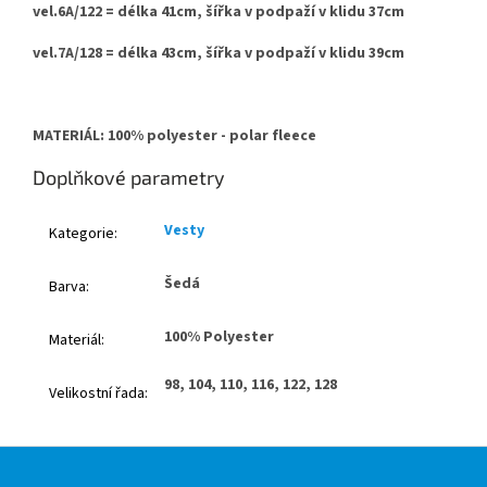
vel.6A/122 = délka 41cm, šířka v podpaží v klidu 37cm
vel.7A/128 = délka 43cm, šířka v podpaží v klidu 39cm
MATERIÁL: 100% polyester - polar fleece
Doplňkové parametry
Vesty
Kategorie
:
Šedá
Barva
:
100% Polyester
Materiál
:
98, 104, 110, 116, 122, 128
Velikostní řada
:
Z
á