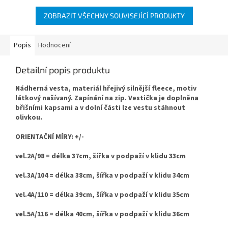
ZOBRAZIT VŠECHNY SOUVISEJÍCÍ PRODUKTY
Popis
Hodnocení
Detailní popis produktu
Nádherná vesta, materiál hřejivý silnější fleece, motiv
látkový našívaný. Zapínání na zip. Vestička je doplněna
břišními kapsami a v dolní části lze vestu stáhnout
olivkou.
ORIENTAČNÍ MÍRY: +/-
vel.2A/98 = délka 37cm, šířka v podpaží v klidu 33cm
vel.3A/104 = délka 38cm, šířka v podpaží v klidu 34cm
vel.4A/110 = délka 39cm, šířka v podpaží v klidu 35cm
vel.5A/116 = délka 40cm, šířka v podpaží v klidu 36cm