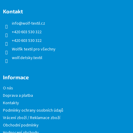
p
a
Kontakt
t
info
@
wolf-textil.cz
í
+420 603 530 322
+420 603 530 322
Wolfík textil pro všechny
wolf.detsky.textil
Informace
O nás
Doprava a platba
Kontakty
Podmínky ochrany osobních údajů
Vrácení zboží / Reklamace zboží
Obchodní podmínky
Hodnocení obchodu