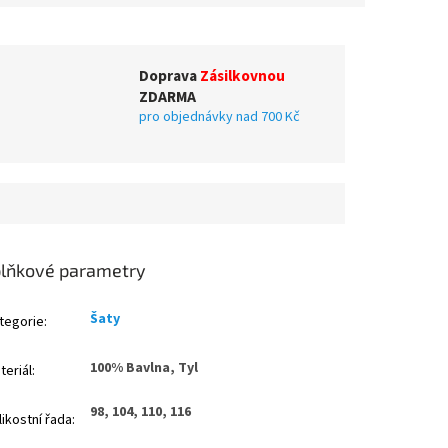
Doprava
Zásilkovnou
ZDARMA
pro objednávky nad 700 Kč
lňkové parametry
Šaty
tegorie
:
100% Bavlna, Tyl
teriál
:
98, 104, 110, 116
likostní řada
: