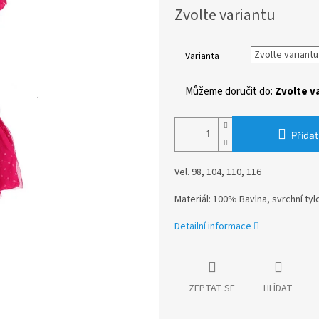
Měrná
Zvolte variantu
cena:
Varianta
Můžeme doručit do:
Zvolte v
Přidat
Vel. 98, 104, 110, 116
Materiál: 100% Bavlna, svrchní ty
Detailní informace
ZEPTAT SE
HLÍDAT