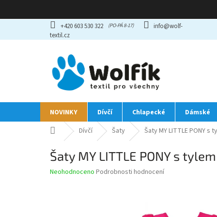
Přejít
+420 603 530 322
info@wolf-
na
textil.cz
obsah
NOVINKY
Dívčí
Chlapecké
Dámské
Domů
Dívčí
Šaty
Šaty MY LITTLE PONY s ty
Šaty MY LITTLE PONY s tylem
Průměrné
Neohodnoceno
Podrobnosti hodnocení
hodnocení
produktu
je
0,0