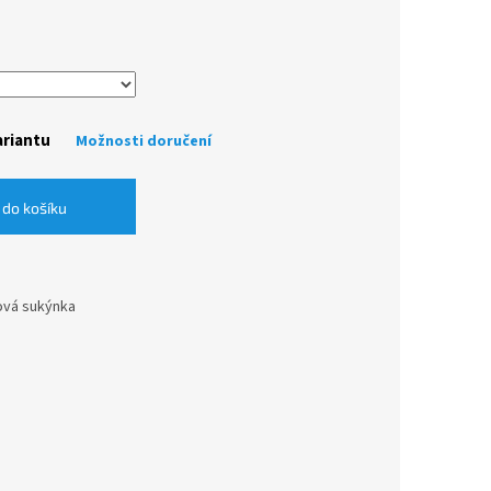
ariantu
Možnosti doručení
 do košíku
lová sukýnka