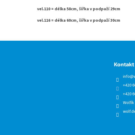
vel.110 = délka 58cm, šířka v podpaží 29cm
vel.116 = délka 60cm, šířka v podpaží 30cm
Z
á
p
a
Kontakt
t
í
info
@
+420 6
+420 6
Wolfík
wolf.de