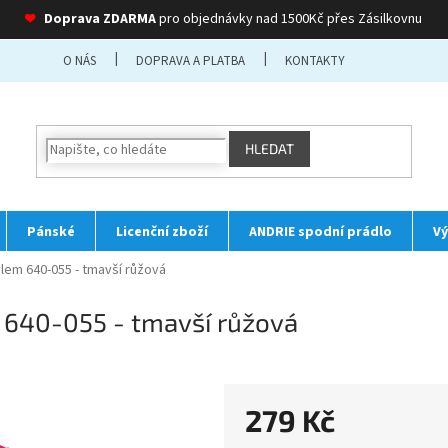
❤
Doprava ZDARMA
pro objednávky nad 1500Kč přes Zásilkovnu
O NÁS
DOPRAVA A PLATBA
KONTAKTY
HLEDAT
Pánské
Licenční zboží
ANDRIE spodní prádlo
Vý
lem 640-055 - tmavší růžová
 640-055 - tmavší růžová
279 Kč