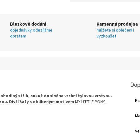
Bleskové dodání
Kamenná prodejna
objednávky odesíláme
můžete si oblečení i
obratem
vyzkoušet
Dop
pohodlný střih, sukně doplněna vrchní tylovou vrstvou.
Ka
kou. Dívčí šaty s oblíbeným motivem
MY LITTLE PONY...
Ma
Ve