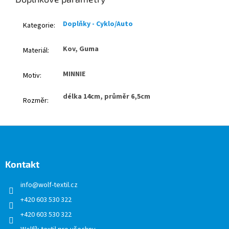
Doplňky - Cyklo/Auto
Kategorie
:
Kov, Guma
Materiál
:
MINNIE
Motiv
:
délka 14cm, průměr 6,5cm
Rozměr
:
Z
á
p
a
Kontakt
t
info
@
wolf-textil.cz
í
+420 603 530 322
+420 603 530 322