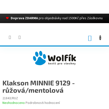
❤
Doprava ZDARMA
pro objednávky nad 1500Kč přes Zásilkovnu
Přejít
na
obsah
NÁKUP
KOŠÍK
Klakson MINNIE 9129 -
růžová/mentolová
21843/RUZ
Průměrné
Neohodnoceno
Podrobnosti hodnocení
hodnocení