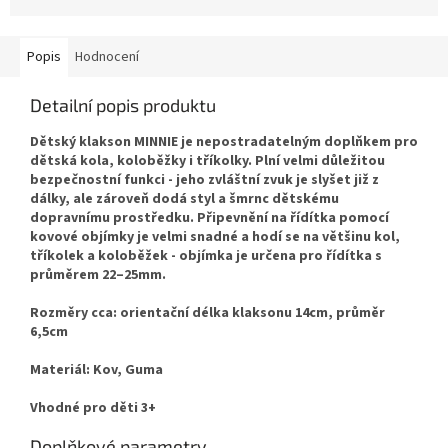
Popis
Hodnocení
Detailní popis produktu
Dětský klakson MINNIE je nepostradatelným doplňkem pro
dětská kola, koloběžky i tříkolky. Plní velmi důležitou
bezpečnostní funkci - jeho zvláštní zvuk je slyšet již z
dálky, ale zároveň dodá styl a šmrnc dětskému
dopravnímu prostředku. Připevnění na řídítka pomocí
kovové objímky je velmi snadné a hodí se na většinu kol,
tříkolek a koloběžek - objímka je určena pro řídítka s
průměrem 22–25mm.
Rozměry cca:
orientační délka klaksonu 14cm, průměr
6,5cm
Materiál: Kov, Guma
Vhodné pro děti 3+
Doplňkové parametry