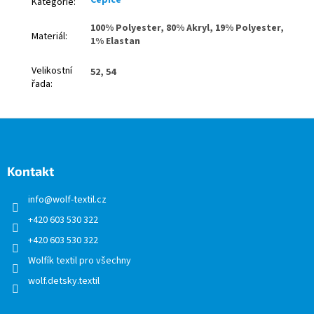
Čepice
Kategorie
:
100% Polyester, 80% Akryl, 19% Polyester,
Materiál
:
1% Elastan
Velikostní
52, 54
řada
:
Z
á
p
a
Kontakt
t
info
@
wolf-textil.cz
í
+420 603 530 322
+420 603 530 322
Wolfík textil pro všechny
wolf.detsky.textil