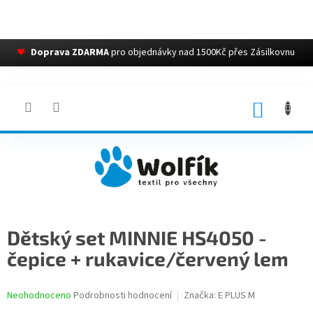
❤
Doprava ZDARMA
pro objednávky nad 1500Kč přes Zásilkovnu
Přejít
na
obsah
NÁKUP
KOŠÍK
Dětský set MINNIE HS4050 -
čepice + rukavice/červený lem
Průměrné
Neohodnoceno
Podrobnosti hodnocení
Značka:
E PLUS M
hodnocení