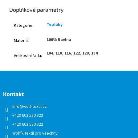
Doplňkové parametry
Tepláky
Kategorie
:
100% Bavlna
Materiál
:
104, 110, 116, 122, 128, 134
Velikostní řada
:
Z
á
p
a
Kontakt
t
info
@
wolf-textil.cz
í
+420 603 530 322
+420 603 530 322
Wolfík textil pro všechny