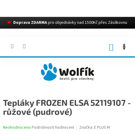
❤
Doprava ZDARMA
pro objednávky nad 1500Kč přes Zásilkovnu
Přejít
na
obsah
NÁKUP
KOŠÍK
Tepláky FROZEN ELSA 52119107 -
růžové (pudrové)
Průměrné
Neohodnoceno
Podrobnosti hodnocení
Značka:
E PLUS M
hodnocení