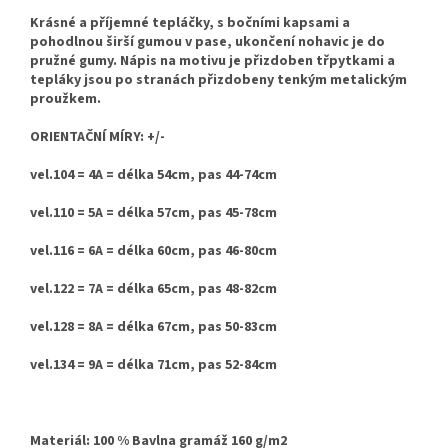
Krásné a
příjemné tepláčky, s bočními kapsami a
pohodlnou širší gumou v pase, ukončení nohavic je do
pružné gumy. Nápis na motivu je přizdoben třpytkami a
tepláky jsou po stranách přizdobeny tenkým metalickým
proužkem.
ORIENTAČNÍ MÍRY: +/-
vel.104 = 4A = délka 54cm, pas 44-74cm
vel.110 = 5A = délka 57cm, pas 45-78cm
vel.116 = 6A = délka 60cm, pas 46-80cm
vel.122 = 7A = délka 65cm, pas 48-82cm
vel.128 = 8A = délka 67cm, pas 50-83cm
vel.134 = 9A = délka 71cm, pas 52-84cm
Materiál: 100 % Bavlna gramáž 160 g/m2