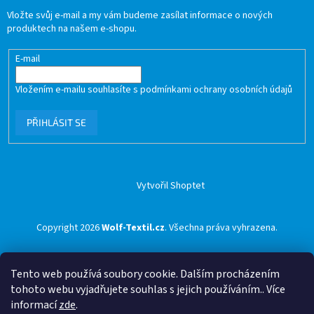
Vložte svůj e-mail a my vám budeme zasílat informace o nových
produktech na našem e-shopu.
E-mail
Vložením e-mailu souhlasíte s
podmínkami ochrany osobních údajů
PŘIHLÁSIT SE
Vytvořil Shoptet
Copyright 2026
Wolf-Textil.cz
. Všechna práva vyhrazena.
Tento web používá soubory cookie. Dalším procházením
tohoto webu vyjadřujete souhlas s jejich používáním.. Více
informací
zde
.